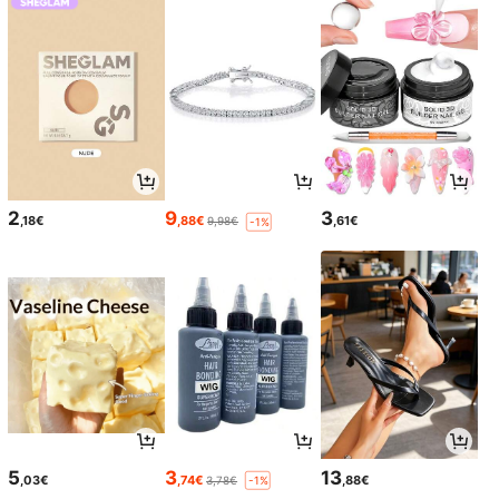
2
9
3
,18€
,88€
,61€
9,98€
-1%
5
3
13
,03€
,74€
,88€
3,78€
-1%