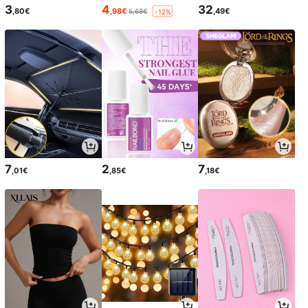
3
4
32
,80€
,98€
,49€
5,68€
-12%
7
2
7
,01€
,85€
,18€