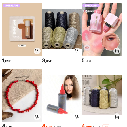
1
3
5
,85€
,45€
,93€
4
4
4
,01€
,04€
,64€
4,05€
5,01€
-7%