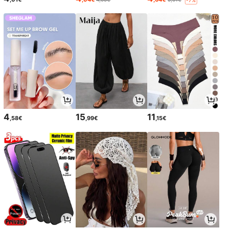
4
15
11
,58€
,99€
,15€