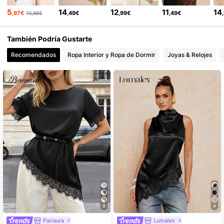
211K Seguidores
4,79
5
14
12
11
14
,97€
,49€
,99€
,49€
10,98€
211K Seguidores
4,79
También Podría Gustarte
Recomendados
Ropa Interior y Ropa de Dormir
Joyas & Relojes
211K Seguidores
4,79
211K Seguidores
4,79
211K Seguidores
4,79
211K Seguidores
4,79
211K Seguidores
4,79
9
4
211K Seguidores
Pariaura
Lumalex
4,79