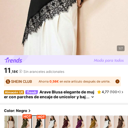
1/7
11
,18€
Sin aranceles adicionales
Ahorra
0,56€
en este artículo después de unirte.
Arave Blusa elegante de muj
4,77
(
100+
)
Almacén UE
er con parches de encaje de unicolor y baj
o asimétrico, para verano
Color: Negro