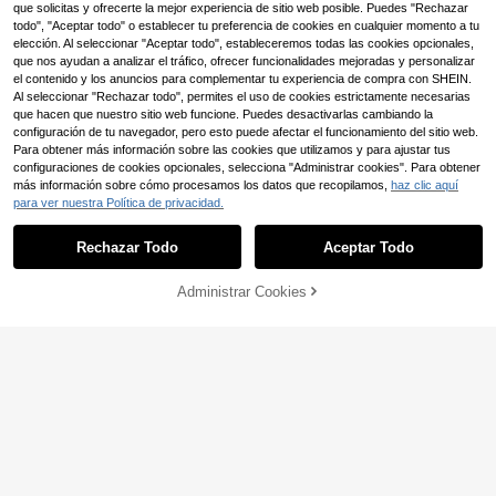
que solicitas y ofrecerte la mejor experiencia de sitio web posible. Puedes "Rechazar
todo", "Aceptar todo" o establecer tu preferencia de cookies en cualquier momento a tu
elección. Al seleccionar "Aceptar todo", estableceremos todas las cookies opcionales,
que nos ayudan a analizar el tráfico, ofrecer funcionalidades mejoradas y personalizar
el contenido y los anuncios para complementar tu experiencia de compra con SHEIN.
Al seleccionar "Rechazar todo", permites el uso de cookies estrictamente necesarias
que hacen que nuestro sitio web funcione. Puedes desactivarlas cambiando la
configuración de tu navegador, pero esto puede afectar el funcionamiento del sitio web.
Para obtener más información sobre las cookies que utilizamos y para ajustar tus
configuraciones de cookies opcionales, selecciona "Administrar cookies". Para obtener
más información sobre cómo procesamos los datos que recopilamos,
haz clic aquí
para ver nuestra Política de privacidad.
Serisse
Serisse Blusa sin manga
Almacén UE
s con estampado de lunares y encaj
Rechazar Todo
Aceptar Todo
10
,49€
e de contraste para mujer
AÑADIR A LA
Administrar Cookies
COMPRAR AHORA
BOLSA
Franclia Nueva blusa de
Almacén UE
estilo chino inspirada en el cheongs
9
,99€
am, sin mangas, cuello alto, decora
ción con botones, diseño de cintura
asimétrica, versátil para primavera/
verano para mujeres