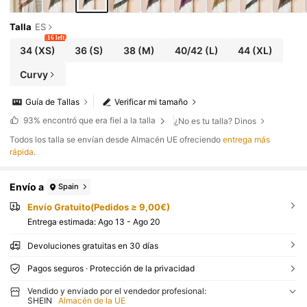
Talla
ES
16 left
34
(XS)
36
(S)
38
(M)
40/42
(L)
44
(XL)
Curvy
Guía de Tallas
Verificar mi tamaño
93%
encontró que era fiel a la talla
¿No es tu talla? Dinos
Todos los talla se envían desde Almacén UE ofreciendo
entrega más
rápida
.
Envío a
Spain
Envío Gratuito(Pedidos ≥ 9,00€)
Entrega estimada:
Ago 13 - Ago 20
Devoluciones gratuitas en 30 días
Pagos seguros · Protección de la privacidad
Vendido y enviado por el vendedor profesional:
SHEIN
Almacén de la UE