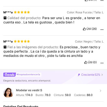
M***a
Color: Rosa Fucsia / Talla: L
Calidad del producto:
Para
ser
una
L
es
grande
,
a
tener
en
cuenta
eso
.
La
tela
es
gustosa
,
queda
bien
!
Útil
(26)
M***a
Color: Negro / Talla: L
Fiel a las imágenes del producto:
Es
preciosa
,
buen
tacto
y
queda
perfecta
.
La
ca
í
da
queda
a
la
cintura
un
lado
y
a
mediados
de
muslo
el
otro
,
pide
tu
talla
es
anchita
Útil
(0)
Creciente
52%
#Inspiradoenlencería
Elegancia seductora, encanto atemporal.
Modelar es vestir:
S
Altura:
174.0
Busto:
78.0
Cintura:
59.0
Caderas:
88.0
Detalles Del Producto