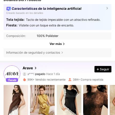
Características de la inteligencia artificial
Creado basado en los detalles
Tela tejida:
Tacto de tejido impecable con un atractivo refinado.
Fiesta:
Vístete con un toque extra de encanto.
Composición:
100% Poliéster
Ver más
Información de seguridad y contactos
Arave
211K Seguidores
4,79
Seguir
a***i
pagado
Hace 1 día
c***7
seguido hace
Hace 5 horas
99K+ Vendido recientemente
38K+ Compra repetida
211K Seguidores
4,79
211K Seguidores
4,79