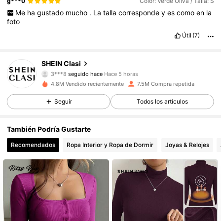
g***0
Color: Verde Oliva / Talla: S
Me
ha
gustado
mucho
.
La
talla
corresponde
y
es
como
en
la
foto
Útil
(7)
823K Seguidores
4,84
SHEIN Clasi
3***8
seguido hace
Hace 5 horas
d***0
está navegando
823K Seguidores
4,84
4.8M Vendido recientemente
7.5M Compra repetida
Seguir
Todos los artículos
823K Seguidores
4,84
También Podría Gustarte
Recomendados
Ropa Interior y Ropa de Dormir
Joyas & Relojes
823K Seguidores
4,84
823K Seguidores
4,84
823K Seguidores
4,84