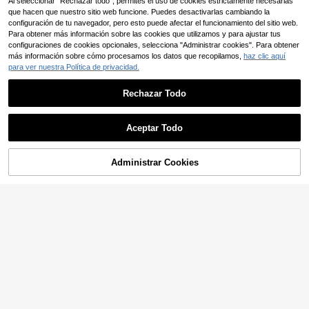
Al seleccionar "Rechazar todo", permites el uso de cookies estrictamente necesarias
que hacen que nuestro sitio web funcione. Puedes desactivarlas cambiando la
configuración de tu navegador, pero esto puede afectar el funcionamiento del sitio web.
Para obtener más información sobre las cookies que utilizamos y para ajustar tus
configuraciones de cookies opcionales, selecciona "Administrar cookies". Para obtener
más información sobre cómo procesamos los datos que recopilamos,
haz clic aquí
para ver nuestra Política de privacidad.
Rechazar Todo
Aceptar Todo
Administrar Cookies
AÑADIR A LA BOLSA