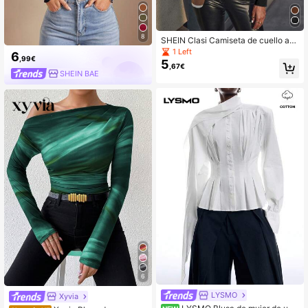
8
SHEIN Clasi Camiseta de cuello asi
métrico fruncido
1 Left
6
,99€
5
,67€
SHEIN BAE
6
LYSMO
Xyvia