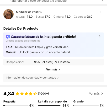
Para reportar a este vendedor y/o producto
Modelar es vestir:
S
Altura:
175.0
Busto:
87.0
Cintura:
75.0
Caderas:
98.0
Detalles Del Producto
Características de la inteligencia artificial
Creado basado en los detalles
Tela:
Tejido de tacto limpio y gran versatilidad.
Casual:
Un look casual con un encanto natural.
Composición:
95% Poliéster, 5% Elastano
Ver más
Información de seguridad y contactos
4,84
(1000+)
Ver más
Pequeña
La talla corresponde
Grande
6%
93%
1%