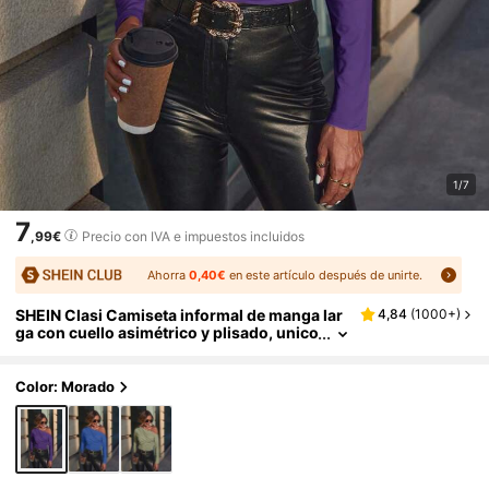
1/7
7
,99€
Precio con IVA e impuestos incluidos
Ahorra
0,40€
en este artículo después de unirte.
SHEIN Clasi Camiseta informal de manga lar
4,84
(
1000+
)
ga con cuello asimétrico y plisado, unico
lor, para otoño
Color: Morado