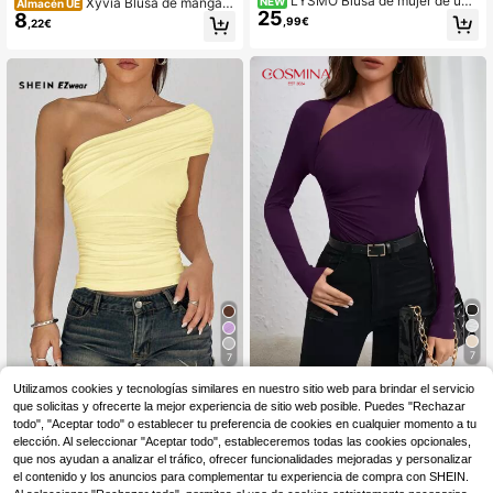
LYSMO Blusa de mujer de uni
Xyvia Blusa de manga l
NEW
Almacén UE
25
color plisada casual versátil para us
8
arga asimétrica con pliegues y esta
,99€
,22€
o diario
mpado de degradado de mármol par
a primavera
7
7
SHEIN EZwear Blusa inf
#outfitMoradasEncantadoras
Almacén UE
Utilizamos cookies y tecnologías similares en nuestro sitio web para brindar el servicio
8
ormal asimétrica de cuello en color
que solicitas y ofrecerte la mejor experiencia de sitio web posible. Puedes "Rechazar
COSMINA Camiseta de mujer con d
,99€
crema amarillento para mujer en ver
8
iseño ajustado fruncido y cuello asi
todo", "Aceptar todo" o establecer tu preferencia de cookies en cualquier momento a tu
,99€
ano
métrico elegante
elección. Al seleccionar "Aceptar todo", estableceremos todas las cookies opcionales,
que nos ayudan a analizar el tráfico, ofrecer funcionalidades mejoradas y personalizar
el contenido y los anuncios para complementar tu experiencia de compra con SHEIN.