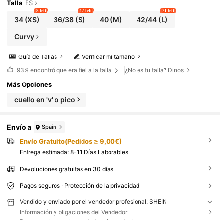
Talla
ES
8 left
17 left
21 left
34
(XS)
36/38
(S)
40
(M)
42/44
(L)
Curvy
Guía de Tallas
Verificar mi tamaño
93%
encontró que era fiel a la talla
¿No es tu talla? Dinos
Más Opciones
cuello en 'v' o pico
Envío a
Spain
Envío Gratuito(Pedidos ≥ 9,00€)
Entrega estimada:
8-11 Días Laborables
Devoluciones gratuitas en 30 días
Pagos seguros · Protección de la privacidad
Vendido y enviado por el vendedor profesional: SHEIN
Información y bligaciones del Vendedor