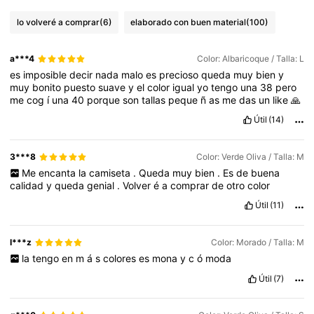
lo volveré a comprar
(6)
elaborado con buen material
(100)
a***4
Color: Albaricoque / Talla: L
es
imposible
decir
nada
malo
es
precioso
queda
muy
bien
y
muy
bonito
puesto
suave
y
el
color
igual
yo
tengo
una
38
pero
me
cog
í
una
40
porque
son
tallas
peque
ñ
as
me
das
un
like
🙏
Útil
(14)
3***8
Color: Verde Oliva / Talla: M
Me
encanta
la
camiseta
.
Queda
muy
bien
.
Es
de
buena
calidad
y
queda
genial
.
Volver
é
a
comprar
de
otro
color
Útil
(11)
I***z
Color: Morado / Talla: M
la
tengo
en
m
á
s
colores
es
mona
y
c
ó
moda
Útil
(7)