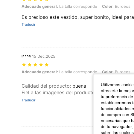
Adecuado general: La talla corresponde, Color: Burdeos, Talla: Peti
Adecuado general:
La talla corresponde
Color:
Burdeos
Es precioso este vestido, super bonito, ideal par
Traducir
l***4
15 Dec,2025
Adecuado general: La talla corresponde, Color: Burdeos, Talla: Petit
Adecuado general:
La talla corresponde
Color:
Burdeos
Utilizamos cookies
Calidad del producto
:
buena
ofrecerte la mejo
Fiel a las imágenes del producto
:
es igual
tu preferencia de
Traducir
estableceremos to
funcionalidades m
de compra con SH
necesarias que h
de tu navegador, 
sobre las cookies
Ver Más Re