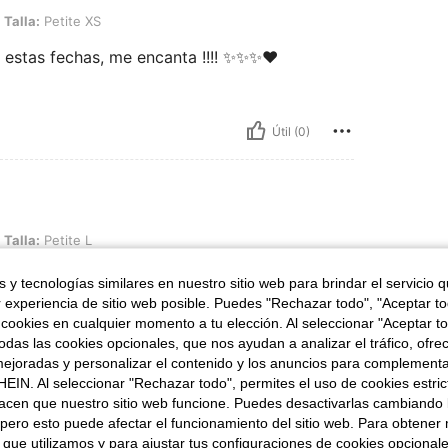
te XS
Talla:
Petite XS
a estas fechas, me encanta !!!! ✨✨✨❤️
Útil (0)
e L
Talla:
Petite L
 y tecnologías similares en nuestro sitio web para brindar el servicio qu
r experiencia de sitio web posible. Puedes "Rechazar todo", "Aceptar t
 cookies en cualquier momento a tu elección. Al seleccionar "Aceptar to
das las cookies opcionales, que nos ayudan a analizar el tráfico, ofre
ejoradas y personalizar el contenido y los anuncios para complementa
EIN. Al seleccionar "Rechazar todo", permites el uso de cookies estri
Útil (1)
acen que nuestro sitio web funcione. Puedes desactivarlas cambiando 
pero esto puede afectar el funcionamiento del sitio web. Para obtener
 que utilizamos y para ajustar tus configuraciones de cookies opcional
señas