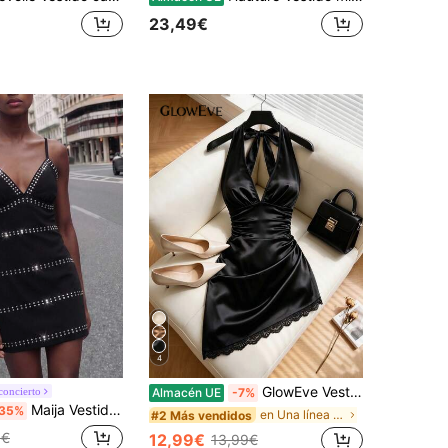
23,49€
4
GlowEve Vestido negro de cuello halter con escote en V profundo, cintura alta con fruncido y ribete de encaje, vestido mini ajustado tipo ajustado, estilo sexy francés para chica hot, adecuado para citas, fiestas, discotecas, ocasiones semiformales, ajuste estilizado para primavera/verano
concierto
Almacén UE
-7%
Maija Vestido mini de tirantes para mujer con decoración de perlas negras estilo años 70, elegante para fiesta de verano, club y noche, casual para playa, vacaciones, ciudad moderna y barco
35%
en Una línea Vestidos Cortos De Mujer
#2 Más vendidos
9€
12,99€
13,99€