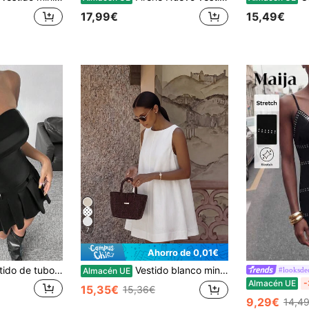
17,99€
15,49€
7
Ahorro de 0,01€
SHEIN EZwear Vestido de tubo con dobladillo plisado sexy para mujer, verano
Vestido blanco mini de mujer primavera/verano 2026, nuevo, a lunares, cuello redondo, sin mangas, holgado, corte A, estilo casual elegante para uso diario, vacaciones, salidas, citas, estilo urbano, vestido casual para ir a trabajar, vestido de fiesta, conjunto de vuelta al colegio para mujer
#looksde
Almacén UE
Almacén UE
-
15,35€
15,36€
9,29€
14,4