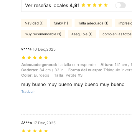
Ver reseñas locales
4,91
Navidad (1)
funky (1)
Talla adecuada (1)
impresio
muy recomendable (1)
Asequible (1)
como en las fotos 
v***a
10 Dec,2025
Adecuado general: La talla corresponde, Altura: 141 cm / 56 in, Peso:
Adecuado general:
La talla corresponde
Altura:
141 cm / 
Caderas:
84 cm / 33 in
Forma del cuerpo:
Triángulo inver
Color:
Burdeos
Talla:
Petite XS
muy bueno muy bueno muy bueno muy bueno
Traducir
A***a
17 Dec,2025