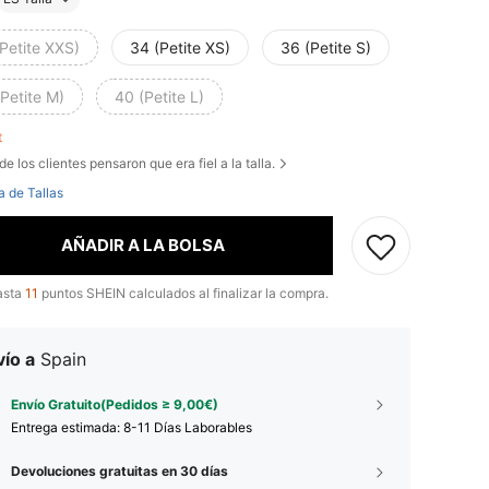
Petite XXS)
34 (Petite XS)
36 (Petite S)
Petite M)
40 (Petite L)
ft
de los clientes pensaron que era fiel a la talla.
a de Tallas
AÑADIR A LA BOLSA
asta
11
puntos SHEIN calculados al finalizar la compra.
ío a
Spain
Envío Gratuito(Pedidos ≥ 9,00€)
Entrega estimada:
8-11 Días Laborables
Devoluciones gratuitas en 30 días