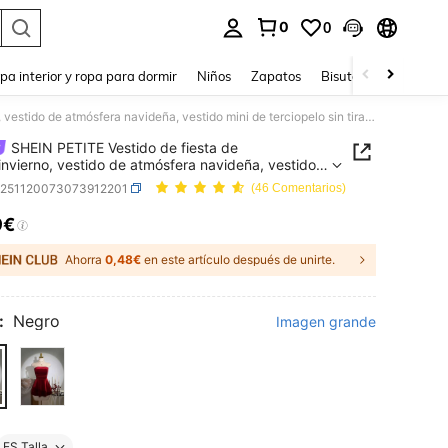
0
0
ar. Press Enter to select.
pa interior y ropa para dormir
Niños
Zapatos
Bisutería Y Accesorio
SHEIN PETITE Vestido de fiesta de otoño/invierno, vestido de atmósfera navideña, vestido mini de terciopelo sin tirantes con falda de doble capa, para mujeres de talla pequeña
SHEIN PETITE Vestido de fiesta de
invierno, vestido de atmósfera navideña, vestido
e terciopelo sin tirantes con falda de doble capa,
z251120073073912201
(46 Comentarios)
ujeres de talla pequeña
9€
ICE AND AVAILABILITY
Ahorra
0,48€
en este artículo después de unirte.
:
Negro
Imagen grande
ES Talla