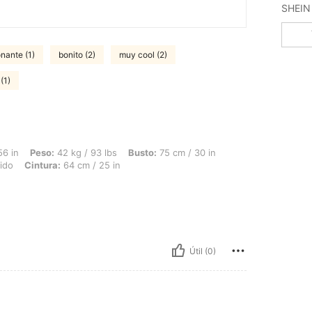
SHEIN 
nante (1)
bonito (2)
muy cool (2)
(1)
 42 kg / 93 lbs, Busto: 75 cm / 30 in, Caderas: 84 cm / 33 in, Forma del cuerpo: Tr
56 in
Peso:
42 kg / 93 lbs
Busto:
75 cm / 30 in
tido
Cintura:
64 cm / 25 in
Útil (0)