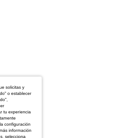
e solicitas y
odo" o establecer
do",
cer
r tu experiencia
ctamente
la configuración
 más información
es, selecciona