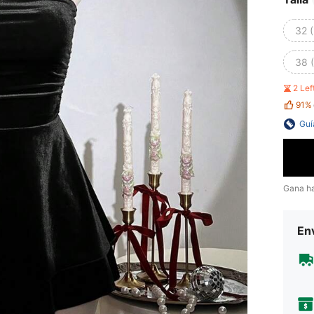
32 (
38 (
2 Le
91%
Guí
Gana h
Env