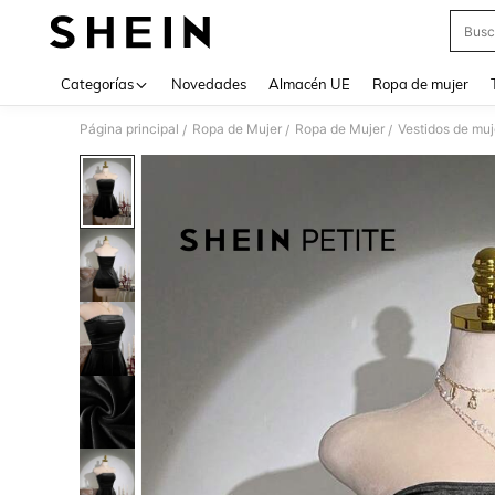
Busc
Use up 
Categorías
Novedades
Almacén UE
Ropa de mujer
Página principal
Ropa de Mujer
Ropa de Mujer
Vestidos de muj
/
/
/