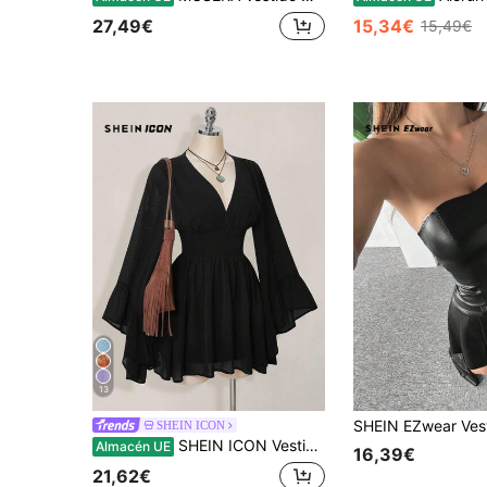
27,49€
15,34€
15,49€
13
SHEIN ICON
SHEIN ICON Vestido corto elegante de manga larga con cuello en V y cintura ceñida de unicolor para mujer
Almacén UE
16,39€
21,62€