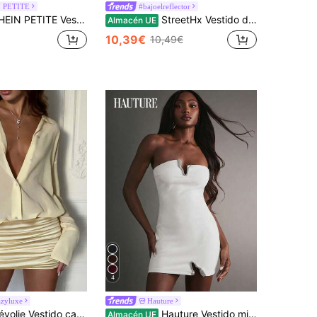
 PETITE
#bajoelreflector
TITE Vestido sexy de mujer talla estándar con bandeau, encaje y volantes
StreetHx Vestido de mujer con cuello halter y diseño de abertura
Almacén UE
10,39€
10,49€
4
azyluxe
Hauture
 Vestido casual de mujer de manga larga con plisado, unicolor, mini
Hauture Vestido mini con detalles de rhinestones para salir de noche con glamour
Almacén UE