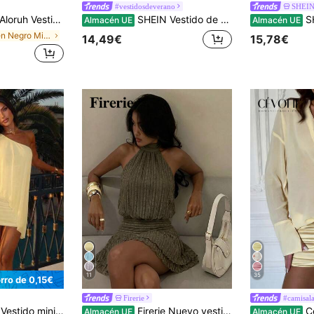
#vestidosdeverano
SHEIN
oruh Vestido mini elegante negro de verano con cuello halter y lazo para mujer,vestidos de verano para fiesta,boda,invitada,salida nocturna,cumpleaños,conjuntos para luna de miel y vacaciones en la isla
SHEIN Vestido de diseñador para mujer para vacaciones y salidas con diseño de busto fruncido, cintura con abertura, un solo tirante, vestido corto línea A, atuendo de vacaciones de verano, vestido para fiesta de festival de música, vestido corto casual para salidas
SHEIN PE
Almacén UE
Almacén UE
en Negro Mini vestidos de mujer
14,49€
15,78€
11
35
rro de 0,15€
Firerie
#camisal
e unicolor para mujer, adecuado para vacaciones en la playa
Firerie Nuevo vestido mini de mujer con cuello halter y espalda descubierta, atuendo de dama de honor para banquete de boda, vestido corto romántico para citas
Cévolie
Almacén UE
Almacén UE