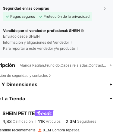
Seguridad en las compras
Pagos seguros
Protección de la privacidad
Vendido por el vendedor profesional: SHEIN
Enviado desde SHEIN
Información y bligaciones del Vendedor
Para reportar a este vendedor y/o producto
ipción
Manga Raglán,Fruncido,Capas relajadas,Contraste Lentejuelas,Lavad
ción de seguridad y contactos
4,83
11K
2.3M
s Y Dimensiones
 La Tienda
4,83
11K
2.3M
SHEIN PETITE
4,83
11K
2.3M
Calificación
Artículos
Seguidores
e***n
pagado
Hace 1 día
endido recientemente
8.1M Compra repetida