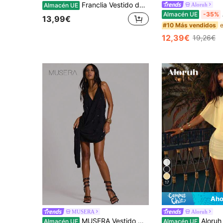
Franclia Vestido de mujer con tirantes finos, escote pronunciado y decoración fruncida de estilo minimalista
Aloruh
Almacén UE
Al
Almacén UE
-35%
13,99€
#10 Más vendidos
12,39€
19,26€
17
Aho
MUSERA
Aloruh
MUSERA Vestido mini con escote halter, cuello en V profundo, detalles de drapeado con lentejuelas y ajuste holgado, elegante, lindo y sexy, estilo bohemio, ideal para vacaciones, festivales y fiestas de verano
Aloruh Vestido mini sin mangas d
Almacén UE
Almacén UE