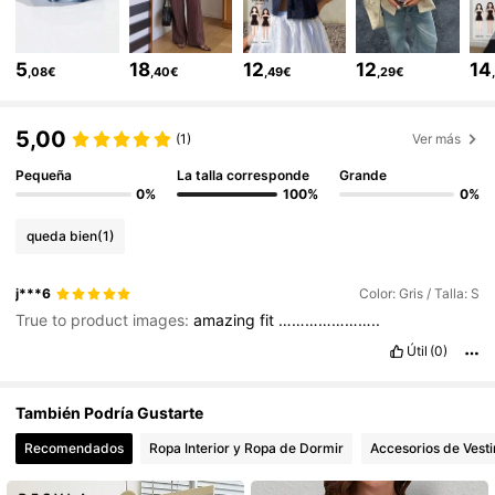
800K Seguidores
4,79
5
18
12
12
14
,08€
,40€
,49€
,29€
800K Seguidores
4,79
5,00
(1)
Ver más
Pequeña
La talla corresponde
Grande
800K Seguidores
4,79
0%
100%
0%
queda bien
(1)
800K Seguidores
4,79
j***6
Color: Gris / Talla: S
True to product images:
amazing
fit
…………………..
800K Seguidores
4,79
Útil
(0)
800K Seguidores
4,79
También Podría Gustarte
Recomendados
Ropa Interior y Ropa de Dormir
Accesorios de Vesti
800K Seguidores
4,79