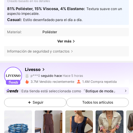
Creado basado en los detalles
81% Poliéster, 15% Viscosa, 4% Elastano:
Textura suave con un
aspecto impecable.
Casual:
Estilo desenfadado para el día a día.
Material:
Poliéster
Ver más
Información de seguridad y contactos
800K Seguidores
4,79
Livesso
p***0
seguido hace
Hace 5 horas
a***1
está navegando
3.7M Vendido recientemente
1.4M Compra repetida
800K Seguidores
4,79
Esta tienda está seleccionada como
「Botique de moda」
Seguir
Todos los artículos
800K Seguidores
4,79
800K Seguidores
4,79