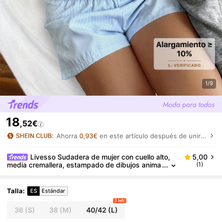
1/9
18
,52€
Ahorra
0,93€
en este artículo después de unirte.
Livesso Sudadera de mujer con cuello alto,
5,00
media cremallera, estampado de dibujos anima
(1)
dos, estilo casual de negocios elegante de call
e, forrada térmicamente para otoño/invierno
Talla
:
ES
Estándar
3 left
36
(S)
38
(M)
40/42
(L)