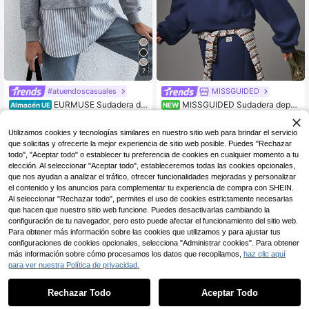
7
#atuendoscasuales
MISSGUIDED
EURMUSE Sudadera de
MISSGUIDED Sudadera depor
Almacén UE
NEW
10
18
rayas en contraste con estampado
tiva de cuello redondo oversize con
,49€
,65€
con diseño de botón 2 en 1
parche de logo, manga larga, tipo p
Utilizamos cookies y tecnologías similares en nuestro sitio web para brindar el servicio
ullover, top de felpa casual para oto
ño e invierno
que solicitas y ofrecerte la mejor experiencia de sitio web posible. Puedes "Rechazar
todo", "Aceptar todo" o establecer tu preferencia de cookies en cualquier momento a tu
elección. Al seleccionar "Aceptar todo", estableceremos todas las cookies opcionales,
que nos ayudan a analizar el tráfico, ofrecer funcionalidades mejoradas y personalizar
el contenido y los anuncios para complementar tu experiencia de compra con SHEIN.
Al seleccionar "Rechazar todo", permites el uso de cookies estrictamente necesarias
que hacen que nuestro sitio web funcione. Puedes desactivarlas cambiando la
configuración de tu navegador, pero esto puede afectar el funcionamiento del sitio web.
Para obtener más información sobre las cookies que utilizamos y para ajustar tus
configuraciones de cookies opcionales, selecciona "Administrar cookies". Para obtener
más información sobre cómo procesamos los datos que recopilamos,
haz clic aquí
para ver nuestra Política de privacidad.
Rechazar Todo
Aceptar Todo