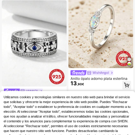
WishAngol
Anillo ópalo adorno plata esterlina
13
,90€
#2 Más vendidos
en Boda Anillos Finos
VANKOL
12 Left
1 pieza Anillo de ojo malvado de pla
Utilizamos cookies y tecnologías similares en nuestro sitio web para brindar el servicio
#2 Más vendidos
#2 Más vendidos
en Boda Anillos Finos
en Boda Anillos Finos
ta de ley 925, adecuado para mujer
que solicitas y ofrecerte la mejor experiencia de sitio web posible. Puedes "Rechazar
12 Left
12 Left
es, regalo exquisito, se puede comb
12
todo", "Aceptar todo" o establecer tu preferencia de cookies en cualquier momento a tu
#2 Más vendidos
en Boda Anillos Finos
,15€
inar con joyas esenciales de viaje
elección. Al seleccionar "Aceptar todo", estableceremos todas las cookies opcionales,
12 Left
que nos ayudan a analizar el tráfico, ofrecer funcionalidades mejoradas y personalizar
el contenido y los anuncios para complementar tu experiencia de compra con SHEIN.
Al seleccionar "Rechazar todo", permites el uso de cookies estrictamente necesarias
que hacen que nuestro sitio web funcione. Puedes desactivarlas cambiando la