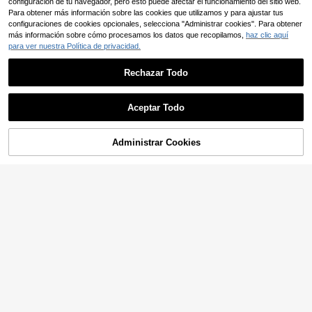
configuración de tu navegador, pero esto puede afectar el funcionamiento del sitio web.
Para obtener más información sobre las cookies que utilizamos y para ajustar tus
configuraciones de cookies opcionales, selecciona "Administrar cookies". Para obtener
más información sobre cómo procesamos los datos que recopilamos,
haz clic aquí
para ver nuestra Política de privacidad.
Rechazar Todo
Aceptar Todo
Administrar Cookies
AÑADIR A LA BOLSA