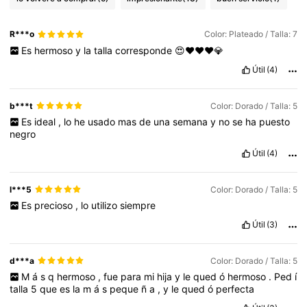
83K Seguidores
4,87
R***o
Color: Plateado / Talla: 7
Es
hermoso
y
la
talla
corresponde
😍❤️❤️❤️💎
Útil
(4)
83K Seguidores
4,87
b***t
Color: Dorado / Talla: 5
Es
ideal
,
lo
he
usado
mas
de
una
semana
y
no
se
ha
puesto
83K Seguidores
4,87
negro
Útil
(4)
83K Seguidores
4,87
l***5
Color: Dorado / Talla: 5
Es
precioso
,
lo
utilizo
siempre
83K Seguidores
4,87
Útil
(3)
d***a
Color: Dorado / Talla: 5
83K Seguidores
4,87
M
á
s
q
hermoso
,
fue
para
mi
hija
y
le
qued
ó
hermoso
.
Ped
í
talla
5
que
es
la
m
á
s
peque
ñ
a
,
y
le
qued
ó
perfecta