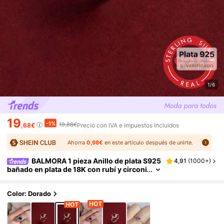
1/6
19
-1%
19,88€
,68€
Precio con IVA e impuestos incluidos
Ahorra
0,98€
en este artículo después de unirte.
BALMORA 1 pieza Anillo de plata S925
4,91
(
1000+
)
bañado en plata de 18K con rubí y circoni
ta cúbica vintage, anillo exquisito y elega
nte para regalo de niñas
Color: Dorado