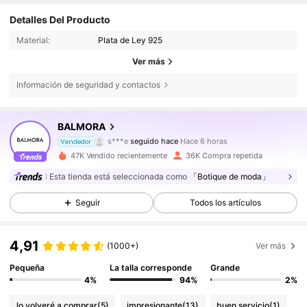
Detalles Del Producto
Material:
Plata de Ley 925
Ver más
Información de seguridad y contactos
83K Seguidores
4,87
BALMORA
s***e
seguido hace
Hace 6 horas
Vendedor
y***n
está navegando
47K Vendido recientemente
36K Compra repetida
83K Seguidores
4,87
Esta tienda está seleccionada como
「Botique de moda」
83K Seguidores
4,87
Seguir
Todos los artículos
4,91
(1000+)
Ver más
83K Seguidores
4,87
Pequeña
La talla corresponde
Grande
4%
94%
2%
83K Seguidores
4,87
lo volveré a comprar
(5)
impresionante
(13)
buen servicio
(1)