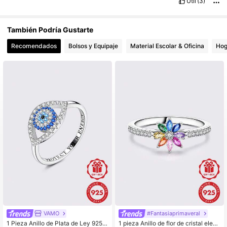
Útil
(3)
También Podría Gustarte
Recomendados
Bolsos y Equipaje
Material Escolar & Oficina
Hog
VAMO
#Fantasiaprimaveral
1 Pieza Anillo de Plata de Ley 925
1 pieza Anillo de flor de cristal elega