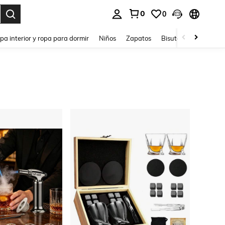
0
0
ar. Press Enter to select.
pa interior y ropa para dormir
Niños
Zapatos
Bisutería Y Accesorio