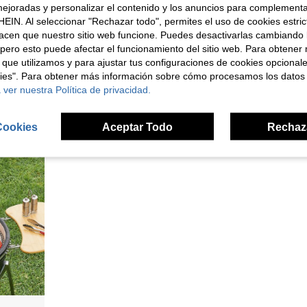
ejoradas y personalizar el contenido y los anuncios para complementa
EIN. Al seleccionar "Rechazar todo", permites el uso de cookies estri
Set de Regalo de Alimentos Ahumados, Suministros para Fiestas Navideñas, Opción de Regalo para el Día del Padre
Outsunny 3-en-1 Fuego de Exterior, Chimenea con Protector de Chispas, Rejilla para Parrilla y Cubo de Hielo para BBQ de Jardín Negro 76x76x47cm
Outsunny 3-en-1 Fuego de Exterio
Almacén UE
Almacén UE
acen que nuestro sitio web funcione. Puedes desactivarlas cambiando 
10 Left
10 Left
pero esto puede afectar el funcionamiento del sitio web. Para obtener
207,00€
216,00€
 que utilizamos y para ajustar tus configuraciones de cookies opcional
4-7 días hábile
kies". Para obtener más información sobre cómo procesamos los datos
 ver nuestra Política de privacidad.
Cookies
Aceptar Todo
Rechaz