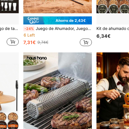
Ahorro de 2,43€
Ahumador de madera, juego de tapa de madera para ahumar licores y cócteles de whisky
Juego de Ahumador, Juego de Ahumador de Cerámica, Juego de Infusor, Adecuado para Juego de Ahumado de Bebidas, Adecuado para Padre, Esposo, Amigo
-24%
6 Left
6,34€
7,31€
9,74€