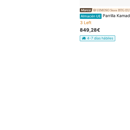
UIMOSO Store BTG EU
Parrilla Kamado, parrilla de cerámica, ahumador Ø 450 mm, con asas de madera, estantes laterales, soporte metálico con ruedas y termómetro hasta 400 °C, flu
Almacén UE
3 Left
849,28€
4-7 días hábiles