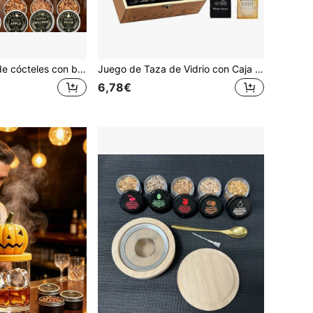
Kit de ahumado de cócteles con base de madera para whisky, potenciador de aroma de madera, fabricante de cócteles con tapa de madera, regalo para el Día de San Valentín y el Día del Padre (combustible no incluido)
Juego de Taza de Vidrio con Caja de Madera, Juego de Piedras de Hielo de Granito, Múltiples Tazas, Caja de Madera Exquisita, Prepara un Regalo para Amigos, Lleva el Juego Exquisito para Viajes al Aire Libre
6,78€