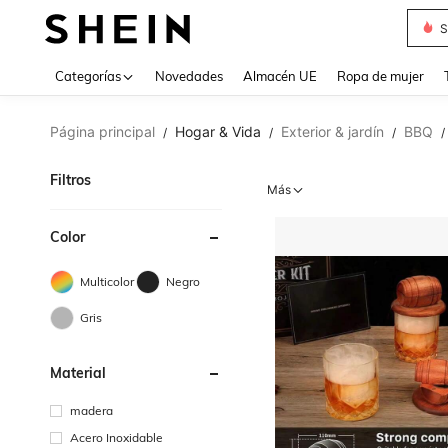
T
Use up 
Categorías
Novedades
Almacén UE
Ropa de mujer
Página principal
Hogar & Vida
Exterior & jardín
BBQ
/
/
/
/
Filtros
Más
Color
Multicolor
Negro
Gris
Material
madera
Acero Inoxidable