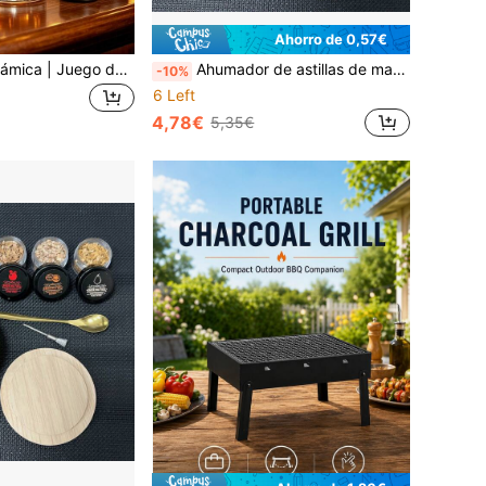
Ahorro de 0,57€
Ahumador de cerámica | Juego de ahumador, juego de infusor con forma de calabaza de Halloween, juego de ahumador de virutas de madera, adecuado para juego de ahumado de bebidas, perfecto para padre, esposo, amigo
Ahumador de astillas de madera que utiliza astillas de madera, 5 sabores naturales incluyendo cereza, manzana, nuez, barril de roble, adecuado para alimentos, quesos, postres, con tapa de madera, juego de ahumado dedicado
-10%
6 Left
4,78€
5,35€