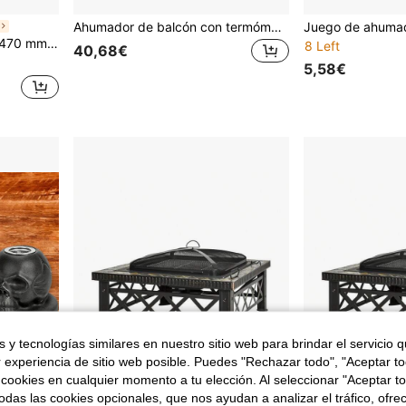
Ahumador de balcón con termómetro Kinghoff
colgar, 6 ganchos y termómetro, ideal para fiestas, jardín y patio.
8 Left
40,68€
5,58€
 y tecnologías similares en nuestro sitio web para brindar el servicio qu
r experiencia de sitio web posible. Puedes "Rechazar todo", "Aceptar t
 cookies en cualquier momento a tu elección. Al seleccionar "Aceptar to
das las cookies opcionales, que nos ayudan a analizar el tráfico, ofre