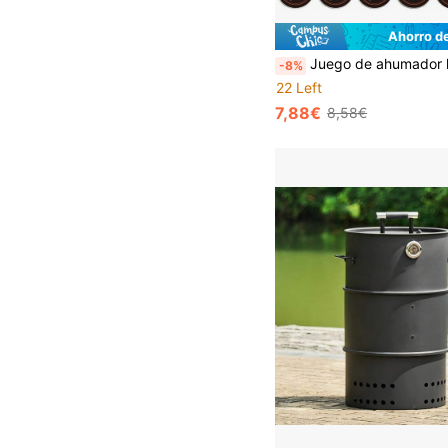
Ahorro d
Juego de ahumador hecho de serrín de madera, regalos creativos, juego de ahumador multifuncional, esencial para reuniones
-8%
22 Left
7,88€
8,58€