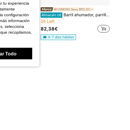
r tu experiencia
ctamente
r, Chimenea con Protector de Chispas, Parrilla y Cubo de Hielo para BBQ de Jardín Negro 76x76x47cm
UIMOSO Store BTG EU
Barril ahumador, parrilla vertical de carbón de 40 cm, parrilla de acero revestido con 2 rejillas, termómetro, orificios de ventilación y cenicero extraíble, ahumador para barbacoas.
la configuración
Almacén UE
 más información
25 Left
es, selecciona
82,38€
s
 que recopilamos,
4-7 días hábiles
ar Todo