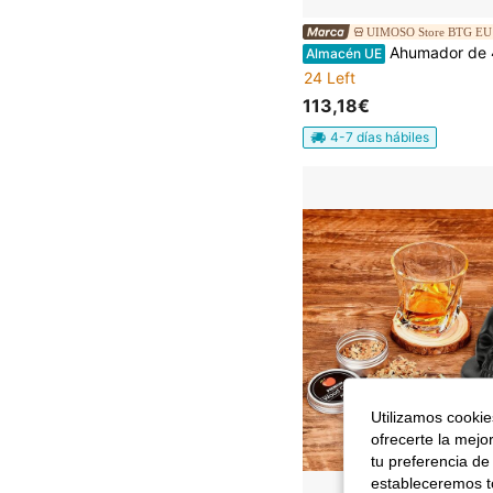
UIMOSO Store BTG EU
Ahumador de 470 mm, parrilla de carbón, ahumador para barbacoa, barril de acero revestido con 2 rejillas, 1 barra para 
Almacén UE
24 Left
113,18€
4-7 días hábiles
Utilizamos cookies
ofrecerte la mejo
tu preferencia de
estableceremos to