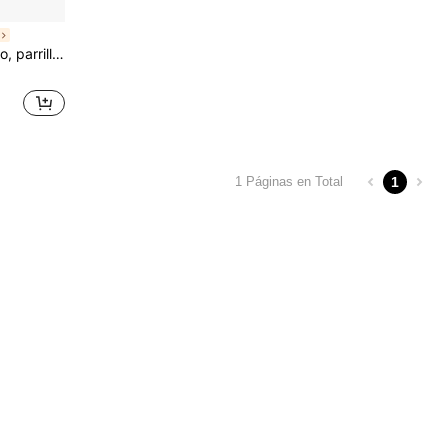
jo de aire superior e inferior, para barbacoa, asado, cocción y horneado al aire libre.
1
1 Páginas en Total