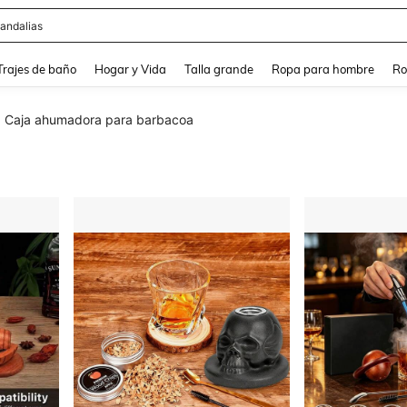
ops
and down arrow keys to navigate search Búsqueda Reciente and Buscar y Encontr
Trajes de baño
Hogar y Vida
Talla grande
Ropa para hombre
Ro
Caja ahumadora para barbacoa