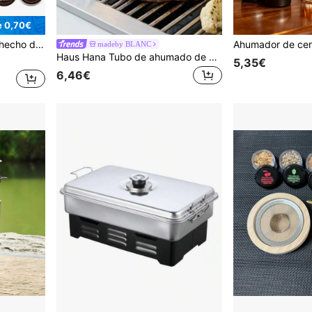
e 0,70€
 familiares, barbacoas al aire libre y camping
madeby BLANC
Haus Hana Tubo de ahumado de acero inoxidable, caja de madera de frutas, caja de humo frío para exteriores, herramienta universal para barbacoa, red de humo de partículas, caja de barbacoa
5,35€
6,46€