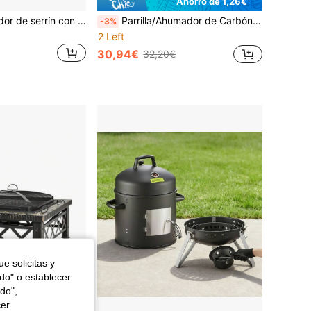
Ahorro de 1,26€
Juego de ahumador de serrín con serrín, 5 sabores de serrín natural, incluyendo cereza, manzana, nuez, serrín para bebidas, comida, cócteles, queso, postres, juego de ahumador especial con tapa de madera
Parrilla/Ahumador de Carbón Portátil Plegable - Adecuado para Asar Filetes, Verduras, Etc.; Parrilla de Cocina al Aire Libre y Accesorios, Camping, Picnic, Reuniones en el Jardín y la Playa, Fiestas de Tailgate, Reuniones en el Patio Trasero, Pequeña Parrilla de Escritorio al Aire Libre
-3%
2 Left
30,94€
32,20€
e solicitas y
odo" o establecer
do",
cer