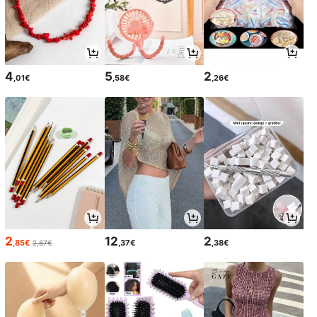
4
5
2
,01€
,58€
,26€
2
12
2
,85€
,37€
,38€
2,87€