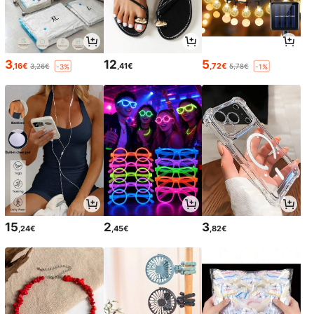
3
12
5
,16€
,41€
,72€
3,26€
5,78€
-3%
-1%
15
2
3
,24€
,45€
,82€