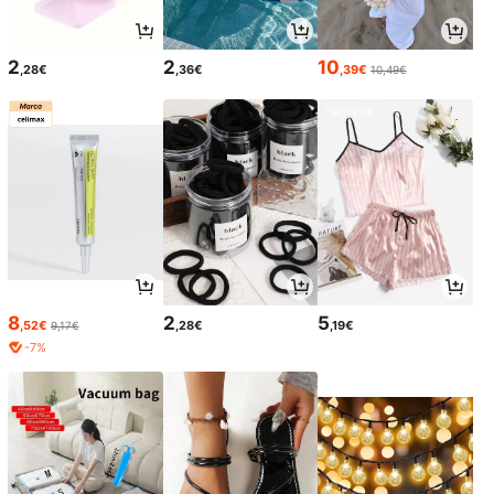
2
2
10
,28€
,36€
,39€
10,49€
8
2
5
,52€
,28€
,19€
9,17€
-7%