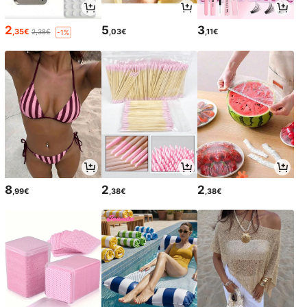
2
5
3
,35€
,03€
,11€
2,38€
-1%
8
2
2
,99€
,38€
,38€