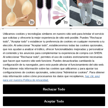
2
2
5
,28€
,28€
,19€
Utilizamos cookies y tecnologías similares en nuestro sitio web para brindar el servicio
que solicitas y ofrecerte la mejor experiencia de sitio web posible. Puedes "Rechazar
todo", "Aceptar todo" o establecer tu preferencia de cookies en cualquier momento a tu
elección. Al seleccionar "Aceptar todo", estableceremos todas las cookies opcionales,
que nos ayudan a analizar el tráfico, ofrecer funcionalidades mejoradas y personalizar
el contenido y los anuncios para complementar tu experiencia de compra con SHEIN.
Al seleccionar "Rechazar todo", permites el uso de cookies estrictamente necesarias
que hacen que nuestro sitio web funcione. Puedes desactivarlas cambiando la
configuración de tu navegador, pero esto puede afectar el funcionamiento del sitio web.
Para obtener más información sobre las cookies que utilizamos y para ajustar tus
configuraciones de cookies opcionales, selecciona "Administrar cookies". Para obtener
más información sobre cómo procesamos los datos que recopilamos,
haz clic aquí
para ver nuestra Política de privacidad.
9
2
4
,99€
,73€
,31€
2,75€
Rechazar Todo
1
0
Aceptar Todo