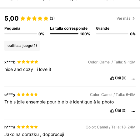
504K Seguidores
4,88
5,00
(3)
Ver más
Pequeña
La talla corresponde
Grande
504K Seguidores
4,88
0%
100%
0%
outfits a juego
(1)
504K Seguidores
4,88
x***b
Color: Camel / Talla: 9-12M
nice
and
cozy
.
i
love
it
504K Seguidores
4,88
Útil
(0)
504K Seguidores
4,88
o***y
Color: Camel / Talla: 6-9M
Tr
è
s
jolie
ensemble
pour
b
é
b
é
identique
à
la
photo
Útil
(0)
504K Seguidores
4,88
h***a
Color: Camel / Talla: 18-24M
Jako
na
obrazku
,
doporucuji