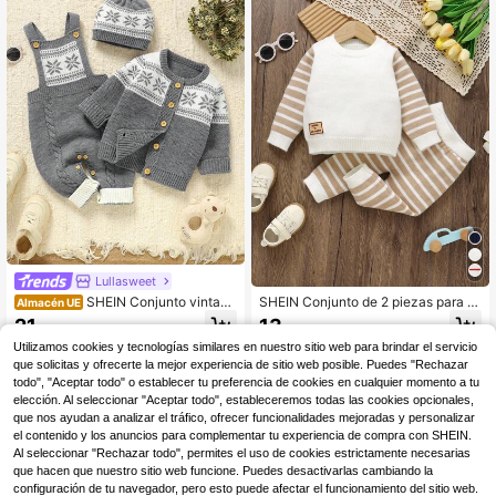
Lullasweet
SHEIN Conjunto vintage
SHEIN Conjunto de 2 piezas para ni
Almacén UE
casual de 3 piezas para niños pequ
ños pequeños - Suéter de punto su
21
13
,99€
,99€
eños: Chaqueta de cuello redondo
ave a rayas en blanco y caqui, y pa
Utilizamos cookies y tecnologías similares en nuestro sitio web para brindar el servicio
de manga larga + Mono de punto c
ntalones a juego, apto para salidas
on babero + Gorro lindo, Conjunto
casuales, viajes, vacaciones, hogar,
que solicitas y ofrecerte la mejor experiencia de sitio web posible. Puedes "Rechazar
minimalista de moda, Otoño/Inviern
guardería y tiempo de juego
todo", "Aceptar todo" o establecer tu preferencia de cookies en cualquier momento a tu
o
elección. Al seleccionar "Aceptar todo", estableceremos todas las cookies opcionales,
que nos ayudan a analizar el tráfico, ofrecer funcionalidades mejoradas y personalizar
el contenido y los anuncios para complementar tu experiencia de compra con SHEIN.
Al seleccionar "Rechazar todo", permites el uso de cookies estrictamente necesarias
que hacen que nuestro sitio web funcione. Puedes desactivarlas cambiando la
configuración de tu navegador, pero esto puede afectar el funcionamiento del sitio web.