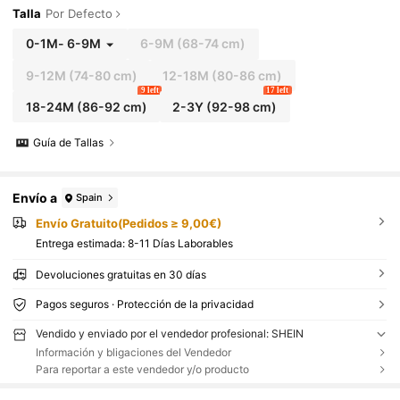
Talla
Por Defecto
0-1M
-
6-9M
6-9M
(68-74 cm)
9-12M
(74-80 cm)
12-18M
(80-86 cm)
9 left
17 left
18-24M
(86-92 cm)
2-3Y
(92-98 cm)
Guía de Tallas
Envío a
Spain
Envío Gratuito(Pedidos ≥ 9,00€)
Entrega estimada:
8-11 Días Laborables
Devoluciones gratuitas en 30 días
Pagos seguros · Protección de la privacidad
Vendido y enviado por el vendedor profesional: SHEIN
Información y bligaciones del Vendedor
Para reportar a este vendedor y/o producto