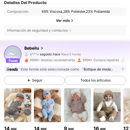
Detalles Del Producto
Composición:
49% Viscosa,28% Poliéster,23% Poliamida
Ver más
Información de seguridad y contactos
504K Seguidores
4,88
Bebeilu
a***o
seguido hace
Hace 5 horas
4***1
está navegando
504K Seguidores
4,88
999K+ Vendido recientemente
999K+ Compra repetida
A
Esta tienda está seleccionada como
「Botique de moda」
504K Seguidores
4,88
Seguir
Todos los artículos
504K Seguidores
4,88
504K Seguidores
4,88
14
14
9
16
12
,99€
,99€
,49€
,49€