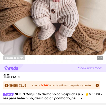
Generado por IA
1/7
15
,27€
Ahorra
0,76€
en este artículo después de unirte.
SHEIN Conjunto de mono con capucha y p
5,00
(
3
)
ies para bebé niño, de unicolor y cómodo, pa
ra otoño/invierno