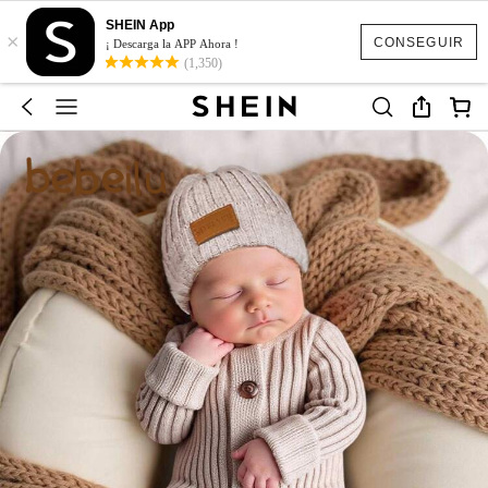
SHEIN App
×
CONSEGUIR
¡ Descarga la APP Ahora !
(1,350)