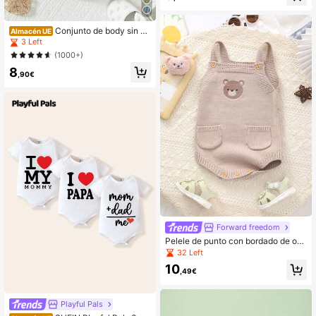
Conjunto de body sin m
Almacén UE
angas casual y lindo para bebé niñ
3 Left
o, apto para bebés de 0 a 2 años
(1000+)
8
,90€
Forward freedom
Pelele de punto con bordado de oso
vintage para bebé niño, verano
32 Left
10
,49€
Playful Pals