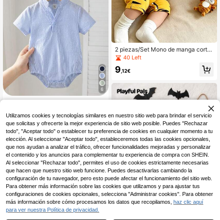
2 piezas/Set Mono de manga corta
con rayas de tigre naranja lindo par
40 Left
a recién nacido, con gorro, adecuad
9
o para primavera, verano y otoño
,12€
6
SHEIN Pelele casual de uso diario p
ara bebé niño y niña con cuello alto
6
,32€
Utilizamos cookies y tecnologías similares en nuestro sitio web para brindar el servicio
pequeño y botones, adecuado para
salidas de primavera y verano
que solicitas y ofrecerte la mejor experiencia de sitio web posible. Puedes "Rechazar
todo", "Aceptar todo" o establecer tu preferencia de cookies en cualquier momento a tu
elección. Al seleccionar "Aceptar todo", estableceremos todas las cookies opcionales,
que nos ayudan a analizar el tráfico, ofrecer funcionalidades mejoradas y personalizar
el contenido y los anuncios para complementar tu experiencia de compra con SHEIN.
Al seleccionar "Rechazar todo", permites el uso de cookies estrictamente necesarias
que hacen que nuestro sitio web funcione. Puedes desactivarlas cambiando la
configuración de tu navegador, pero esto puede afectar el funcionamiento del sitio web.
Para obtener más información sobre las cookies que utilizamos y para ajustar tus
configuraciones de cookies opcionales, selecciona "Administrar cookies". Para obtener
más información sobre cómo procesamos los datos que recopilamos,
haz clic aquí
para ver nuestra Política de privacidad.
1
0