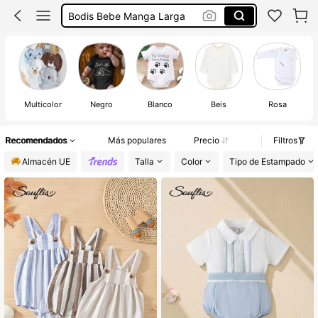
Bodis Bebe Manga Larga
Body Bebe
Multicolor
Negro
Blanco
Beis
Rosa
Recomendados
Más populares
Precio
Filtros
Almacén UE
Talla
Color
Tipo de Estampado