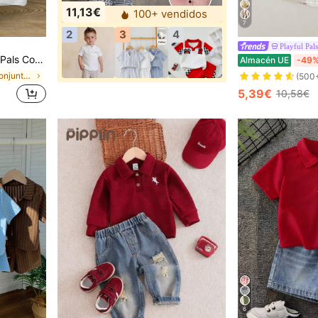
11,13€
100+ vendidos
7
2
3
4
Playful Pals
 de color contrastante para bebé niño, adecuado para el verano
Almacén UE
-49
en Corto Conjuntos de polo para bebés niños
(500
5,39€
10,58€
6