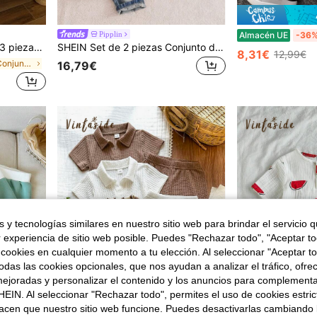
Pipplin
Almacén UE
-36
unto de pantalones cortos, ropa de primavera/verano para bebé
SHEIN Set de 2 piezas Conjunto de camiseta de manga larga con cuello de tortuga y pantalón de pana con babero para bebés niños, diseño de oso cómodo y casual, adecuado para uso en interiores, exteriores, uso diario, deportes, fiestas, sesiones de fotos, festivales, ropa de calle, chándal, joggers, Navidad, Año Nuevo
8,31€
12,99€
en Cuello Conjuntos de polo para bebés niños
16,79€
 y tecnologías similares en nuestro sitio web para brindar el servicio qu
r experiencia de sitio web posible. Puedes "Rechazar todo", "Aceptar t
 cookies en cualquier momento a tu elección. Al seleccionar "Aceptar to
das las cookies opcionales, que nos ayudan a analizar el tráfico, ofre
ejoradas y personalizar el contenido y los anuncios para complementa
EIN. Al seleccionar "Rechazar todo", permites el uso de cookies estri
9
12
acen que nuestro sitio web funcione. Puedes desactivarlas cambiando 