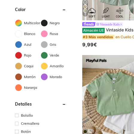
Color
7
Multicolor
Negro
Vintaside Kids
Vintaside Kids Conjunto de moda de verano para niño bebé con top de manga corta con cuello en V a rayas
Almacén UE
Blanco
Rosa
#3 Más vendidos
9,99€
Azul
Gris
Rojo
Verde
Caqui
Amarillo
Marrón
Morado
Naranja
Detalles
Bolsillo
Cremallera
Botón