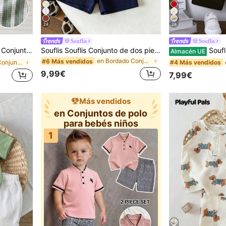
24
28
Souflis
Souflis
 negras y caqui, emparejado con shorts a juego sin cintura
Souflis Souflis Conjunto de dos piezas para bebé niño, polo de manga corta con cuello y estampado de caballo azul marino, pantalones cortos de jacquard de verano.
Souflis Souflis 2 piezas Conjunto de ropa de verano
Almacén UE
en Bordado Conjuntos para bebés niños
#6 Más vendidos
en Cuello Conjuntos de polo para bebés niños
#4 Más vendidos
9,99€
7,99€
Más vendidos
en Conjuntos de polo
para bebés niños
1