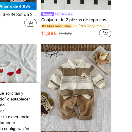
Ahorro de 4,68€
SHEIN Set de 2 piezas de camisa polo roja y pantalones cortos de mezclilla azules de estilo preppy casual para bebé niño, adecuado para fiesta de cumpleaños de verano, fiesta de noche, actuación, boda, baby shower y celebración del 1er cumpleaños
FSbokai
%
Conjunto de 2 piezas de ropa casual de moda para bebé niño con camisa de manga corta blanca con decoración bordada y pantalones cortos a cuadros rojos y blancos y negros, conjunto de verano
en Rojo Conjuntos para bebés niños
#1 Más vendidos
11,38€
11,49€
e solicitas y
odo" o establecer
do",
cer
r tu experiencia
ctamente
la configuración