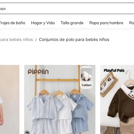
ops
and down arrow keys to navigate search Búsqueda Reciente and Buscar y Encontr
Trajes de baño
Hogar y Vida
Talla grande
Ropa para hombre
Ro
para bebés niños
Conjuntos de polo para bebés niños
/