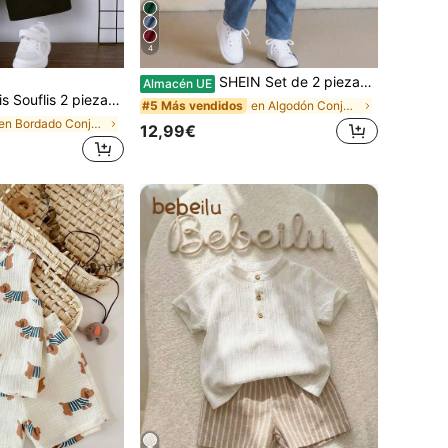
4
SHEIN Set de 2 piezas Camisa polo de manga larga con diseño de argyle y pantalones azules con cinturón, ropa y conjunto para bebé niño
Almacén UE
 para bebé niño Camisa polo de manga corta con pantalones cortos Ropa de bebé niño Conjunto de ropa de verano casual para club Familiar a juego Ropa minimalista
en Algodón Conjuntos de polo para bebés niños
#5 Más vendidos
en Bordado Conjuntos para bebés niños
12,99€