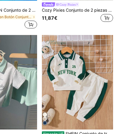
Cozy Pixies
o de corona y pantalón corto de cintura elástica para niño pequeño, apropiado para fiesta de cumpleaños, fiesta nocturna, actuación, boda, baby shower, y celebración del 1er cumpleaños
Cozy Pixies Conjunto de 2 piezas para bebé niño con sudadera de punto suave de cuello redondo, manga larga y estampado de oso de dibujos animados, y pantalones largos de invierno con cintura elástica
en Botón Conjuntos de polo para bebés niños
11,87€
SHEIN Conjunto de traje casual de otoño para niño bebé con cuello POLO blanco, atuendo de paje para regreso a la escuela, bloques de color contrastante, patrón de punto de referencia, manga larga, conjunto de moda
Almacén UE