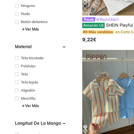
Ninguno
13
Nudo
Playful Pals
Botón delantero
SHEIN Playful Pals Conjunto de 2 piezas de camiseta de manga corta con cuello mao elegante y minimalista, y pantalones
Almacén UE
Ver Más
#8 Más vendidos
9,22€
Material
Tela tricotada
Poliéster
Tela
Tela tejida
Algodón
Mezclilla
Ver Más
Longitud De La Manga