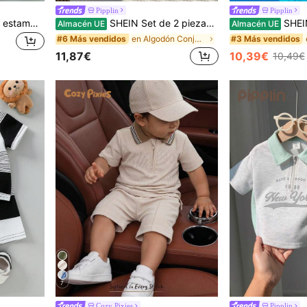
Pipplin
Pipplin
Conjunto de sudadera con estampado de plátano y pantalones a rayas para bebé niño
SHEIN Set de 2 piezas de camisa polo casual y linda para bebé/niño pequeño con cinturón, para primavera/verano
SHEIN Conjunto de 2 piezas de camisa tipo polo con estampad
Almacén UE
Almacén UE
en Algodón Conjuntos de polo para bebés niños
#6 Más vendidos
#3 Más vendidos
11,87€
10,39€
10,49€
7
Cozy Pixies
Pipplin