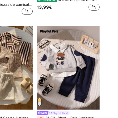
SHEIN Set de 2 piezas de camiseta de polo de manga corta y pantalones cortos con bloqueo de color, estampado de letras, estilo deportivo casual de verano para niño bebé
13,99€
Playful Pals
 punto a rayas y pantalones cortos de cintura elástica, outfit básico de polo multicolor para bebé recién nacido niño, cómodo para el verano
SHEIN Playful Pals Conjunto de ropa de otoño/invierno de 2 piezas con sudadera y pantalón de chándal para niño bebé, con camisa de cuello bordada con oso lindo y fútbol, uso informal para exteriores, fotografía, fiesta, apertura de escuela, azul marino