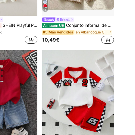
6
Bebeilu
SHEIN Playful Pals Conjunto informal de chaleco y pantalones cortos con estampado de perro salchicha para bebé niño
Conjunto informal de vacaciones para bebé niño con camisa blanca y pantalones cortos a rayas de cintura elástica
%
Almacén UE
en Albaricoque Conjuntos para bebés niños
#5 Más vendidos
+)
10,49€