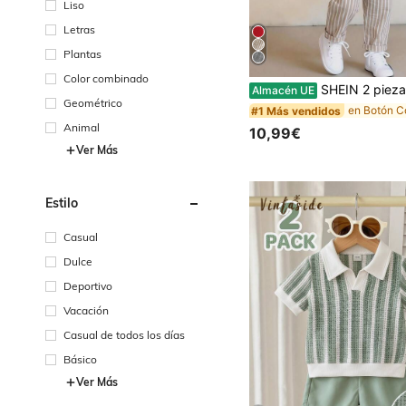
Liso
Letras
Plantas
Color combinado
SHEIN 2 piezas Conjunto informal de estilo vacacional para bebé niño/niña con camisa tipo polo de punto de manga corta y pantalones a 
Almacén UE
Geométrico
#1 Más vendidos
Animal
10,99€
Ver Más
Estilo
Casual
Dulce
Deportivo
Vacación
Casual de todos los días
Básico
Ver Más