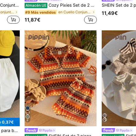
a bebé niño, ropa de marca premium adecuada para el verano
Cozy Pixies Set de 2 piezas con polo de punto suave de manga corta y pantalón corto de cintura elástica para niño bebé
Almacén UE
en Negro Conjuntos para bebés niños
en Cuello Conjuntos de polo para bebés niños
#9 Más vendidos
11,49€
11,87€
6
e 0,37€
 para bebé niño, ropa de verano para bebé niño, estilo streetwear
Pipplin
Pipplin
SHEIN Set de 2 piezas de camisa de manga corta a rayas y pantalones cortos casuales para vacaciones de niño pequeño, ropa y conjunto de primavera/verano para bebé niño
SHEIN Set de 6 piezas de camisa tipo polo de