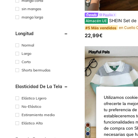
manga corta
6
sin mangas
Pipplin
manga larga
SHEIN Set de 3 piezas Unisex para bebé niño/niña con camisa polo de manga corta a rayas, camisa, top de punto y conj
Almacén UE
#5 Más vendidos
Longitud
22,99€
Normal
Largo
Corto
Shorts bermudas
Elasticidad De La Tela
Utilizamos cookies
Elástico Ligero
ofrecerte la mejo
No-Elástico
tu preferencia de
Estiramiento medio
estableceremos to
funcionalidades m
Elástico Alto
de compra con SH
necesarias que h
7