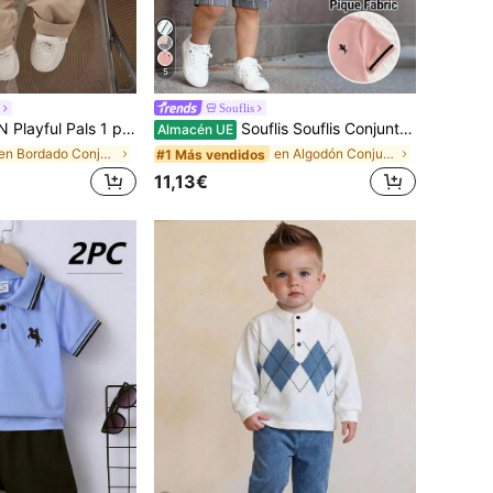
5
Souflis
lo de manga larga tejido 2 en 1 Sudadera con estampado en el pecho y Pantalones de cintura elástica en todos los tonos de marrón, Casual de otoño a juego con la familia
Souflis Souflis Conjunto de camiseta de manga corta con cuello mandarín elegante y minimalista & pantalones de color de contraste para bebé niño, a cuadros rosa
Almacén UE
en Bordado Conjuntos para bebés niños
en Algodón Conjuntos de polo para bebés niños
#1 Más vendidos
11,13€