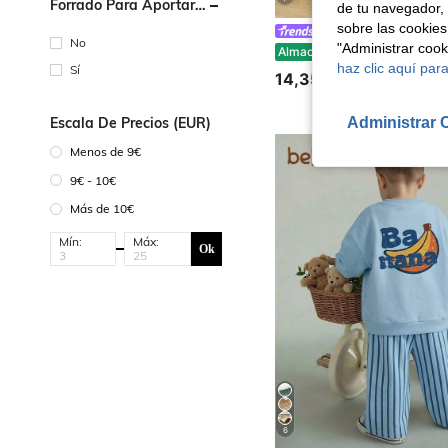
Forrado Para Aportar
de tu navegador, 
Calidez
sobre las cookies
Playful Pals
No
"Administrar coo
SHEIN Playful Pals Conjunto de sudadera con cuello polo bordado con letras de bloques de color y pantalón de chándal para bebé niño, estilo preppy, lindo y de moda
Almacén UE
haz clic aquí para
Sí
14,35€
Administrar 
Escala De Precios (EUR)
Menos de 9€
9€ - 10€
Más de 10€
Mín:
Máx:
Ok
6