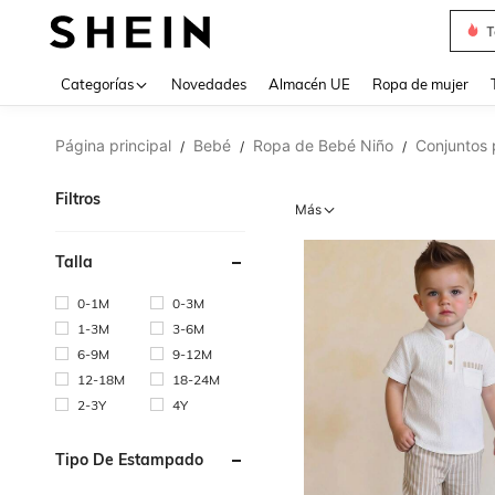
T
Use up 
Categorías
Novedades
Almacén UE
Ropa de mujer
Página principal
Bebé
Ropa de Bebé Niño
Conjuntos 
/
/
/
Filtros
Más
Talla
0-1M
0-3M
1-3M
3-6M
6-9M
9-12M
12-18M
18-24M
2-3Y
4Y
Tipo De Estampado