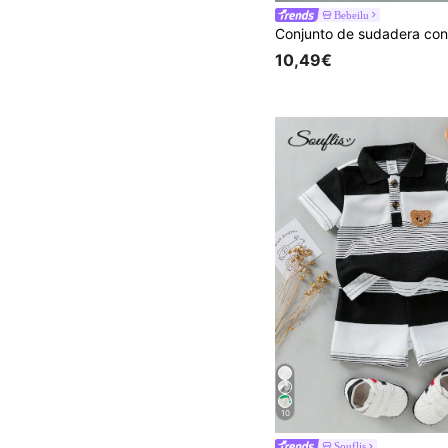
Bebeilu
10,49€
10
Souflis