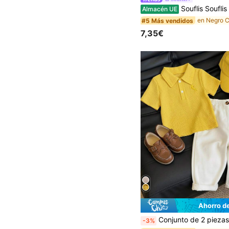
Souflis Souflis Conjunto de polo de manga corta a rayas con bordado de oso adorable y pantalones cortos par
Almacén UE
#5 Más vendidos
7,35€
Ahorro d
Conjunto de 2 piezas para bebé niño/niña unisex, camiseta sin mangas con capucha de oso de peluche y pantalones cortos de camuflaje, ropa casual linda de primavera/verano, conjuntos de ropa
-3%