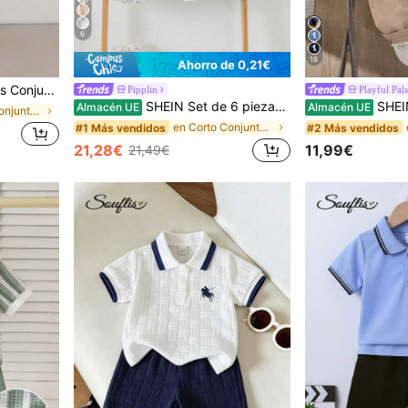
6
18
Ahorro de 0,21€
rayas, Conjunto de ropa para bebé niño, Ropa de verano para bebé niño
Pipplin
Playful Pals
SHEIN Set de 6 piezas de camisa polo de manga corta a rayas y pantalones cortos de cintura elástica de estilo casual de verano para niño pequeño, adecuado para fiesta de cumpleaños, fiesta de noche, actuación, boda, baby shower y celebración del 1er cumpleaños
SHEIN Playful Pals 1 pieza Conjunto de bebé niño Po
Almacén UE
Almacén UE
en Botón Conjuntos de polo para bebés niños
en Corto Conjuntos de polo para bebés niños
#1 Más vendidos
#2 Más vendidos
21,28€
11,99€
21,49€