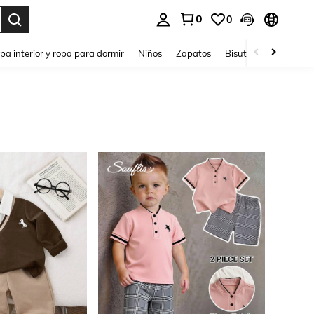
0
0
ar. Press Enter to select.
pa interior y ropa para dormir
Niños
Zapatos
Bisutería Y Accesorio