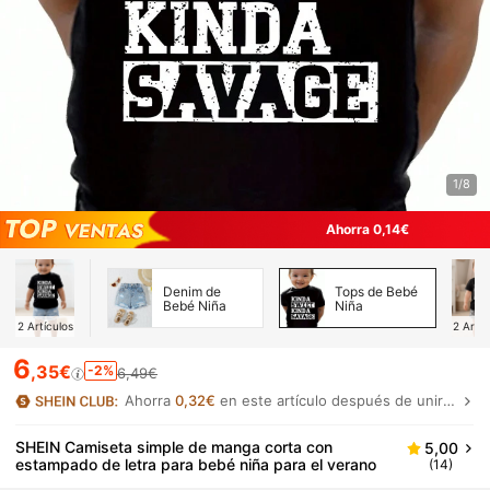
1/8
Ahorra 0,14€
Denim de
Tops de Bebé
Bebé Niña
Niña
2
Artículos
2
Artíc
6
,35€
-2%
6,49€
Ahorra
0,32€
en este artículo después de unirte.
SHEIN Camiseta simple de manga corta con
5,00
estampado de letra para bebé niña para el verano
(14)