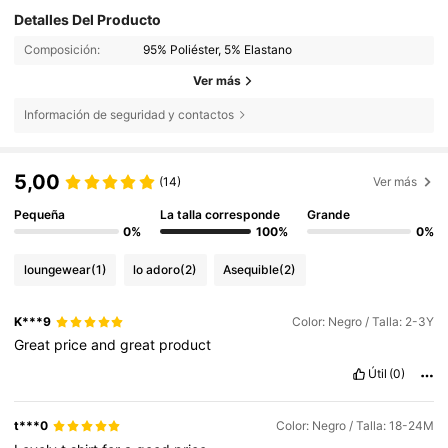
Detalles Del Producto
Composición:
95% Poliéster, 5% Elastano
Ver más
Información de seguridad y contactos
5,00
(14)
Ver más
Pequeña
La talla corresponde
Grande
0%
100%
0%
loungewear
(1)
lo adoro
(2)
Asequible
(2)
K***9
Color: Negro / Talla: 2-3Y
Great
price
and
great
product
Útil
(0)
t***0
Color: Negro / Talla: 18-24M