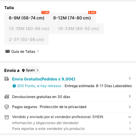
Talla
7 left
6 left
6-9M
(68-74 cm)
9-12M
(74-80 cm)
12-18M
(80-86 cm)
18-24M
(86-92 cm)
2-3Y
(92-98 cm)
Guía de Tallas
Envío a
Spain
Envío Gratuito(Pedidos ≥ 9,00€)
200 Punto, si hay retrasos
Entrega estimada:
8-11 Días Laborables
Devoluciones gratuitas en 30 días
Pagos seguros · Protección de la privacidad
Vendido y enviado por el vendedor profesional: SHEIN
Información y bligaciones del Vendedor
Para reportar a este vendedor y/o producto