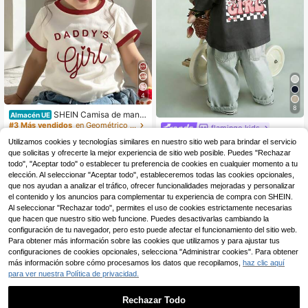
4
8
SHEIN Camisa de mang
Almacén UE
a corta de cuello redondo, estilo mi
#3 Más vendidos
en Geométrico Tops para niñas
flamingo kids
nimalista informal, adecuada para e
(100+)
Blusa linda de manga co
Almacén UE
Utilizamos cookies y tecnologías similares en nuestro sitio web para brindar el servicio
l verano, para niña bebé
rta con cuello redondo, estampado
5
#2 Más vendidos
en Plantas Tops para niñas
que solicitas y ofrecerte la mejor experiencia de sitio web posible. Puedes "Rechazar
,99€
de cuadros minimalista y letras para
todo", "Aceptar todo" o establecer tu preferencia de cookies en cualquier momento a tu
6
bebé niña
,49€
elección. Al seleccionar "Aceptar todo", estableceremos todas las cookies opcionales,
que nos ayudan a analizar el tráfico, ofrecer funcionalidades mejoradas y personalizar
el contenido y los anuncios para complementar tu experiencia de compra con SHEIN.
Al seleccionar "Rechazar todo", permites el uso de cookies estrictamente necesarias
que hacen que nuestro sitio web funcione. Puedes desactivarlas cambiando la
configuración de tu navegador, pero esto puede afectar el funcionamiento del sitio web.
Para obtener más información sobre las cookies que utilizamos y para ajustar tus
configuraciones de cookies opcionales, selecciona "Administrar cookies". Para obtener
más información sobre cómo procesamos los datos que recopilamos,
haz clic aquí
para ver nuestra Política de privacidad.
Rechazar Todo