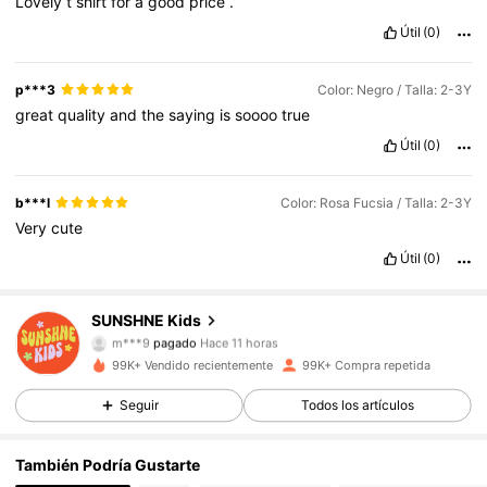
Lovely
t
shirt
for
a
good
price
.
Útil
(0)
p***3
Color: Negro / Talla: 2-3Y
great
quality
and
the
saying
is
soooo
true
Útil
(0)
b***l
Color: Rosa Fucsia / Talla: 2-3Y
Very
cute
Útil
(0)
SUNSHNE Kids
112K Seguidores
4,90
m***9
pagado
Hace 11 horas
99K+ Vendido recientemente
99K+ Compra repetida
112K Seguidores
4,90
Seguir
Todos los artículos
También Podría Gustarte
112K Seguidores
4,90