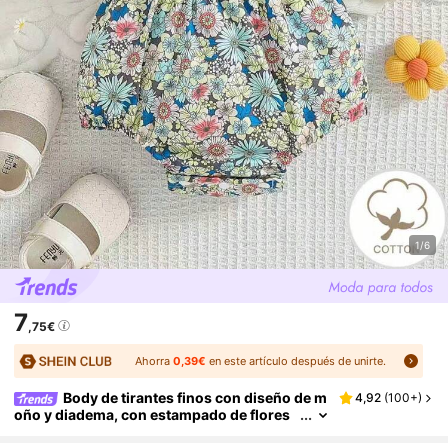
1/6
7
,75€
Ahorra
0,39€
en este artículo después de unirte.
Body de tirantes finos con diseño de m
4,92
(
100+
)
oño y diadema, con estampado de flores
para bebé niña, de punto de ganchillo ver
de, apropiado para salidas al campo