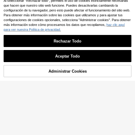
Al seleccionar "Rechazar todo", permites el uso de cookies estrictamente necesarias
que hacen que nuestro sitio web funcione. Puedes desactivarlas cambiando la
configuración de tu navegador, pero esto puede afectar el funcionamiento del sitio web.
Para obtener más información sobre las cookies que utilizamos y para ajustar tus
configuraciones de cookies opcionales, selecciona "Administrar cookies". Para obtener
más información sobre cómo procesamos los datos que recopilamos,
haz clic aquí
para ver nuestra Política de privacidad.
Rechazar Todo
Aceptar Todo
Administrar Cookies
AÑADIR A LA BOLSA