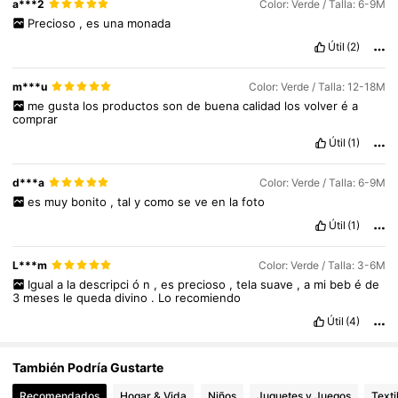
1.4K Seguidores
4,91
a***2
Color: Verde / Talla: 6-9M
Precioso
,
es
una
monada
Útil
(2)
1.4K Seguidores
4,91
m***u
Color: Verde / Talla: 12-18M
me
gusta
los
productos
son
de
buena
calidad
los
volver
é
a
comprar
1.4K Seguidores
4,91
Útil
(1)
1.4K Seguidores
4,91
d***a
Color: Verde / Talla: 6-9M
es
muy
bonito
,
tal
y
como
se
ve
en
la
foto
Útil
(1)
1.4K Seguidores
4,91
L***m
Color: Verde / Talla: 3-6M
Igual
a
la
descripci
ó
n
,
es
precioso
,
tela
suave
,
a
mi
beb
é
de
3
meses
le
queda
divino
.
Lo
recomiendo
1.4K Seguidores
4,91
Útil
(4)
También Podría Gustarte
Recomendados
Hogar & Vida
Niños
Juguetes y Juegos
Texti