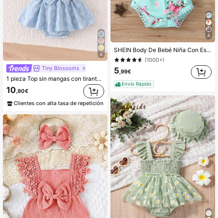
4
SHEIN Body De Bebé Niña Con Estampado De Flores Y Cinta Para La Cabeza
4
(1000+)
Tiny BIossoms
5
,99€
1 pieza Top sin mangas con tirante asimétrico para niña bebé, falda con patchwork y diadema, estilo delgado para primavera/verano
Envío Rápido
10
,80€
Clientes con alta tasa de repetición