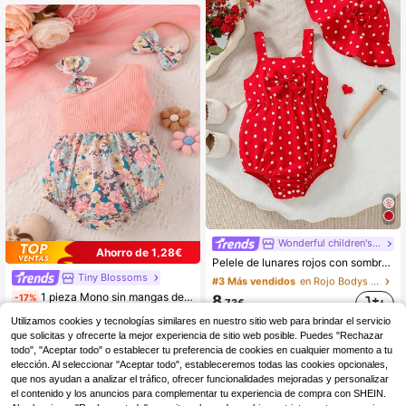
#3 Más vendidos
en Rojo Bodys para bebé niña
Wonderful children's clothing
(100+)
Ahorro de 1,28€
Pelele de lunares rojos con sombrero de lazo para bebé niña en verano
#3 Más vendidos
#3 Más vendidos
en Rojo Bodys para bebé niña
en Rojo Bodys para bebé niña
Tiny BIossoms
(100+)
(100+)
1 pieza Mono sin mangas de un solo hombro con estampado floral lindo para bebé niña con diadema, verano
#3 Más vendidos
en Rojo Bodys para bebé niña
-17%
8
,73€
(100+)
25 Left
Utilizamos cookies y tecnologías similares en nuestro sitio web para brindar el servicio
Envío Rápido
5
que solicitas y ofrecerte la mejor experiencia de sitio web posible. Puedes "Rechazar
,99€
7,27€
todo", "Aceptar todo" o establecer tu preferencia de cookies en cualquier momento a tu
Envío Rápido
elección. Al seleccionar "Aceptar todo", estableceremos todas las cookies opcionales,
que nos ayudan a analizar el tráfico, ofrecer funcionalidades mejoradas y personalizar
el contenido y los anuncios para complementar tu experiencia de compra con SHEIN.