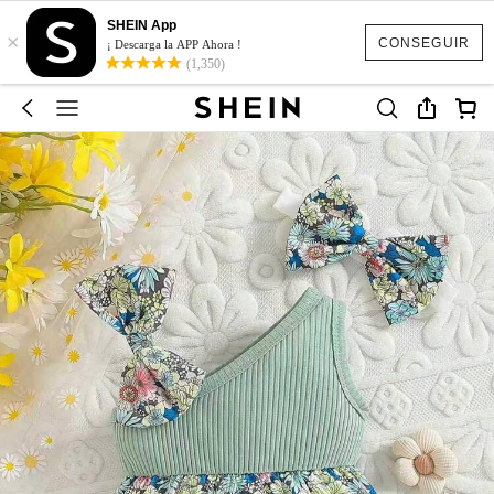
SHEIN App
×
CONSEGUIR
¡ Descarga la APP Ahora !
(1,350)