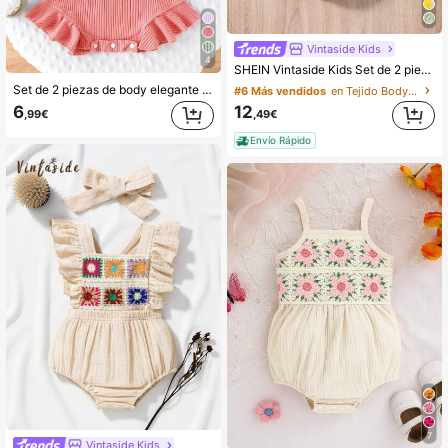
Vintaside Kids
4
SHEIN Vintaside Kids Set de 2 piezas Body para bebé niña con gorro, diseño casual elegante diario tipo resort de margarita en malla, adecuado para actividades al aire libre de primavera/verano
Set de 2 piezas de body elegante y dulce para bebé niña, body de unicolor suave y transpirable con adorno de encaje y flecos, y diadema a juego
#6 Más vendidos
en Tejido Bodys para bebé niña
6
12
,99€
,49€
Envío Rápido
#3 Más vendidos
en Albaricoque Monos para niñas
#1 Más vendidos
en Beige Monos para niñas
7
Vintaside Kids