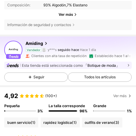
Composición:
93% Algodón,7% Elastano
Ver más
Información de seguridad y contactos
1.4K Seguidores
4,91
Amiding
y***s
seguido hace
Hace 1 día
Vendedor
n***7
está navegando
1.4K Seguidores
4,91
Clientes con alta tasa de repetición
Establecido hace 1 año
Esta tienda está seleccionada como
「Botique de moda」
1.4K Seguidores
4,91
Seguir
Todos los artículos
4,92
(100+)
Ver más
1.4K Seguidores
4,91
Pequeña
La talla corresponde
Grande
3%
96%
1%
1.4K Seguidores
4,91
buen servicio
(1)
rapidez logística
(1)
outfits de verano
(3)