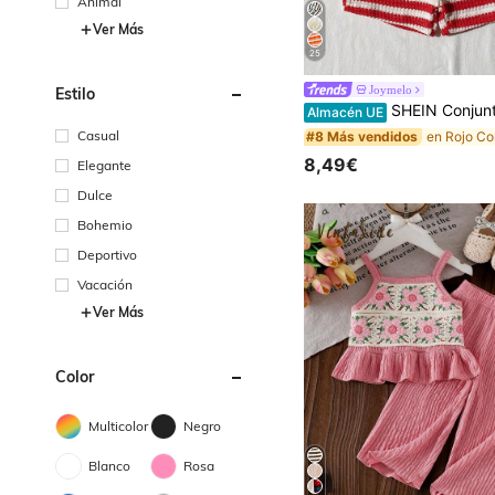
Animal
Ver Más
25
Joymelo
Estilo
SHEIN Conjunto de dos piezas de verano para niñas bebés, con top de chaleco de cuello redondo y pantalones cortos de jacquard de teca beige, con un estilo fresco, temático forestal, pastoril, suave, simple y relajado. La tela presenta una textura de tejido de teca con un grosor moderado y un ajuste adecuado. La prenda está decorada 
Almacén UE
Casual
#8 Más vendidos
8,49€
Elegante
Dulce
Bohemio
Deportivo
Vacación
Ver Más
Color
Multicolor
Negro
Blanco
Rosa