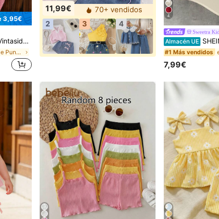
11,99€
70+ vendidos
4
e 3,95€
2
3
4
Sweetra Ki
 & pantalones de unicolor, lindo atuendo casual de verano de moda Sunshine para vacaciones y exteriores
SHEIN Conjunto de top sin mangas textu
Almacén UE
en Tejido De Punto Conjuntos de camisetas sin mang
#1 Más vendidos
7,99€