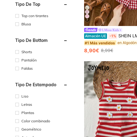
Tipo De Top
Top con tirantes
7
Blusa
#1 Más vendidos
LMoss Kids
(500+)
SHEIN LMoss Kids Conjunto lindo de top con lazo a cuadros
Almacén UE
-1%
#1 Más vendidos
#1 Más vendidos
Tipo De Bottom
(500+)
(500+)
#1 Más vendidos
8,90€
8,99€
Shorts
(500+)
Pantalón
Faldas
Tipo De Estampado
Liso
Letras
Plantas
Color combinado
Geométrico