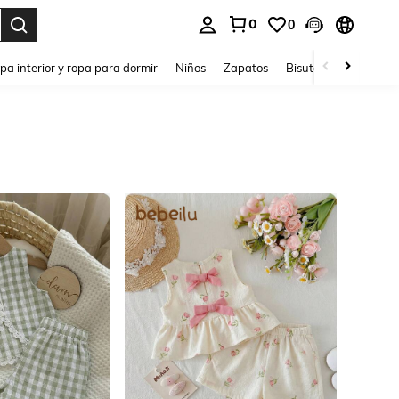
0
0
ar. Press Enter to select.
pa interior y ropa para dormir
Niños
Zapatos
Bisutería Y Accesorio