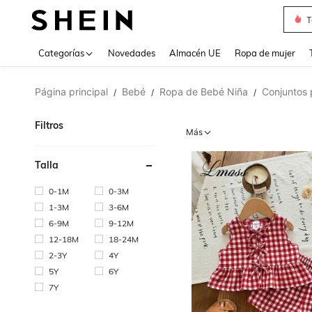
V
Use up 
Categorías
Novedades
Almacén UE
Ropa de mujer
Página principal
Bebé
Ropa de Bebé Niña
Conjuntos 
/
/
/
Filtros
Más
Talla
0-1M
0-3M
1-3M
3-6M
6-9M
9-12M
12-18M
18-24M
2-3Y
4Y
5Y
6Y
7Y