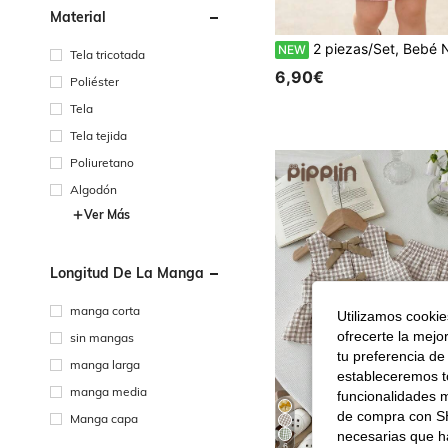
Material
2 piezas/Set, Bebé Niña, Suave y Cómodo, Casual Elegante Lindo, Top sin Mangas con Bordado Floral, Decoración de Lazo y Dobladillo con Volantes, Conjunto de Shorts de unicolor, Ropa de Bebé Niña, Ropa de Niña Pequeña, Conjunto de Ropa de Bebé Niña, Ropa de Bebé, Ropa de Niña, Suministros para Bebé
NEW
Tela tricotada
6,90€
Poliéster
Tela
Tela tejida
Poliuretano
Algodón
Ver Más
Longitud De La Manga
manga corta
Utilizamos cookies
ofrecerte la mejo
sin mangas
tu preferencia de
manga larga
estableceremos to
manga media
funcionalidades m
de compra con SH
Manga capa
necesarias que h
6