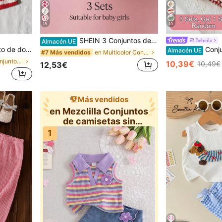
18
10
SHEIN 3 Conjuntos de ropa para niñas bebé de colores brillantes para verano, con diseños de flores rosas y cuadros, camiseta sin mangas y pantalones cortos a juego, 2 piezas
Bebeilu
Almacén UE
con flores de ganchillo tridimensionales en amarillo, verde y rosa, lo que la hace adecuada para salidas diarias, picnics, relajación en casa, ir a la escuela y tomar fotos para check-in
Conjunto de 2 piezas de to
Almacén UE
en Multicolor Conjuntos para niñas
#7 Más vendidos
en Rojo Conjuntos para niñas
10,39€
10,49€
12,53€
Más vendidos
en Mezclilla Conjuntos
de camisetas sin
mangas par
1