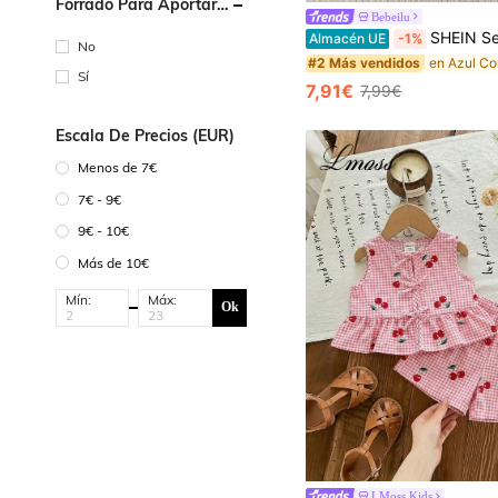
Forrado Para Aportar
Bebeilu
Calidez
SHEIN Set de 2 piezas de top de cuello redondo de unicolor casual con decoración de lazo 3D en la espalda y pantalones cort
Almacén UE
-1%
No
#2 Más vendidos
Sí
7,91€
7,99€
Escala De Precios (EUR)
Menos de 7€
7€ - 9€
9€ - 10€
Más de 10€
Mín:
Máx:
Ok
LMoss Kids