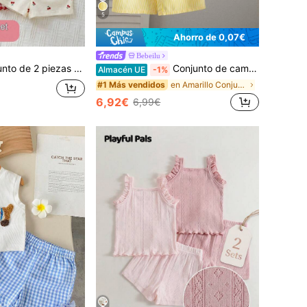
5
Ahorro de 0,07€
Bebeilu
p de tirantes de cuello redondo a rayas de punto y pantalones cortos para bebé niña
Conjunto de camiseta de tirantes con lazo decorativo y pantalones de cintura elástica a rayas, estilo casual de vacaciones para bebé niña
Almacén UE
-1%
en Amarillo Conjuntos para niñas
#1 Más vendidos
6,92€
6,99€