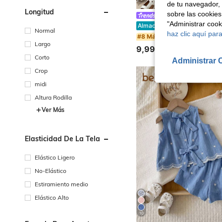
de tu navegador, 
Longitud
sobre las cookies
Pipplin
"Administrar coo
SHEIN 2 piezas Conjunto de niña bebé con top sin mangas de cuadros t
Almacén UE
Normal
haz clic aquí para
#8 Más vendidos
Largo
9,99€
Corto
Administrar 
Crop
midi
Altura Rodilla
Ver Más
Elasticidad De La Tela
Elástico Ligero
No-Elástico
Estiramiento medio
Elástico Alto
10