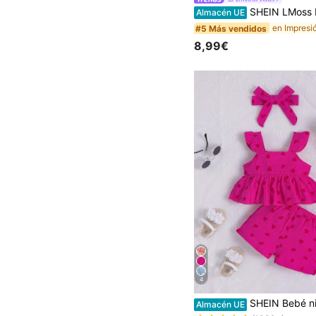
SHEIN LMoss Kids Conjunto casual diario de blusa con volantes a cuadros y sho
Almacén UE
#5 Más vendidos
8,99€
4
#3 Más vendidos
SHEIN Bebé niña con estampado de corazón ribete con 
Almacén UE
(1000+)