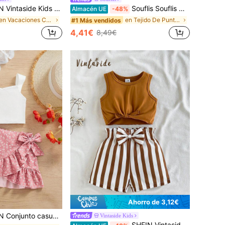
op de tirantes con estampado floral + shorts florales para niñas, conjunto de verano versátil para vacaciones
Souflis Souflis Conjunto casual para bebé niña de estilo urbano con parte superior asimétrica con volantes en unicolor y pantalones cortos de mezclilla, verano
Almacén UE
-48%
en Vacaciones Conjuntos para niñas
en Tejido De Punto Conjuntos de camisetas sin mang
#1 Más vendidos
4,41€
8,49€
Ahorro de 3,12€
iario de blusa de unicolor y falda mini plisada con decoración de moño
Vintaside Kids
en Marrón Conjuntos para niñas
#4 Más vendidos
SHEIN Vintaside Kids Set de tops y shorts de verano para bebé niña con nudo en el dobladillo del top y estampado a rayas en la cintura con cinturón