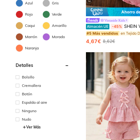
14
Azul
Gris
Ahorro d
Rojo
Verde
Vintaside Kids
Caqui
Amarillo
SHEIN Vintaside Kids Conjunto de 2 piezas para niña bebé con top de tirantes delicados con bordado floral rosa
Almacén UE
-45%
#5 Más vendidos
Marrón
Morado
4,67€
8,62€
Naranja
Detalles
Bolsillo
Cremallera
Botón
Espalda al aire
Ninguno
Nudo
Ver Más