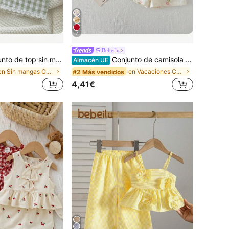
7
Bebeilu
ado y patchwork de encaje, y shorts de cintura elástica en lino, color verde y blanco, estilo modesto de verano para vacaciones, para niña
Conjunto de camisola y pantalones de cintura elástica con estampado floral y decoración de lazo para bebé niña, estilo casual de vacaciones
Almacén UE
en Sin mangas Conjuntos de camisetas sin mangas pa
en Vacaciones Conjuntos para niñas
#2 Más vendidos
4,41€