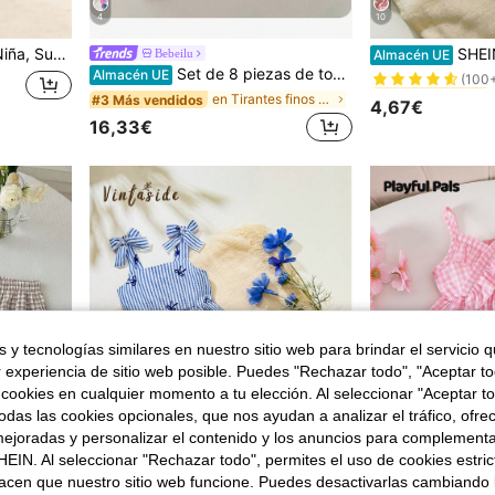
4
10
#1 Más vendidos
, Ropa de Bebé, Adecuado para Uso Diario, Vacaciones, Fiestas, Sesiones de Fotos, Actividades al Aire Libre
SHEIN 2 piezas Conjunto de top de tirantes y p
Bebeilu
Almacén UE
(100
Set de 8 piezas de top de camiseta de punto y shorts de unicolor casual para niña bebé
Almacén UE
#1 Más vendidos
#1 Más vendidos
(100
(100
en Tirantes finos Conjuntos de camisetas sin manga
#3 Más vendidos
4,67€
#1 Más vendidos
16,33€
(100
 y tecnologías similares en nuestro sitio web para brindar el servicio qu
r experiencia de sitio web posible. Puedes "Rechazar todo", "Aceptar t
 cookies en cualquier momento a tu elección. Al seleccionar "Aceptar to
das las cookies opcionales, que nos ayudan a analizar el tráfico, ofre
ejoradas y personalizar el contenido y los anuncios para complementa
EIN. Al seleccionar "Rechazar todo", permites el uso de cookies estri
acen que nuestro sitio web funcione. Puedes desactivarlas cambiando 
11
12