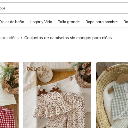
estidos
and down arrow keys to navigate search Búsqueda Reciente and Buscar y Encontr
Trajes de baño
Hogar y Vida
Talla grande
Ropa para hombre
Ro
para niñas
Conjuntos de camisetas sin mangas para niñas
/