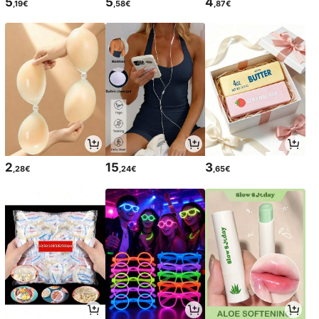
5
5
4
,19€
,58€
,87€
2
15
3
,28€
,24€
,65€