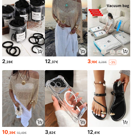
2
12
3
,28€
,37€
,16€
3,26€
-3%
10
3
12
,39€
,82€
,41€
10,49€