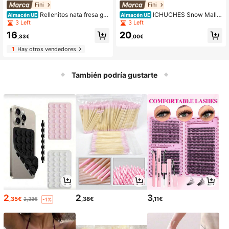
Fini
Fini
Rellenitos nata fresa gra
ICHUCHES Snow Mallo
Almacén UE
Almacén UE
ndes Fini Jumbo
w FINI Nubes Navidad Sin Gluten -
3 Left
3 Left
20 bolsitas x 76 gr
16
20
,33€
,00€
1
Hay otros vendedores
También podría gustarte
2
2
3
,35€
,38€
,11€
2,38€
-1%