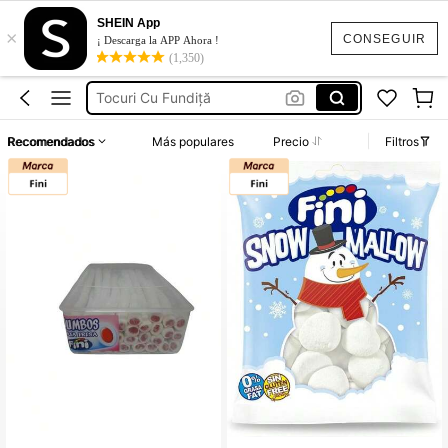
Telefoane Mici
SHEIN App
×
Comida
CONSEGUIR
¡ Descarga la APP Ahora !
(1,350)
Pantofi Eleganți Dama Fara Toc
Tocuri Cu Fundiță
Pungi Reutilizabile Alimente
Recomendados
Más populares
Precio
Filtros
Telefoane Mici
Comida