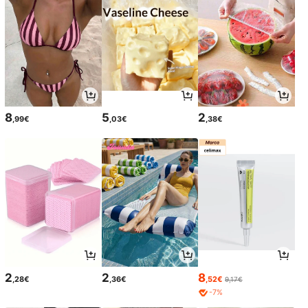
8
5
2
,99€
,03€
,38€
2
2
8
,28€
,36€
,52€
9,17€
-7%