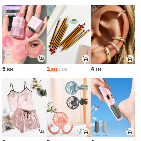
5
2
4
,93€
,85€
,31€
2,87€