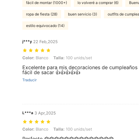
fácil de montar (1000+)
lo volveré a comprar (6)
Buena
ropa de fiesta (28)
buen servicio (3)
outfits de cumple
estilo equivocado (14)
j***y
22 Feb,2025
Color: Blanco, Talla: 100 unids/set
Color:
Blanco
Talla:
100 unids/set
Excelente para mis decoraciones de cumpleaños 
fácil de sacar 👍👍👍👍👍
Traducir
L***a
3 Apr,2025
Color: Blanco, Talla: 100 unids/set
Color:
Blanco
Talla:
100 unids/set
Perfecto 🎂🎂🎂🎂🎂🎂🎂🎂🎂🎂🎂🎂🎂🎂