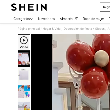
Rega
Use up 
Categorías
Novedades
Almacén UE
Ropa de mujer
Página principal
Hogar & Vida
Decoración de fiesta
Globos
A
/
/
/
/
Video