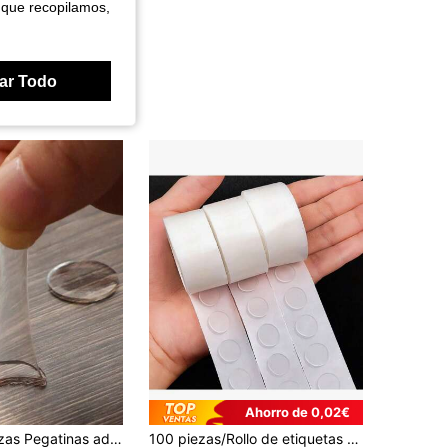
 que recopilamos,
ar Todo
Ahorro de 0,02€
100/1000 piezas Pegatinas adhesivas de globos de doble cara para decoración de bodas, transparentes, fácil de desprender, sin dejar rastro, 20 puntos de pegamento por hoja
100 piezas/Rollo de etiquetas adhesivas transparentes de doble cara para decoración de bodas y fiestas de cumpleaños, manualidades DIY, sin dejar rastro, de vuelta a la escuela