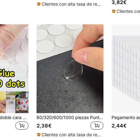
3,82€
Clientes con alta tasa de repetición
#1 Más vendid
(
Cinta adhesiva de doble cara súper fuerte y pegatinas de puntos de espuma para decoración de globos, puntos adhesivos removibles sin residuos, accesorios prácticos para fijar globos para decoración DIY de cumpleaños, boda, Halloween, Navidad y despedida de soltero
80/320/600/1000 piezas Puntos de pegamento para globos (20 puntos por hoja) Puntos adhesivos redondos transparentes de doble cara, removibles, fáciles de rasgar sin residuos, adecuados para fiesta, cumpleaños, decoración de boda, decoración de globos DIY
2,38€
2,44€
Clientes con alta tasa de repetición