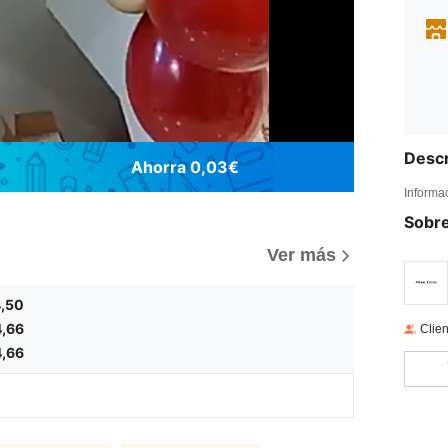
Descr
Ahorra 0,03€
Informa
Sobre
)
Ver más
,50
4,66
Clien
4,66