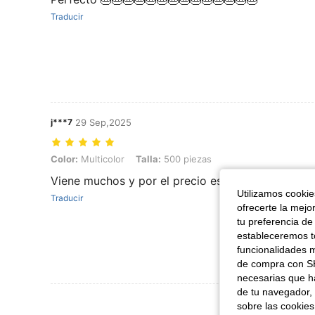
Traducir
j***7
29 Sep,2025
Color: Multicolor, Talla: 500 piezas
Color:
Multicolor
Talla:
500 piezas
Viene muchos y por el precio está genial!!!! Lo r
Utilizamos cookies
Traducir
ofrecerte la mejo
tu preferencia de
estableceremos to
funcionalidades m
de compra con SH
necesarias que h
de tu navegador, 
Ver Más Re
sobre las cookies