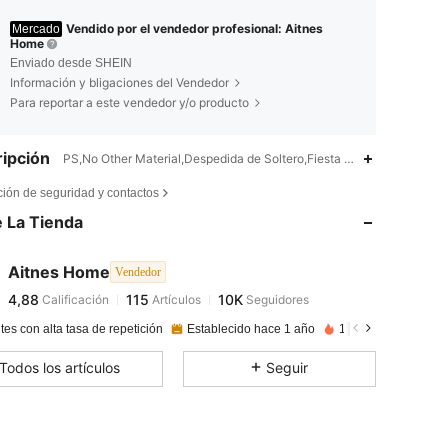
Vendido por el vendedor profesional: Aitnes
Mercado
Home
Enviado desde SHEIN
Información y bligaciones del Vendedor
Para reportar a este vendedor y/o producto
ipción
PS,No Other Material,Despedida de Soltero,Fiesta de Bodas,Fiesta de
4,88
115
10K
ción de seguridad y contactos
 La Tienda
4,88
115
10K
Aitnes Home
Vendedor
4,88
115
10K
Calificación
Artículos
Seguidores
a***8
pagado
Hace 1 día
tes con alta tasa de repetición
Establecido hace 1 año
190K Vendido reci
4,88
115
10K
Todos los artículos
Seguir
4,88
115
10K