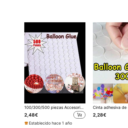
100/300/500 piezas Accesorios de decoración de globos Pegatinas súper adhesivas Puntos de pegamento de espuma de globo redondos de doble cara, Adecuado para DIY Cumpleaños Boda Fiesta, Día de la Madre, Día de San Valentín, Regreso a la Escuela, Navidad, Accesorios de decoración de fiesta de vacaciones
2,48€
2,28€
Establecido hace 1 año