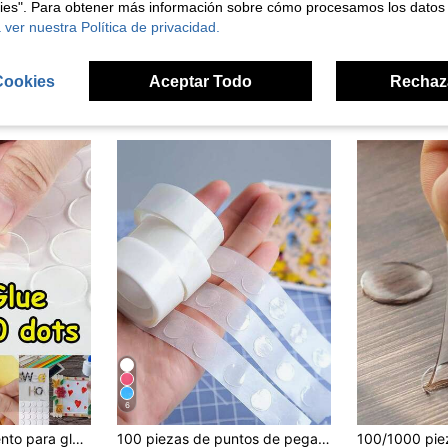
kies". Para obtener más información sobre cómo procesamos los datos
 ver nuestra Política de privacidad.
Cookies
Aceptar Todo
Rechaz
ron
6
en Fiesta de inauguración de la casa Accesorios pa
en Fiesta de cumpleaños Bomba De Globo
#2 Más vendidos
Puntos de pegamento para globos, adhesivo doble cara, accesorios de decoración DIY con pegamento para globos
100 piezas de puntos de pegamento para globos, regreso a la escuela, Día de San Valentín, decoraciones para fiestas
)
(1000+)