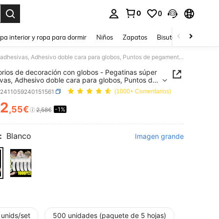
0
0
ar. Press Enter to select.
pa interior y ropa para dormir
Niños
Zapatos
Bisutería Y Accesorio
Accesorios de decoración con globos - Pegatinas súper adhesivas, Adhesivo doble cara para globos, Puntos de pegamento de espuma redondos para globos
rios de decoración con globos - Pegatinas súper
vas, Adhesivo doble cara para globos, Puntos de
ento de espuma redondos para globos
h2411059240151561
(1000+ Comentarios)
2
,55€
-1%
ICE AND AVAILABILITY
2,58€
:
Blanco
Imagen grande
 unids/set
500 unidades (paquete de 5 hojas)