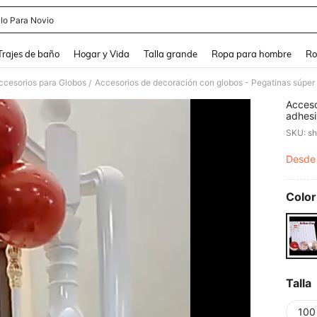
lo Para Novio
and down arrow keys to navigate search Búsqueda Reciente and Buscar y Encontr
Trajes de baño
Hogar y Vida
Talla grande
Ropa para hombre
Ro
ccesorios para Globos
/
Acceso
adhesi
pegam
SKU: s
Desde
PR
Color
Talla
100