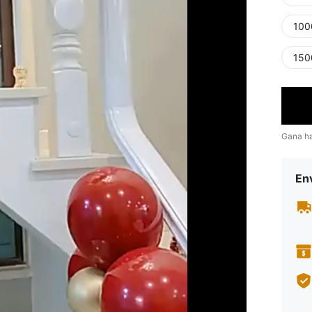
100
150
Gana h
Env