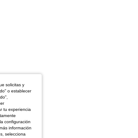
e solicitas y
odo" o establecer
do",
cer
r tu experiencia
ctamente
la configuración
 más información
es, selecciona