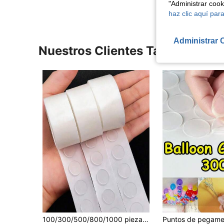
"Administrar coo
haz clic aquí para
Administrar 
Nuestros Clientes También Vie
en Fiesta de inauguración de la casa Accesorios pa
#1 Más vendidos
#2 Más vendidos
100/300/500/800/1000 piezas Puntos de pegamento transparentes para globos (100 piezas Puntos de pegamento redondos/Rollo), Cinta adhesiva doble cara removible, Adecuado para decoración de fiestas, bodas y eventos
(1000+)
(1000+