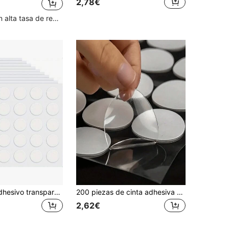
2,78€
en Fiesta de inauguración de la casa Globos Decora
os
1000+)
Clientes con alta tasa de repetición
Pegamento adhesivo transparente de doble cara, pegamento adhesivo removible, calcomanías adhesivas para colgar en la pared, manualidades, globos y carteles
200 piezas de cinta adhesiva acrílica de doble cara, cinta adhesiva de doble cara nano de alta viscosidad y resistencia, cinta mágica con forma redonda troquelada y engrosada, accesorios para globos de fiesta
2,62€