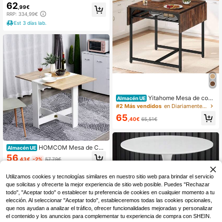
65x75cm. Envío gratuito en 24/48 h
62
,99€
oras
RRP: 334,99€
Est 3 días lab.
Yitahome Mesa de com
Almacén UE
edor plegable, extensible con comp
#2 Más vendidos
en Diariamente Mesas de comedor
artimento de almacenaje y 4 patas r
65
egulables, para 2-6 personas, 120 x
,40€
65,51€
78 x 75 cm
HOMCOM Mesa de Co
Almacén UE
medor Plegable Cocina Salón Mesa
56
,43€
-2%
57,79€
Auxiliar con 2 Alas Abatibles Ahorra
Espacio Diseño Moderno 103x76x
4-5 días hábiles
73,5cm Madera
Utilizamos cookies y tecnologías similares en nuestro sitio web para brindar el servicio
que solicitas y ofrecerte la mejor experiencia de sitio web posible. Puedes "Rechazar
todo", "Aceptar todo" o establecer tu preferencia de cookies en cualquier momento a tu
elección. Al seleccionar "Aceptar todo", estableceremos todas las cookies opcionales,
que nos ayudan a analizar el tráfico, ofrecer funcionalidades mejoradas y personalizar
el contenido y los anuncios para complementar tu experiencia de compra con SHEIN.