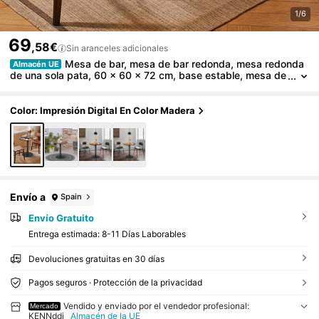
1/6
69
,58€
Sin aranceles adicionales
Mesa de bar, mesa de bar redonda, mesa redonda
Almacén UE
de una sola pata, 60 x 60 x 72 cm, base estable, mesa de
altura de mostrador, mesa de cóctel de bar, estructura de
metal, adecuada para bistró, restaurante, sala de estar, terraz
a, estilo moderno, fácil montaje, adecuada para espacios pequ
Color: Impresión Digital En Color Madera
eños
Envío a
Spain
Envío Gratuito
Entrega estimada:
8-11 Días Laborables
Devoluciones gratuitas en 30 días
Pagos seguros · Protección de la privacidad
Vendido y enviado por el vendedor profesional:
Mercado
KENNddi
Almacén de la UE