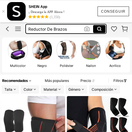
Coderas Mujer Epicondilitis
SHEIN App
×
CONSEGUIR
¡ Descarga la APP Ahora !
Codera Para Epicondilitis
(1,350)
Reductor De Brazos
Epicondilitis Codo
Codera Codo Tenista
Coderas Mujer Epicondilitis
Multicolor
Negro
Poliéster
Nailon
Acrílico
Recomendados
Más populares
Precio
Filtros
Talla
Color
Material
Género
Composición