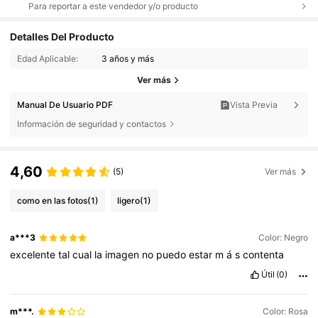
Para reportar a este vendedor y/o producto
Detalles Del Producto
Edad Aplicable:
3 años y más
Ver más
Manual De Usuario PDF
Vista Previa
Información de seguridad y contactos
4,60
(5)
Ver más
como en las fotos
(1)
ligero
(1)
a***3
Color: Negro
excelente
tal
cual
la
imagen
no
puedo
estar
m
á
s
contenta
Útil
(0)
m***.
Color: Rosa