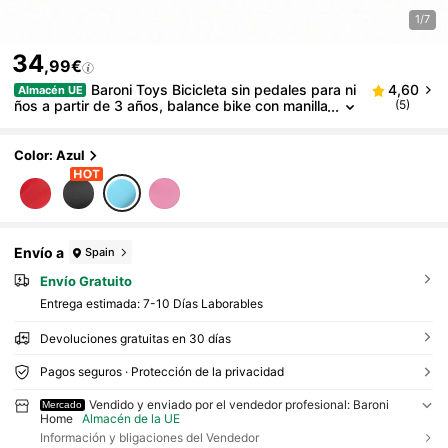
1/7
34
,99€
Baroni Toys Bicicleta sin pedales para ni
4,60
Almacén UE
ños a partir de 3 años, balance bike con manilla
(5)
r y sillín ajustables, ruedas antideslizantes con
dibujo, capacidad de carga 45 kg, ideal para el equ
ilibrio y la coordinación, rojo, negro, azul, rosa
Color: Azul
Envío a
Spain
Envío Gratuito
Entrega estimada:
7-10 Días Laborables
Devoluciones gratuitas en 30 días
Pagos seguros · Protección de la privacidad
Vendido y enviado por el vendedor profesional: Baroni
Mercado
Home
Almacén de la UE
Información y bligaciones del Vendedor