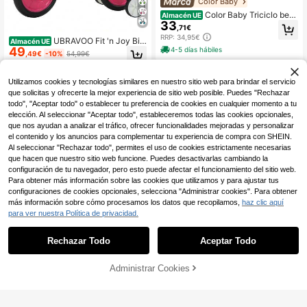
Color Baby
Color Baby Triciclo beb
Almacén UE
33
é 47x25x37 cm máx. 15 kg + 1 año,
,71€
4 ruedas antipinchazos, asiento erg
RRP: 34,95€
UBRAVOO Fit 'n Joy Bici
Almacén UE
onómico, estructura estable, diseño
49
4-5 días hábiles
cletas Infantiles, Bicicleta de Equilib
colorido, Spidey, bicicleta sin pedal
,49€
-10%
54,99€
rio 4 en 1 para Niños con Pedales y
es, practicar estabilidad ✅ Entrega
Estabilizadores, Bicicleta Triciclo p
24/48h a España (península)
4-7 días hábiles
ara Niños y Niñas de 2 a 5 Años
Utilizamos cookies y tecnologías similares en nuestro sitio web para brindar el servicio
que solicitas y ofrecerte la mejor experiencia de sitio web posible. Puedes "Rechazar
todo", "Aceptar todo" o establecer tu preferencia de cookies en cualquier momento a tu
elección. Al seleccionar "Aceptar todo", estableceremos todas las cookies opcionales,
que nos ayudan a analizar el tráfico, ofrecer funcionalidades mejoradas y personalizar
el contenido y los anuncios para complementar tu experiencia de compra con SHEIN.
Al seleccionar "Rechazar todo", permites el uso de cookies estrictamente necesarias
que hacen que nuestro sitio web funcione. Puedes desactivarlas cambiando la
configuración de tu navegador, pero esto puede afectar el funcionamiento del sitio web.
Para obtener más información sobre las cookies que utilizamos y para ajustar tus
configuraciones de cookies opcionales, selecciona "Administrar cookies". Para obtener
más información sobre cómo procesamos los datos que recopilamos,
haz clic aquí
para ver nuestra Política de privacidad.
UBRAVOO Bicicletas de
Almacén UE
49
equilibrio para niños
,49€
-10%
54,99€
Rechazar Todo
Aceptar Todo
Bicicleta con 3 modos:
Almacén UE
32
4-7 días hábiles
modo triciclo de empuje, modo trici
,18€
clo de pedaleo, modo bicicleta de e
Administrar Cookies
COMPRAR AHORA
AÑADIR A LA BOLSA
quilibrio, 60x42x49 cm