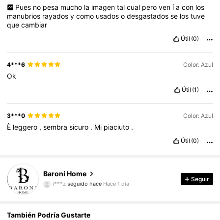
Pues
no
pesa
mucho
la
imagen
tal
cual
pero
ven
í
a
con
los
manubrios
rayados
y
como
usados
o
desgastados
se
los
tuve
que
cambiar
Útil
(0)
4***6
Color: Azul
Ok
Útil
(1)
3***0
Color: Azul
È
leggero
,
sembra
sicuro
.
Mi
piaciuto
.
Útil
(0)
62 Seguidores
4,55
Baroni Home
i***z
seguido hace
Hace 1 día
Seguir
62 Seguidores
4,55
62 Seguidores
4,55
También Podría Gustarte
62 Seguidores
4,55