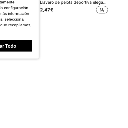
ctamente
BSKT 1/2/3/5 piezas Pelota de softball suave estándar de 10 pulgadas, prueba de aptitud física del campus, entrenamiento de competencia de lanzamiento de deportes escolares, participantes de deportes estudiantiles juveniles, superficie compuesta suave y resistente al desgaste, núcleo de relleno con amortiguación de alta elasticidad, forma de pelota redonda y uniforme, textura suave sin impacto duro, superficie resistente a la fricción del suelo y no se daña fácilmente, adecuada para la práctica de lanzamiento básica diaria y partidos competitivos formales
Llavero de pelota deportiva elegante con gancho fácil de colocar en llavero clásico de mini bate de béisbol de madera, ideal para atletas, acabado resistente a la decoloración, recuerdos de fiesta deportiva para decorar bolsas de deporte, lindo accesorio de béisbol para entrenamiento de verano, equipo deportivo, pelota de ejercicio
la configuración
2,47€
 más información
es, selecciona
 que recopilamos,
dedores
ar Todo