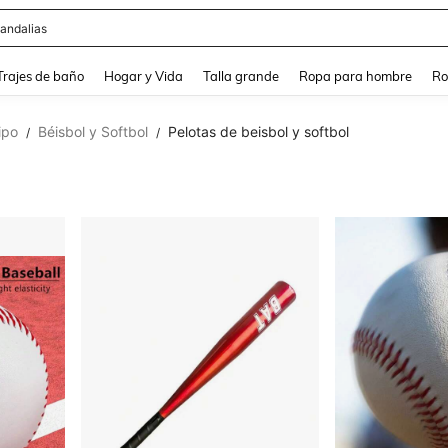
ops
and down arrow keys to navigate search Búsqueda Reciente and Buscar y Encontr
Trajes de baño
Hogar y Vida
Talla grande
Ropa para hombre
Ro
ipo
Béisbol y Softbol
Pelotas de beisbol y softbol
/
/