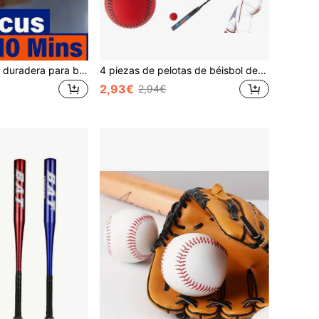
Pelota de béisbol duradera para bateo de impacto reducido, bolas de espuma esponjosa gruesa para entrenamiento juvenil, pelota de béisbol blanca sólida en blanco, perfecta para máquina de bateo interior y decoración de autógrafos, linda pelota de béisbol para entrenamiento de verano, equipo deportivo, pelota de ejercicio
4 piezas de pelotas de béisbol de espuma, pelotas de béisbol suaves, pelotas de entrenamiento de espuma para principiantes, pelotas de práctica de béisbol de 9 pulgadas, adecuadas para entrenamiento de lanzamiento, recepción y bateo
2,93€
2,94€