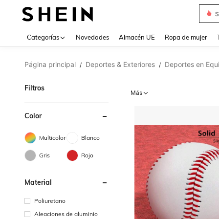
T
Use up 
Categorías
Novedades
Almacén UE
Ropa de mujer
Página principal
Deportes & Exteriores
Deportes en Equ
/
/
Filtros
Más
Color
Multicolor
Blanco
Gris
Rojo
Material
Poliuretano
Aleaciones de aluminio