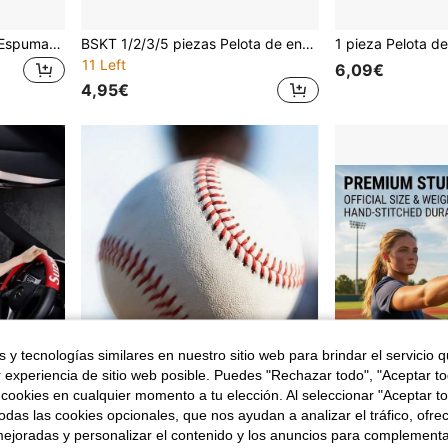
10 piezas Mini Pelotas de Espuma Deportivas - Béisbol Blanco de 6cm, Adecuadas para Juegos de Fiesta, Relajación, Decoración con Tema Deportivo
BSKT 1/2/3/5 piezas Pelota de entrenamiento suave de 10 pulgadas, práctica básica de atrapar y lanzar para una persona en el aula y el patio de recreo, para entusiastas de deportes amateur del campus, piel exterior suave y resistente al desgaste, relleno ligero y equilibrado, artesanía esférica sin costuras de una sola pieza, agarre cómodo con peso moderado, aterrizaje silencioso sin dañar el campo, portátil y práctico para entrenamiento de sentido de la pelota individual en fragmentos de tiempo después de clase
11 Left
6,09€
4,95€
 y tecnologías similares en nuestro sitio web para brindar el servicio qu
r experiencia de sitio web posible. Puedes "Rechazar todo", "Aceptar t
 cookies en cualquier momento a tu elección. Al seleccionar "Aceptar to
das las cookies opcionales, que nos ayudan a analizar el tráfico, ofre
ejoradas y personalizar el contenido y los anuncios para complementa