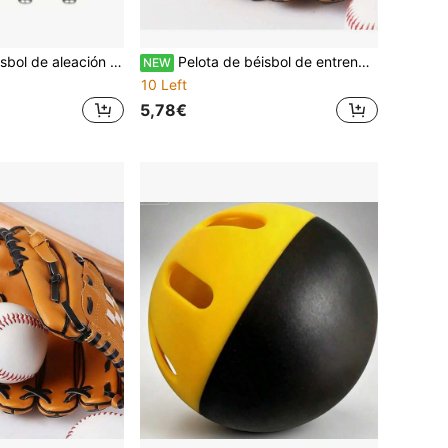
 sóftbol, bate de béisbol de alta dureza para deportes al aire libre, juegos y entrenamiento, adecuado para jóvenes y adultos, accesorios de béisbol, accesorios deportivos
Pelota de béisbol de entrenamiento de tamaño oficial, pelota de béisbol suave/dura sin marcas, adecuada para práctica de bateo y principiantes
NEW
10 Left
5,78€