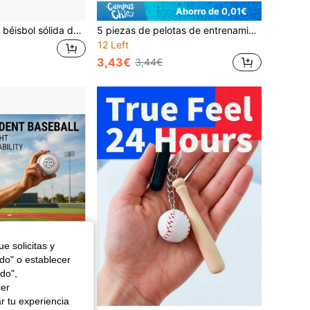
Ahorro de 0,01€
1 pieza Pelota de béisbol sólida de 9 pulgadas, para entrenamiento de lanzamiento de béisbol. Capa exterior hecha de material PU, capa interior hecha de material de goma de espuma
5 piezas de pelotas de entrenamiento de béisbol huecas, equipo de práctica deportiva para interiores/exteriores. Estas son pelotas Wiffle de dos colores (también conocidas como pelotas de práctica perforadas), un juego de 5 piezas, comúnmente utilizadas como pelotas de entrenamiento ligeras para la práctica de béisbol, sóftbol y golf.
12 Left
3,43€
3,44€
e solicitas y
odo" o establecer
do",
cer
r tu experiencia