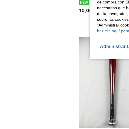
de compra con SH
Bate de béisbol de aleación de aluminio
NEW
necesarias que h
10,06€
de tu navegador, 
sobre las cookies
"Administrar coo
haz clic aquí para
Administrar 