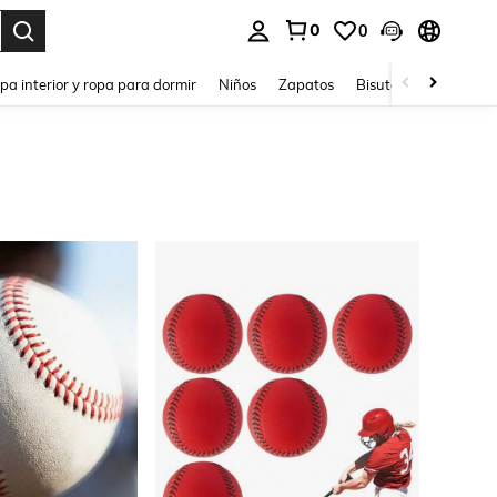
0
0
ar. Press Enter to select.
pa interior y ropa para dormir
Niños
Zapatos
Bisutería Y Accesorio