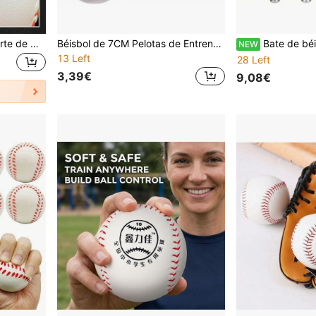
Llavero de pelota de deporte de moda con gancho de bate de béisbol de madera clásico mini, adecuado para atletas, acabado resistente a la decoloración, regalo para fiesta de deportes, puede decorar la bolsa de equipaje, colgante de pelota de práctica de béisbol lindo para fitness de verano y equipo deportivo
Béisbol de 7CM Pelotas de Entrenamiento de Béisbol y Softbol Hechas a Mano Pelotas de Béisbol Duras&Blandas Práctica al Aire Libre Juego de Equipo
Bate de béisbol de aleación de aluminio de 20 pulgadas, duradero, opción perfecta para entrenamiento al aire libre y
NEW
13 Left
28 Left
3,39€
9,08€