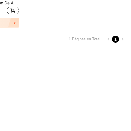
Bate De Béisbol De Aleación De Aluminio De 20 Pulgadas
1
1 Páginas en Total