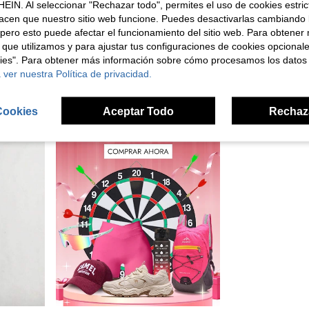
EIN. Al seleccionar "Rechazar todo", permites el uso de cookies estri
 de 21 pulgadas
Pelota de béisbol de espuma gruesa resistente y absorbente de impactos, pelota de béisbol blanca pura en blanco para entrenamiento juvenil, adecuada para máquinas de bateo interiores y decoración de firmas, pelota de béisbol linda, equipo deportivo de fitness de verano, pelota de práctica
acen que nuestro sitio web funcione. Puedes desactivarlas cambiando 
12 Left
2,66€
pero esto puede afectar el funcionamiento del sitio web. Para obtener
5,28€
 que utilizamos y para ajustar tus configuraciones de cookies opcional
Hay otros
1
vendedores
kies". Para obtener más información sobre cómo procesamos los datos
Hay otros
1
ven
 ver nuestra Política de privacidad.
Cookies
Aceptar Todo
Rechaz