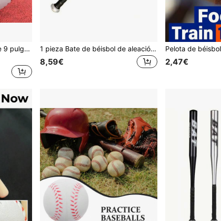
Pelota de béisbol sólida de 9 pulgadas para entrenamiento de lanzamiento de béisbol. La capa exterior está hecha de material de PU y la capa interior está hecha de material de goma espuma
1 pieza Bate de béisbol de aleación de aluminio de 20 pulgadas, Bate de béisbol duradero, Bate de béisbol de entrenamiento para todos los niveles de habilidad, Accesorio de entrenamiento de sóftbol, Bate de béisbol de alta dureza para entrenamiento al aire libre, eventos deportivos, entretenimiento en el hogar, juegos de pelota
8,59€
2,47€