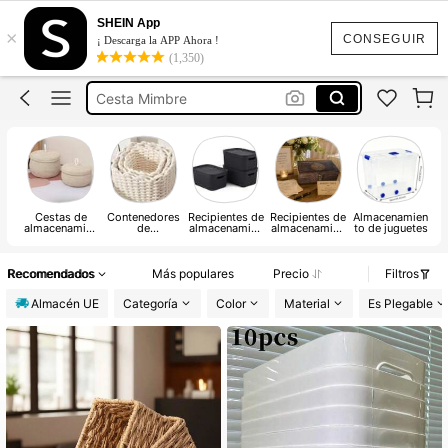
Cestas Mimbre
SHEIN App
×
Cesta Almacenamiento
CONSEGUIR
¡ Descarga la APP Ahora !
(1,350)
Cesta Mimbre
Caja Almacenamiento
Cajas De Almacenaje
Cestas Mimbre
Cestas de
Contenedores
Recipientes de
Recipientes de
Almacenamien
almacenamien
de
almacenamien
almacenamien
to de juguetes
to
almacenamien
to con tapas
to abiertos
to y
organizadores
Recomendados
Más populares
Precio
Filtros
Almacén UE
Categoría
Color
Material
Es Plegable