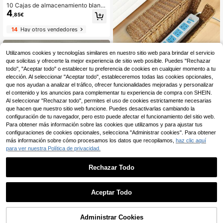
bles para papelería, ropa, juguetes,
10 Cajas de almacenamiento blanc
cosméticos, organizador de escritor
4
as, Cestas de almacenamiento apil
,85€
io, cesta de regalo ideal
ables blancas, Cajas organizadora
s, Pueden almacenar aperitivos de
14
Hay otros vendedores
escritorio, Cubos de almacenamient
o de plástico blanco apilables con a
sas, Utilizados para organizar el de
Utilizamos cookies y tecnologías similares en nuestro sitio web para brindar el servicio
sorden del escritorio, Adecuados pa
ra bebé, guardería, estantería, sala
que solicitas y ofrecerte la mejor experiencia de sitio web posible. Puedes "Rechazar
de juegos, dormitorio, oficina, armar
todo", "Aceptar todo" o establecer tu preferencia de cookies en cualquier momento a tu
io, hogar
elección. Al seleccionar "Aceptar todo", estableceremos todas las cookies opcionales,
que nos ayudan a analizar el tráfico, ofrecer funcionalidades mejoradas y personalizar
Caja de almacenamiento rectangul
el contenido y los anuncios para complementar tu experiencia de compra con SHEIN.
ar de regleta eléctrica de estilo rústi
6 Left
co de material de ratán
Al seleccionar "Rechazar todo", permites el uso de cookies estrictamente necesarias
14
,63€
14,68€
que hacen que nuestro sitio web funcione. Puedes desactivarlas cambiando la
configuración de tu navegador, pero esto puede afectar el funcionamiento del sitio web.
1
Hay otros vendedores
Para obtener más información sobre las cookies que utilizamos y para ajustar tus
configuraciones de cookies opcionales, selecciona "Administrar cookies". Para obtener
más información sobre cómo procesamos los datos que recopilamos,
haz clic aquí
para ver nuestra Política de privacidad.
Rechazar Todo
1
0
2/4 piezas Soporte para bolsas de b
Aceptar Todo
asura sin taladro, estante de almac
36 Left
enamiento ajustable para la cocina,
2
,48€
adecuado para bolsas de basura, e
nvoltura de película, paraguas, sop
Administrar Cookies
29
Hay otros vendedores