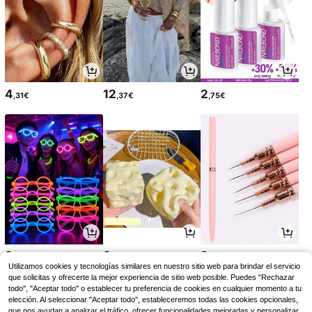
4
12
2
,31€
,37€
,75€
2
3
2
,45€
,84€
,88€
Utilizamos cookies y tecnologías similares en nuestro sitio web para brindar el servicio
que solicitas y ofrecerte la mejor experiencia de sitio web posible. Puedes "Rechazar
todo", "Aceptar todo" o establecer tu preferencia de cookies en cualquier momento a tu
elección. Al seleccionar "Aceptar todo", estableceremos todas las cookies opcionales,
que nos ayudan a analizar el tráfico, ofrecer funcionalidades mejoradas y personalizar