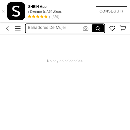
Vestido Verano Mujer
SHEIN App
×
Bikinis Mujer
CONSEGUIR
¡ Descarga la APP Ahora !
(1,350)
Bañadores De Mujer
Missguided
Vestido Mujer Verano
Vestido Verano Mujer
Bikinis Mujer
No hay coincidencias.