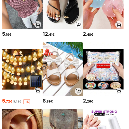
5
12
2
,19€
,41€
,48€
5
8
2
,72€
,89€
,26€
5,78€
-1%