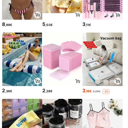
8
5
3
,99€
,03€
,11€
2
2
3
,36€
,28€
,16€
3,26€
-3%