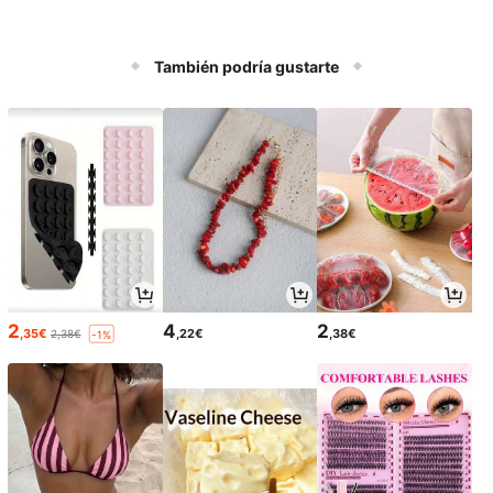
También podría gustarte
2
4
2
,35€
,22€
,38€
2,38€
-1%