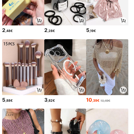
2
2
5
,48€
,28€
,19€
5
3
10
,88€
,82€
,39€
10,49€