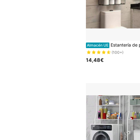
Estantería de pared de baño de 3 niveles con cestas de metal - Estantes flotantes de madera modernos, adecuados para almacenamiento sobre el inodoro, ahorro de espacio, diseño de varias capas, estante flo
Almacén UE
(100+)
14,48€