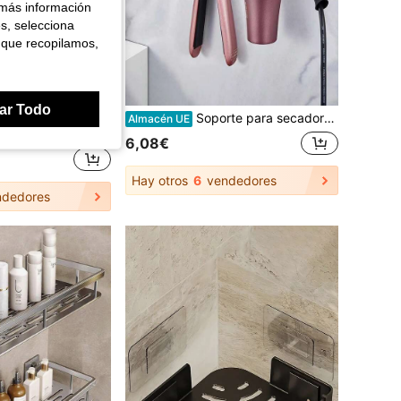
 más información
es, selecciona
 que recopilamos,
ar Todo
Estantería de almacenamiento rodante de plástico triangular de 3/4/5 niveles y estantería de ducha de pie, ahorra espacio, adecuada como regalo festivo para rincones, cocina, sala de estar, baño, balcón y entrada. Desmontable y móvil, almacena y organiza eficazmente champú, limpiador facial, mascarillas faciales, toallas, gel de baño, productos de belleza y artículos de primera necesidad.
Soporte para secador de pelo, estante de almacenamiento para secador de pelo montado en la pared sin perforación para baños, estante de almacenamiento para planchas eléctricas, estante de almacenamiento para rizadores de pelo para peluquerías en baños, soporte para tabla de planchar, accesorios de baño, decoración de habitaciones, accesorios de baño
Almacén UE
+)
6,08€
Hay otros
6
vendedores
dedores