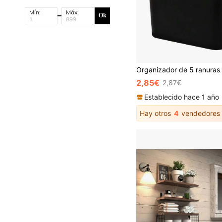
Mín:
Máx:
Ok
2,85€
2,87€
Establecido hace 1 año
Hay otros
4
vendedores