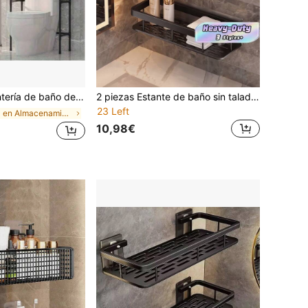
ería independiente para el inodoro sin necesidad de taladrar, ahorro de espacio, apta para el baño y la lavandería, negro/blanco
2 piezas Estante de baño sin taladro, estante de almacenamiento de artículos de tocador montado en la pared, estante de organización del lavabo del baño, estante de pared para accesorios del lavabo del baño
23 Left
en Almacenamiento en el baño
10,98€