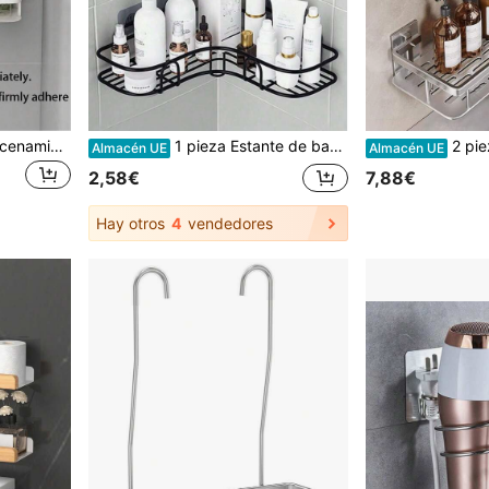
1 pieza Estantería de almacenamiento montada en la pared del baño sin taladro con ganchos, organizador de ducha montado en la pared, sin necesidad de taladro, capacidad de carga de 3kg, resistente a la oxidación y duradero, fácil instalación. La página del producto incluye video de instalación
1 pieza Estante de baño, organizador de ducha triangular, estante de almacenamiento para baño y cocina sin taladro, organizador de baño, soporte para utensilios de cocina, organizador de almacenamiento montado en la pared para el hogar
2 piezas de estantes de almacen
Almacén UE
Almacén UE
2,58€
7,88€
Hay otros
4
vendedores