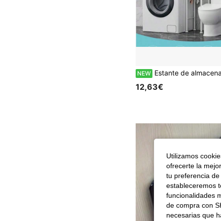
Estante de almacenamiento para baño, estante de almacenamiento para inodoro, estante de 
NEW
12,63€
Utilizamos cookies
ofrecerte la mejo
tu preferencia de
estableceremos to
funcionalidades m
de compra con SH
necesarias que h