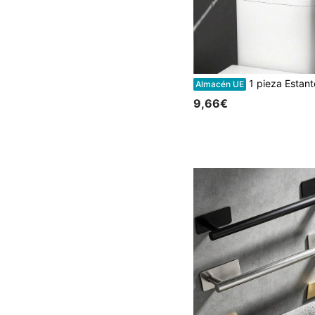
1 pieza Estantería de almacenamiento de baño de madera blanca/negra, organizador multifuncional para encimera de inodoro, estante de almacenamiento montado en la pared sin taladro, adecuad
Almacén UE
9,66€