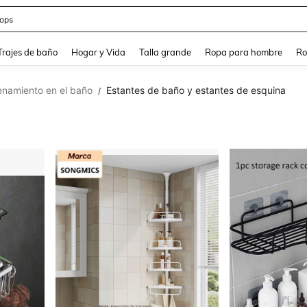
ops
and down arrow keys to navigate search Búsqueda Reciente and Buscar y Encontr
Trajes de baño
Hogar y Vida
Talla grande
Ropa para hombre
Ro
namiento en el baño
Estantes de baño y estantes de esquina
/