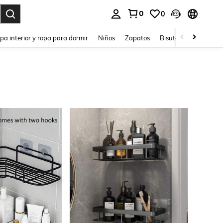
0
0
ar. Press Enter to select.
pa interior y ropa para dormir
Niños
Zapatos
Bisutería Y Accesorio