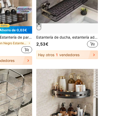
Ahorro de 0,03€
stantería de pared ahorradora de espacio, organizador colgante sin taladrar para baños y cocinas libres de desorden
Estantería de ducha, estantería adhesiva todo en uno con ganchos, sin necesidad de perforar, montada en la pared, resistente a la oxidación, almacenamiento premium, adecuada para baño, cocina, estantería de almacenamiento, accesorios de baño negros
en Negro Estantes y estanterías de almacenamiento
2,53€
Hay otros
1
vendedores
dedores