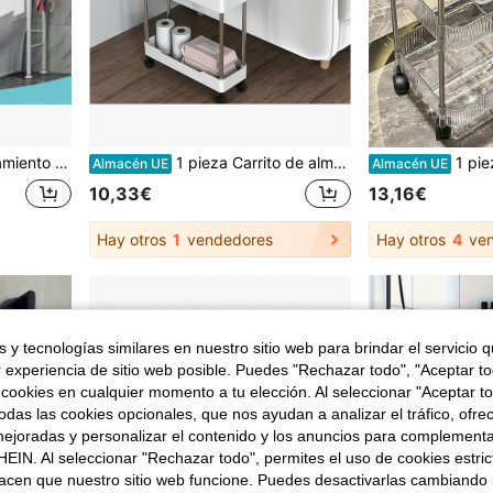
almacenamiento para lavabo de baño
1 pieza Carrito de almacenamiento ultra delgado con ruedas, estantería móvil de almacenamiento para baño, estantería de almacenamiento multiusos, estantería de almacenamiento para espacios estrechos de baño, accesorios de baño
1 pieza Carrito con ruedas de 2/3/4 niveles, Carrito de almacen
Almacén UE
Almacén UE
10,33€
13,16€
Hay otros
1
vendedores
Hay otros
4
ven
 y tecnologías similares en nuestro sitio web para brindar el servicio qu
r experiencia de sitio web posible. Puedes "Rechazar todo", "Aceptar t
 cookies en cualquier momento a tu elección. Al seleccionar "Aceptar to
das las cookies opcionales, que nos ayudan a analizar el tráfico, ofre
ejoradas y personalizar el contenido y los anuncios para complementa
EIN. Al seleccionar "Rechazar todo", permites el uso de cookies estri
acen que nuestro sitio web funcione. Puedes desactivarlas cambiando 