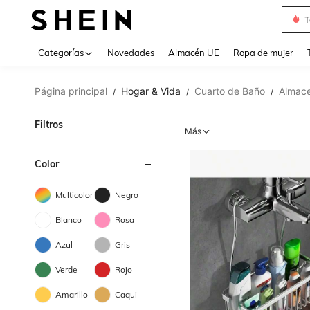
T
Use up 
Categorías
Novedades
Almacén UE
Ropa de mujer
Página principal
Hogar & Vida
Cuarto de Baño
Almace
/
/
/
Filtros
Más
Color
Multicolor
Negro
Blanco
Rosa
Azul
Gris
Verde
Rojo
Amarillo
Caqui