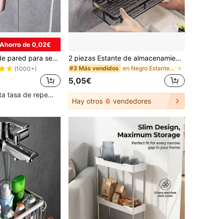
Ahorro de 0,02€
1 pieza Soporte de pared para secador de pelo con diseño espiral para baño, organizador doméstico con adhesivo sin clavos ni rastros, estante de almacenamiento para el cuidado del cabello
2 piezas Estante de almacenamiento de baño sin agujeros, estante adhesivo impermeable para el baño, estante para champú y gel de ducha, estante colgante multifuncional, estante de almacenamiento, estante de ducha (negro), estante de ducha
en Negro Estantes y estanterías de almacenamiento
#3 Más vendidos
(1000+)
5,05€
Clientes con alta tasa de repetición
Hay otros
6
vendedores