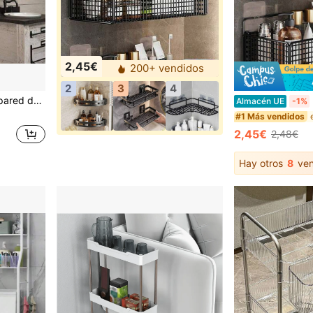
2,45€
200+ vendidos
2
3
4
tante de baño, almacenamiento de artículos de tocador, diseño minimalista, acabado suave, estante flotante
E
Almacén UE
-1%
#1 Más vendidos
2,45€
2,48€
Hay otros
8
ven