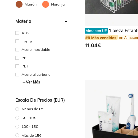
Marrón
Naranja
Material
#9 Más vendidos
(100+)
1 pieza Estantería de acero inoxidable para colgar en la pared del baño - Cesta de ducha ligera, puede sostener champú y artículos 
Almacén UE
#9 Más vendidos
#9 Más vendidos
ABS
(100+)
(100+)
Hierro
#9 Más vendidos
11,04€
(100+)
Acero Inoxidable
PP
PET
Acero al carbono
Ver Más
Escala De Precios (EUR)
Menos de 6€
6€ - 10€
10€ - 15€
Más de 15€