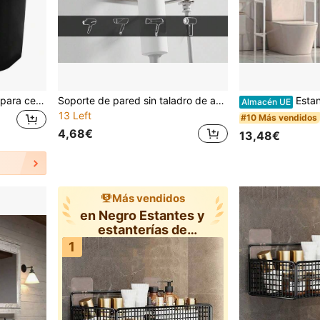
Organizador de 5 ranuras para cepillos de dientes de baño con divisor de bambú, soporte para cepillo de dientes eléctrico, organizador de almacenamiento de cepillos de dientes y pasta de dientes para encimera
Soporte de pared sin taladro de acero inoxidable para secador de pelo, estante de almacenamiento plateado que ahorra espacio para baño y salón
Estantería de baño de 3 niveles, estant
Almacén UE
13 Left
#10 Más vendidos
4,68€
13,48€
Más vendidos
en Negro Estantes y
estanterías de
almacenamiento
1