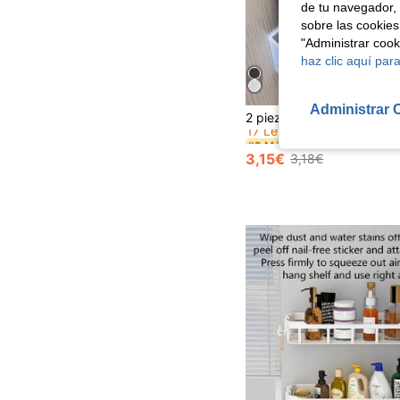
de tu navegador, 
sobre las cookies
"Administrar coo
haz clic aquí para
Administrar 
#2 Más vendidos
17 Left
#2 Más vendidos
#2 Más vendidos
17 Left
17 Left
3,15€
3,18€
#2 Más vendidos
17 Left