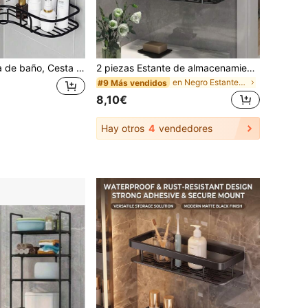
1 pieza Estantería de baño, Cesta de ducha, Estante de almacenamiento triangular para baño y cocina, sin necesidad de perforar
2 piezas Estante de almacenamiento para baño sin taladro, organizador montado en la pared para baño, tocador, baño, ahorro de espacio
en Negro Estantes y estanterías de almacenamiento
#9 Más vendidos
8,10€
Hay otros
4
vendedores