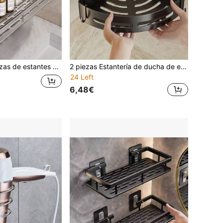
amiento para pared de baño, sin taladro, adecuados para baño, tocador, accesorios de cocina y baño
2 piezas Estantería de ducha de esquina, estante de almacenamiento de baño de material de PP reforzado, estante de ducha interior, estante de champú de pared de ducha, caja de almacenamiento de cocina y baño, canasta de ducha, estante triangular ahorrador de espacio - Estante de almacenamiento de champú, gel de baño y cosméticos resistente montado en la pared - Fácil instalación, diseño antideslizante, accesorios de baño, regalo del Día de la Madre
24 Left
6,48€