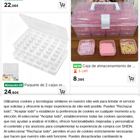
enamiento con tapa, juego de 13 ca
22
,08€
jas de almacenamiento de plástico t
ransparente con tapas con bisagra
s, adecuadas para organizar peque
ñas cuentas, tornillos y otros sumini
stros para manualidades.
Caja de almacenamiento de pl
NEW
ástico transparente de gran capaci
5 Left
dad con 32 compartimentos, perfec
8
ta para organizar joyas y accesorio
,38€
s, caja de embalaje de plástico tran
Paquete de 2 cajas orga
Almacén UE
sparente, caja para cuentas, caja d
nizadoras de plástico con 36 comp
24
e herramientas de hardware a prue
,80€
artimentos y divisores ajustables, e
ba de polvo, organizador de piezas
stuches de almacenamiento peque
4
Hay otros vendedores
y accesorios con tapa
Utilizamos cookies y tecnologías similares en nuestro sitio web para brindar el servicio
ños para cuentas, joyas, tornillos, a
que solicitas y ofrecerte la mejor experiencia de sitio web posible. Puedes "Rechazar
decuados para la sala de estar, el e
studio y proyectos de manualidade
todo", "Aceptar todo" o establecer tu preferencia de cookies en cualquier momento a tu
s
elección. Al seleccionar "Aceptar todo", estableceremos todas las cookies opcionales,
que nos ayudan a analizar el tráfico, ofrecer funcionalidades mejoradas y personalizar
el contenido y los anuncios para complementar tu experiencia de compra con SHEIN.
Al seleccionar "Rechazar todo", permites el uso de cookies estrictamente necesarias
que hacen que nuestro sitio web funcione. Puedes desactivarlas cambiando la