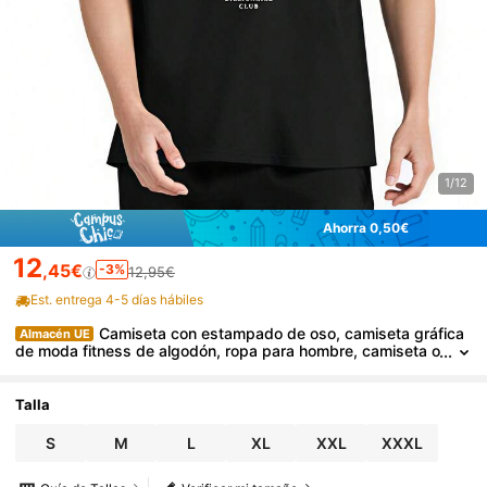
1/12
Ahorra 0,50€
12
,45€
-3%
12,95€
Est. entrega 4-5 días hábiles
Camiseta con estampado de oso, camiseta gráfica
Almacén UE
de moda fitness de algodón, ropa para hombre, camiseta o
versize unisex, camiseta divertida de estilo callejero
Talla
S
M
L
XL
XXL
XXXL