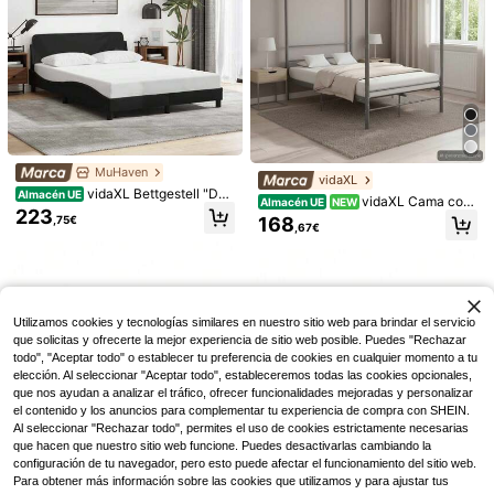
MuHaven
vidaXL
vidaXL Bettgestell "Dov
Almacén UE
vidaXL Cama con
Almacén UE
NEW
er" Schwarz 120x200 Cm Stoff
223
dosel, cama de metal, cama doble,
168
,75€
,67€
armazón de cama, base de cama, s
Colchón Viscoelástico d
Tocador de Maquillaje c
Almacén UE
Almacén UE
omier de láminas, muebles de dormi
e 20 cm con Firmeza Media, Transp
on Enchufes, Tocador con Espejo L
#1 Más vendidos
en Tela Muebles de dormitorio
#3 Más vendidos
en Habitación Tocadores y bancos de tocador
torio, cama de dormitorio, metal gri
irable, Ergonómico, Excelente Sopor
ED, Iluminación de 3 Colores, Brillo
74
156
s, 140x200cm
te y Alivio de Presión, Cómodo para
Ajustable, Mesa de Maquillaje con
,99€
,80€
Todas las Posturas, Ideal para Dorm
Superficie de Vidrio, RGB, 7 Cajone
4-5 días hábiles
Envío gratuito
4-7 días hábiles
itorio, Apartamentos y Habitación d
s, 4 Estantes, 5 Ganchos, Blanco
Utilizamos cookies y tecnologías similares en nuestro sitio web para brindar el servicio
e Invitados
que solicitas y ofrecerte la mejor experiencia de sitio web posible. Puedes "Rechazar
todo", "Aceptar todo" o establecer tu preferencia de cookies en cualquier momento a tu
elección. Al seleccionar "Aceptar todo", estableceremos todas las cookies opcionales,
que nos ayudan a analizar el tráfico, ofrecer funcionalidades mejoradas y personalizar
el contenido y los anuncios para complementar tu experiencia de compra con SHEIN.
Al seleccionar "Rechazar todo", permites el uso de cookies estrictamente necesarias
que hacen que nuestro sitio web funcione. Puedes desactivarlas cambiando la
configuración de tu navegador, pero esto puede afectar el funcionamiento del sitio web.
Para obtener más información sobre las cookies que utilizamos y para ajustar tus
(=WX000322AAK) Cam
Almacén UE