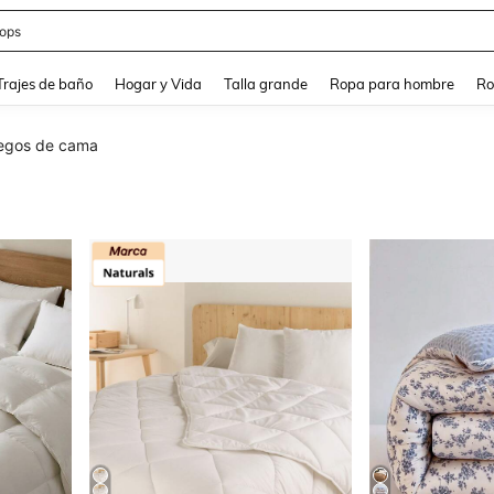
ops
and down arrow keys to navigate search Búsqueda Reciente and Buscar y Encontr
Trajes de baño
Hogar y Vida
Talla grande
Ropa para hombre
Ro
uegos de cama