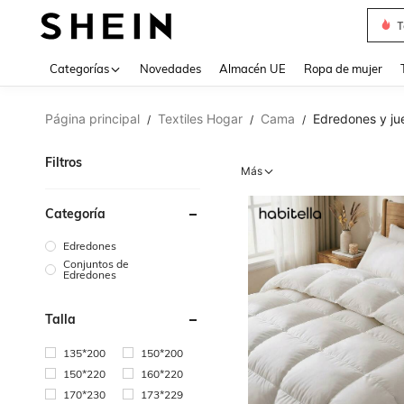
T
Use up 
Categorías
Novedades
Almacén UE
Ropa de mujer
Página principal
Textiles Hogar
Cama
Edredones y j
/
/
/
Filtros
Más
Categoría
Edredones
Conjuntos de
Edredones
Talla
135*200
150*200
150*220
160*220
170*230
173*229