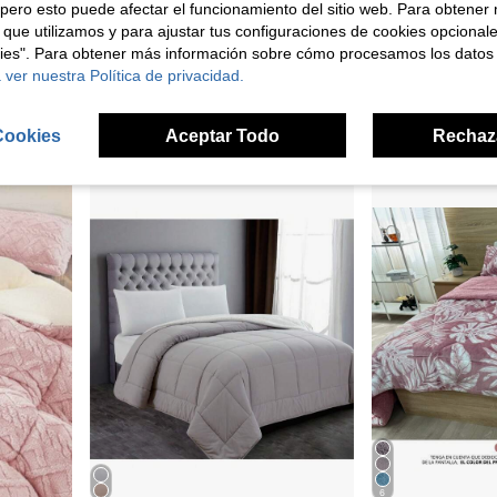
pero esto puede afectar el funcionamiento del sitio web. Para obtener
 que utilizamos y para ajustar tus configuraciones de cookies opcional
5
kies". Para obtener más información sobre cómo procesamos los datos
tretiempo,Colcha decorar tu dormitorio para Cama 135cm/ 150cm
Shoppe house - Edredón Nórdico Doble Cara Estampado, Relleno Nórdico, Edredón de Microfibra, Microfibra Suave, Antiácaro, Hipoalergénico, Transpirable, Moderno, Ligero (Sin Cojin)
MirthVilla
Almacén UE
 ver nuestra Política de privacidad.
37,95€
25,96€
Cookies
Aceptar Todo
Rechaz
tuito
Est 3 días lab.
6