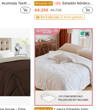
Acomoda Textil Edredón/Relleno Nórdico 350gr/m². Relleno Dermoprotector con Tratamiento Aloe Vera, Hipoalergénico y Transpirable con Tacto Plumón para Invierno.
Edredón Nórdico Borreguillo Reversible Ultra Suave Con Funda De Almohada de 50x70cm ,Estampado de Dibujos ,Tamaños Individual/Doble,Hipoalergénico y Lavable.
Almacén UE
-5%
44,25€
46,72€
Est 3 días lab.
Envío gratuito
vierno de 350gr/m2 reversible bicolor de fibra hueca virgen Tela exterior de Microfibra Tacto Algodón.
1 pieza Edredón todo estación cálido y esponjoso con bordado floral y lengüetas en las esquinas, alternativa al edredón de plumón con comodidad de nube para cualquier tamaño de cama
Almacén UE