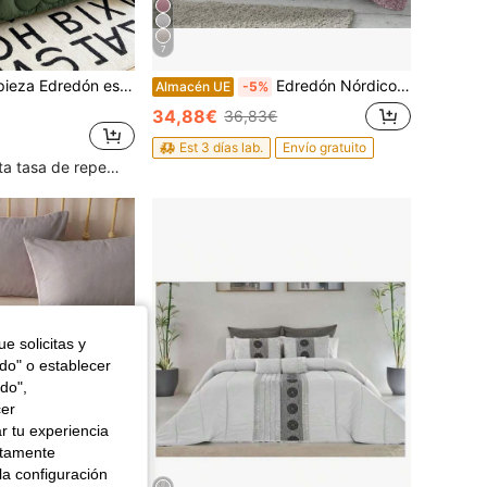
7
HONEYMOON 1 pieza Edredón esponjoso y cálido con patrón floral para todas las estaciones, acolchado alternativo de plumón cómodo como una nube, adecuado para todos los tamaños de cama - Individual, Doble, Queen, King, Certificado Oeko-Tex
Edredón Nórdico de Microfibra Alternativa al plumón,Edredón Relleno Nórdico 4 Estaciones Con Estampado Y Reversible .Variedad de Colores.
Almacén UE
-5%
34,88€
36,83€
Est 3 días lab.
Envío gratuito
Clientes con alta tasa de repetición
e solicitas y
odo" o establecer
do",
cer
r tu experiencia
ctamente
la configuración