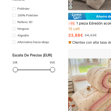
Poliéster
100% Poliéster
Ahorro d
#7 Más vendidos
Relleno 3D
1 pieza Edredón acolchado con diamantes, relleno de 260 g/m², manta suave y cálida para todas las estaciones, diseño mu
-1%
15 Left
Ninguno
#7 Más vendidos
#7 Más vendidos
15 Left
15 Left
33,88€
34,33€
Algodón
#7 Más vendidos
15 Left
Alternativa hacia abajo
Escala De Precios (EUR)
10
€
91
€