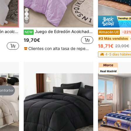
11
ropa de cama con estilo, suave, cálido y esponjoso para todas las estaciones
Juego de Edredón Acolchado Ondulado HONEYMOON de 2/3 piezas (Edredón Fino de Verano) (Juego de 2 piezas = 1 Edredón + 1 Funda de Almohada; Juego de 3 piezas = 1 Edredón + 2 Fundas de Almohada) - Tela 100% Poliéster con Costura en Cuadrícula, Ligero y Fresco, Suave y Transpirable, Ropa de Cama Alternativa al Plumón, Fundas de Almohada sin Relleno, Lavable a Máquina, Súper Cómodo para el Verano, Adecuado para Personas Sudorosas para Mantenerse Frescas - Tamaños T F Q K Adecuados para el Hogar y Dormitorios Escolares, Esencial para la Vuelta a la Escuela, Certificado Oeko-Tex, Púrpura Lila
NEW
Almacén UE
-22
#3 Más vendidos
19,70€
18,71€
23,99€
Clientes con alta tasa de repetición
4-5 días hábile