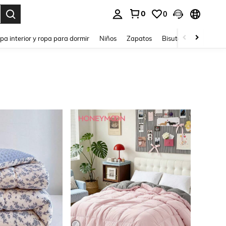
0
0
ar. Press Enter to select.
pa interior y ropa para dormir
Niños
Zapatos
Bisutería Y Accesorio