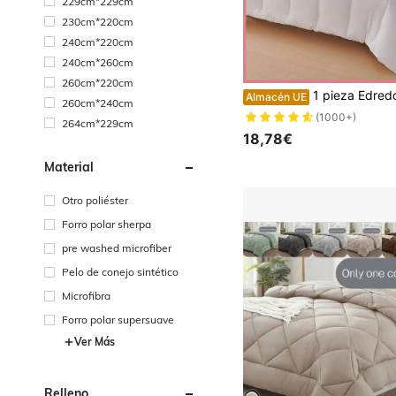
229cm*229cm
230cm*220cm
240cm*220cm
240cm*260cm
260cm*220cm
1 pieza Edredón acolchado grueso de tela de poliéster para todos los tamaños | Decoración de dormitorio de unicolor elegante | Acento de 
Almacén UE
260cm*240cm
(1000+)
264cm*229cm
18,78€
Material
Otro poliéster
Forro polar sherpa
pre washed microfiber
Pelo de conejo sintético
Microfibra
Forro polar supersuave
Ver Más
Relleno