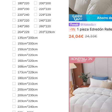
180*220
200*200
200*230
220*220
220*240
229*229
Ahorro d
230*220
240*220
Habitella
240*260
260*220
1 pieza Edredón Relleno - Edredones Acolchados, Edredón para Todas las Estaciones, Edredón de Relleno Alter
-1%
264*229
203*229cm
24,04€
24,33€
135cm*200cm
150cm*200cm
150cm*210cm
150cm*220cm
160cm*220cm
168cm*229cm
173cm*229cm
180cm*220cm
190cm*210cm
200cm*200cm
200cm*230cm
203cm*229cm
220cm*240cm