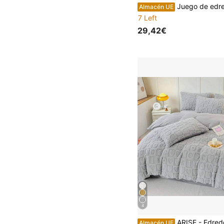
Juego de edredón reversible doble con 2 fundas de almohada –
Almacén UE
7 Left
29,42€
4
ARISE - Edredón Borreguillo Suave y Cálido con Fundas de Almohada, 180x260 / 240x260 cm, Varias Colores
Almacén UE