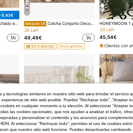
4
5
e 0,43€
en Poliéster Edredones y juegos de cama
io, habitación de invitados, temporada de regreso a la escuela; útiles escolares, ropa de cama para dormitorio
Colcha Conjunto Decorativo con 2 Almohadas, 250 x 260 cms + 2 cojines a juego con relleno para entretiempo,Edredones Colcha decorar tu dormitorio para Cama 135cm/ 150cm fabricados en Portugal.
Almacén UE
33 Left
29 Left
en Poliéster Edredones y juegos de cama
en Poliéster Edredones y juegos de cama
45,54€
49,49€
en Poliéster Edredones y juegos de cama
Est 3 días lab.
Envío gratuito
 y tecnologías similares en nuestro sitio web para brindar el servicio qu
r experiencia de sitio web posible. Puedes "Rechazar todo", "Aceptar t
 cookies en cualquier momento a tu elección. Al seleccionar "Aceptar to
das las cookies opcionales, que nos ayudan a analizar el tráfico, ofre
ejoradas y personalizar el contenido y los anuncios para complementa
EIN. Al seleccionar "Rechazar todo", permites el uso de cookies estri
acen que nuestro sitio web funcione. Puedes desactivarlas cambiando 