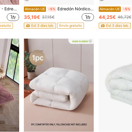
0x260 (1 funda) / 240x260 (2 fundas), 100% Poliéster, Ideal para Invierno
Edredón Nórdico Borrego Invierno | Reversible Doble Cara Ultra Cálido | Ideal para Frío Extremo | Suavidad Premium y Confort Térmico .Para Cama individual y Matrimonios.
Almacén UE
-5%
Almacén UE
-5%
35,19€
44,25€
37,15€
46,72€
ratuito
Est 3 días lab.
Envío gratuito
Est 3 días lab.