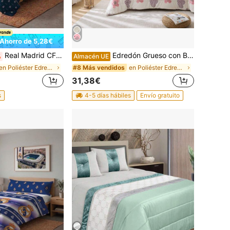
Ahorro de 5,28€
Real Madrid CF - Funda Nórdica 2 Piezas 100% Microfibra Oficial Real Madrid CF 2026 Modelo 2 Azul Blanco– Funda nórdica + funda almohada (No incluye bajera)
Edredón Grueso con Borrego Reversible 600 g/m² – Franela + Sherpa – Cálido, Suave y Envolvente – 3 Tamaños con Fundas de Almohada – Ideal Invierno – 4 Diseños – Relleno Microfibra Esponjosa
%
Almacén UE
en Poliéster Edredones y juegos de cama
en Poliéster Edredones y juegos de cama
#8 Más vendidos
31,38€
s
4-5 días hábiles
Envío gratuito