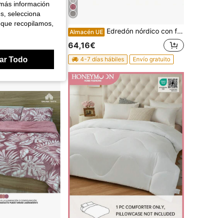
 más información
es, selecciona
 que recopilamos,
Edredón nórdico con funda de almohada de plumón de microfibra. Edredón estampado para todo el año. Reversible. Disponible en varios colores. Edredón nórdico con relleno. Disponible en varios tamaños.
Almacén UE
1 pieza Edredón reversible de color rosa claro con puntadas grises, acolchado en cuadrícula, cálido y suave esponjoso, adecuado para invierno, relleno alternativo de plumas, lavable a máquina, certificado Oeko-Tex
64,16€
ar Todo
4-7 días hábiles
Envío gratuito