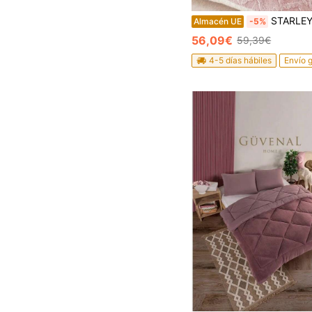
STARLEY - Edredón Borreguillo Suave y Cálido con Fundas de Almohada, Varias Colores, Tamaños 18
Almacén UE
-5%
56,09€
59,39€
4-5 días hábiles
Envío g