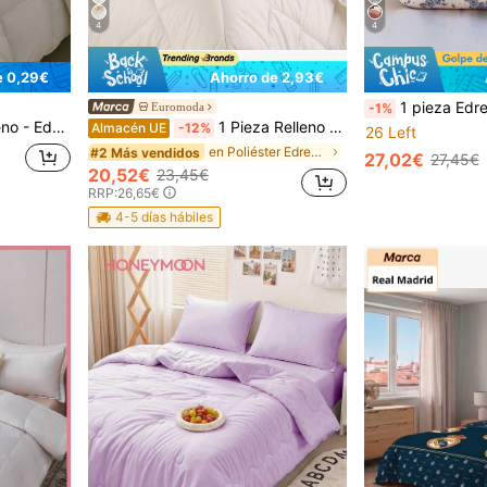
4
4
e 0,29€
Ahorro de 2,93€
1 pieza Edredón acolchado estampado con flores pequeñas de plantas y dibujos animados lindos, Versión A: tela de punto, Versión B: terciopelo de felpa de frijol, cómodo para todas
Euromoda
-1%
nativo al Plumón, Santuario del Hogar
1 Pieza Relleno Nórdico Blanco de Microfibra Tacto Pluma, Edredón Acolchado Antialérgico y Transpirable, Cuatro Gramajes Disponibles de 120/300/400/250+120g, Camas de 90/105/135/150/180 cm - Naturals, Fabricado en España
Almacén UE
-12%
26 Left
en Poliéster Edredones y juegos de cama
#2 Más vendidos
27,02€
27,45€
20,52€
23,45€
RRP:
26,65€
4-5 días hábiles