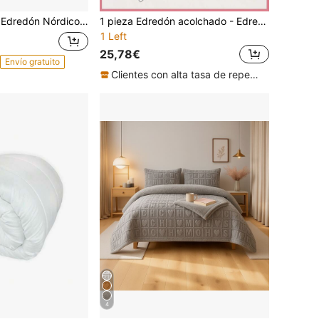
Edredón Nórdico Borrego - Ideal para Invierno y Otoño , Extra Caliente , Hipoalergénico , Confort Extremo , Calidad Premium. Lavable.Para Cama Idividual y Matrimonios.
1 pieza Edredón acolchado - Edredón acolchado para todas las estaciones, relleno de edredón alternativo de plumón. Certificado Oeko-Tex
1 Left
25,78€
Envío gratuito
Clientes con alta tasa de repetición
4