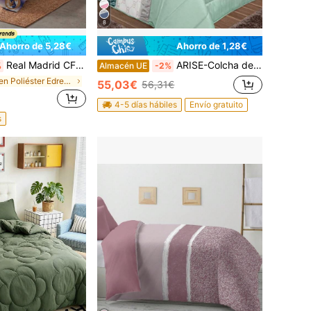
8
Ahorro de 5,28€
Ahorro de 1,28€
Real Madrid CF - Funda Nórdica 2 Piezas 100% Microfibra Oficial Real Madrid CF 2026 Modelo 2 Azul Blanco– Funda nórdica + funda almohada (No incluye bajera)
ARISE-Colcha decorativa ELMA, con cojines relleno incluido,edredones cama edredon bouti calidad superior,Cómodo y duradero vale para Cama135/150cm Tamaño 250x260cm
%
Almacén UE
-2%
en Poliéster Edredones y juegos de cama
55,03€
56,31€
4-5 días hábiles
Envío gratuito
s