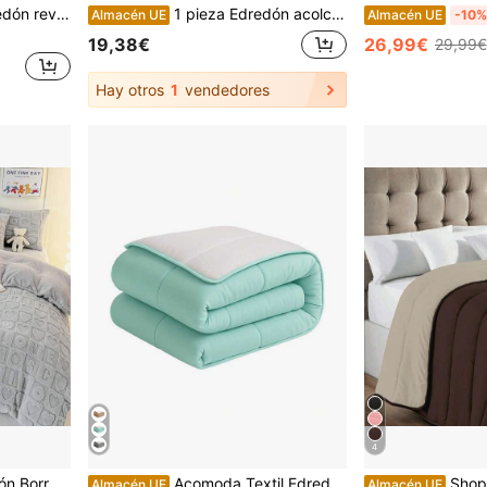
 Algodón y Wellsoft – 195 x 215 cm
1 pieza Edredón acolchado - Edredón para todas las estaciones, manta alternativa de plumón
Almacén UE
Almacén UE
-10%
19,38€
26,99€
29,99€
Hay otros
1
vendedores
4
, 100% Poliéster, Ideal para Invierno y Dormitorio
Acomoda Textil Edredón Nórdico Reversible. Relleno Nórdico Microfibra 350 gr/m². Edredón Bicolor Cálido y Ligero de Invierno.
Shoppe house - Edredón nórdico In
Almacén UE
Almacén UE