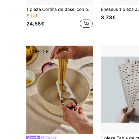
1 pieza Cortina de dosel con borlas y volantes, estilo princesa para dormitorio del hogar, cortina opaca a prueba de polvo y mosquitos
6 Left
3,73€
24,58€
Cirelle