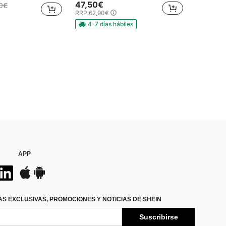
47,50€
0€
RRP:
62,90€
4-7 días hábiles
APP
S EXCLUSIVAS, PROMOCIONES Y NOTICIAS DE SHEIN
Suscribirse