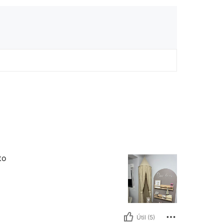
to
Útil (5)