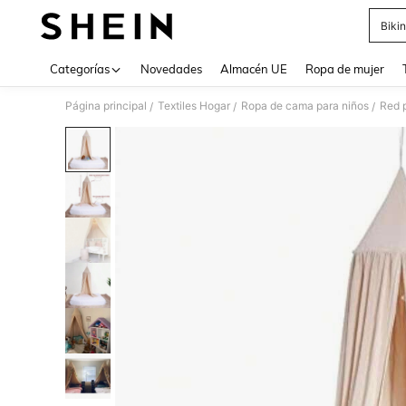
Bikin
Use up 
Categorías
Novedades
Almacén UE
Ropa de mujer
Página principal
Textiles Hogar
Ropa de cama para niños
Red 
/
/
/