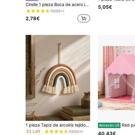
Cirelle 1 pieza Boca de acero inoxidable para medir fideos, herramienta de medición de fideos de cocina de plata, herramienta de medición de fideos, ventaja cuantitativa
5,05€
(1000+)
2,78€
1 pieza Tapiz de arcoíris tejido a mano, decoración de pared de macramé estilo bohemio para sala de estar, dormitorio, tapiz de pared tejido multicolor, decoración del hogar estilo bohemio (iluminación no incluida), decoración del hogar, decoración de habitación, regalo de decoración de pared, regalo de cumpleaños o graduación
Red para
Almacén UE
33 Left
(1000+)
40,43€