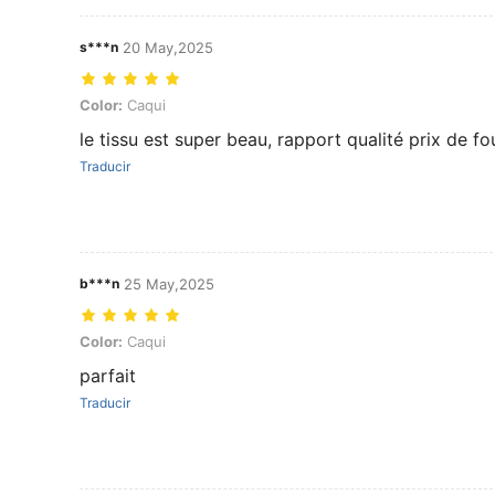
s***n
20 May,2025
Color: Caqui
Color:
Caqui
le tissu est super beau, rapport qualité prix de fo
Traducir
b***n
25 May,2025
Color: Caqui
Color:
Caqui
parfait
Traducir