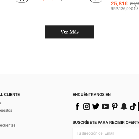
25,81€
26,1
RRP:
126,99€
Ver Más
AL CLIENTE
ENCUÉNTRANOS EN
s
puestos
SUSCRÍBETE PARA RECIBIR OFERTA
recuentes