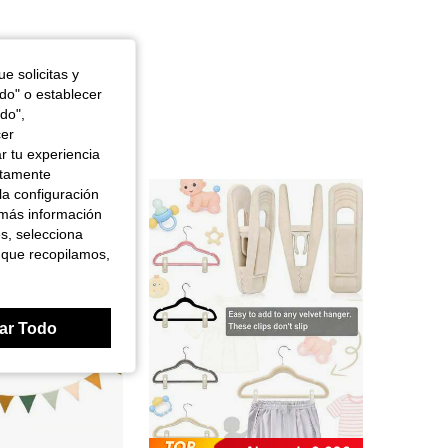
e solicitas y
odo" o establecer
do",
cer
r tu experiencia
ctamente
la configuración
 más información
es, selecciona
 que recopilamos,
ar Todo