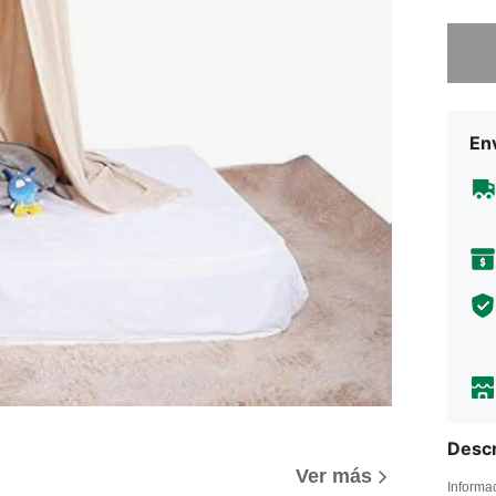
Lo sent
Env
Descr
Ver más
Informa