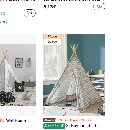
8,13€
91€
biles
Well Home Tipi infantil gris ideal para que tus hijos jueguen y desarrollen su imaginación. Medidas 120x120x160. Envío gratis en 24/48h
SoBuy Flagship Store
1%
SoBuy Tienda de campaña Infantil Cabañas para NiñosTienda Tipi Tienda de campaña Interior para niños 112cm x 158cm x 112cm OSS03 ES Tipi Infantil Tienda Campaña Infantil Tienda de Campaña Infantil Tienda Tipi para Niños Tienda de Juegos para Niños Con Tapete Y Ventana Tienda Tipi para Niños (Interior Y Exterior) Casa de Juegos para Niños Pequeños Y Niños Pequeños Tipi para Niños Tienda Tipi Muebles de Infantil Gris estilo nórdico, estilo sencillo Madera 112x112x158 cm
Almacén UE