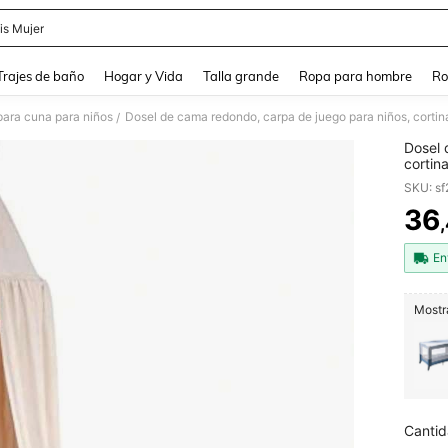
is Mujer
and down arrow keys to navigate search Búsqueda Reciente and Buscar y Encontr
Trajes de baño
Hogar y Vida
Talla grande
Ropa para hombre
Ro
para cuna para niños
/
Dosel 
cortin
lectur
SKU: s
San Va
36
PR
En
Mostra
Cantid