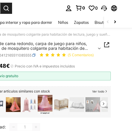
0
0
ar. Press Enter to select.
pa interior y ropa para dormir
Niños
Zapatos
Bisutería Y Accesorio
Dosel de cama redondo, carpa de juego para niños, cortina de mosquitero colgante para habitación de lectura, juego y sueño, decoración, color caqui, amor, San Valentín
de cama redondo, carpa de juego para niños,
a de mosquitero colgante para habitación de
a, juego y sueño, decoración, color caqui, amor,
f2412165511085555
(5 Comentarios)
lentín
,48€
ICE AND AVAILABILITY
Precio con IVA e impuestos incluidos
vío gratuito
r artículos similares con stock
Ver todo
ad: