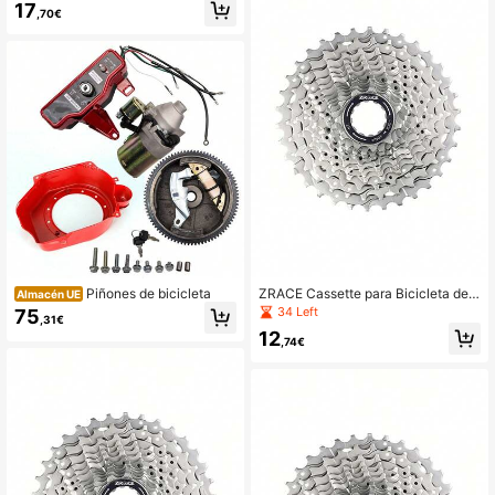
17
Bicicleta Compatible Con / DEORE /
,70€
SLX / XT
Piñones de bicicleta
ZRACE Cassette para Bicicleta de
Almacén UE
Carretera 8/9 Velocidades 11-25T 2
34 Left
75
,31€
8T 32T 34T 36T Piñón 8-9S
12
,74€