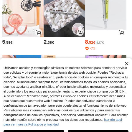
5
2
8
,58€
,38€
,52€
9,17€
-7%
Utilizamos cookies y tecnologías similares en nuestro sitio web para brindar el servicio
que solicitas y ofrecerte la mejor experiencia de sitio web posible. Puedes "Rechazar
todo", "Aceptar todo" o establecer tu preferencia de cookies en cualquier momento a tu
elección. Al seleccionar "Aceptar todo", estableceremos todas las cookies opcionales,
que nos ayudan a analizar el tráfico, ofrecer funcionalidades mejoradas y personalizar
el contenido y los anuncios para complementar tu experiencia de compra con SHEIN.
Al seleccionar "Rechazar todo", permites el uso de cookies estrictamente necesarias
que hacen que nuestro sitio web funcione. Puedes desactivarlas cambiando la
configuración de tu navegador, pero esto puede afectar el funcionamiento del sitio web.
Para obtener más información sobre las cookies que utilizamos y para ajustar tus
4
4
5
configuraciones de cookies opcionales, selecciona "Administrar cookies". Para obtener
,87€
,30€
,93€
más información sobre cómo procesamos los datos que recopilamos,
haz clic aquí
para ver nuestra Política de privacidad.
1
0