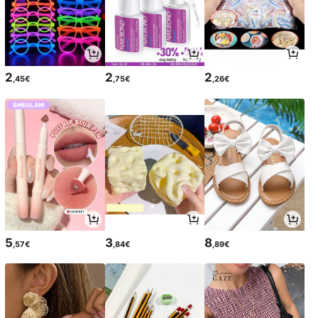
2
2
2
,45€
,75€
,26€
5
3
8
,57€
,84€
,89€