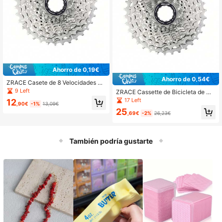
Ahorro de 0,19€
Ahorro de 0,54€
ZRACE Casete de 8 Velocidades pa
ra Bicicleta de Carretera 11-25T 28
9 Left
ZRACE Cassette de Bicicleta de Ca
T 32T Piñón de Bicicleta
rretera 11-12 Velocidades 11-25T 2
17 Left
12
,90€
-1%
13,09€
8T 30T 32T 34T 36T 11-12S, Com
25
patible con Ultegra 105
,69€
-2%
26,23€
También podría gustarte