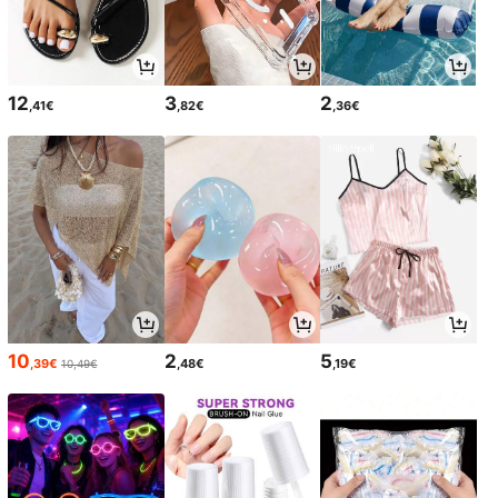
12
3
2
,41€
,82€
,36€
10
2
5
,39€
,48€
,19€
10,49€