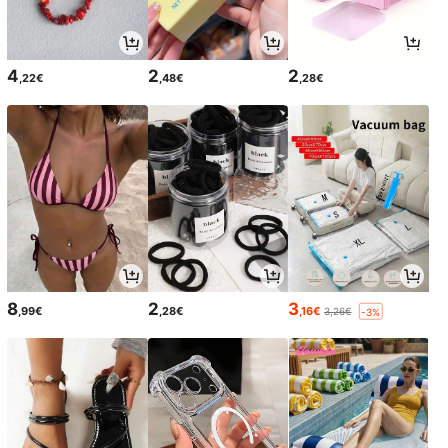
4
2
2
,22€
,48€
,28€
8
2
3
,99€
,28€
,16€
3,26€
-3%