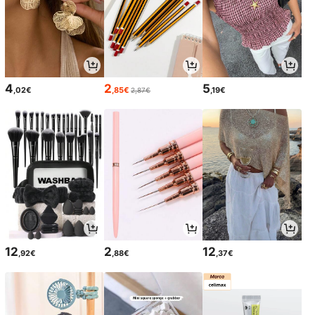
4
2
5
,02€
,85€
,19€
2,87€
12
2
12
,92€
,88€
,37€