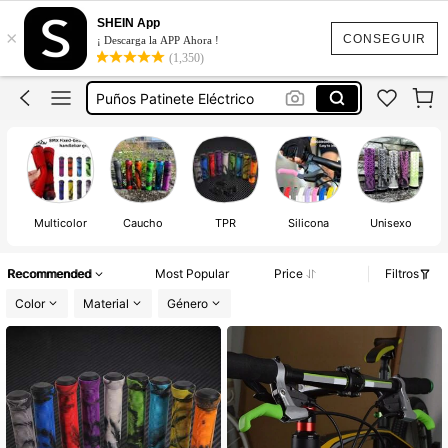
Puños De Bicicleta
SHEIN App
×
Accesorios Bicicleta
CONSEGUIR
¡ Descarga la APP Ahora !
(1,350)
Puños Patinete Eléctrico
Puños De Patin Electrico
Bicicletas Accesorios
Puños De Bicicleta
Multicolor
Caucho
TPR
Silicona
Unisexo
Recommended
Most Popular
Price
Filtros
Color
Material
Género