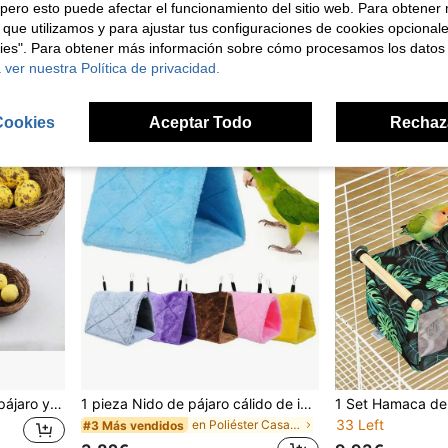
pero esto puede afectar el funcionamiento del sitio web. Para obtener
33 Left
6,19€
 que utilizamos y para ajustar tus configuraciones de cookies opcional
5,52€
kies". Para obtener más información sobre cómo procesamos los datos
 ver nuestra Política de privacidad.
Cookies
Aceptar Todo
Rechaz
Juego realista de nido de pájaro y huevos, nido de pájaro, nido de pájaro pequeño, huevos de Pascua, suministros de Pascua, accesorios decorativos suaves, huevos de codorniz, huevos de pájaro, huevos de espuma de colores, decoración de corona de DIY con huevos de paloma manchados, huevos de paloma realistas, nido de pájaro tejido a mano para decoración de jardín, decoración de paisaje en miniatura con nido de pájaro, decoración de patio exterior con casa de pájaros
1 pieza Nido de pájaro cálido de invierno, hamaca para casa de loro, jaula para pájaros, casa de escondite de peluche para pájaros, adecuada para hámsters, loros, cacatúas, periquitos, inseparables, ninfas
33 Left
en Poliéster Casas y nidos para pájaros
#3 Más vendidos