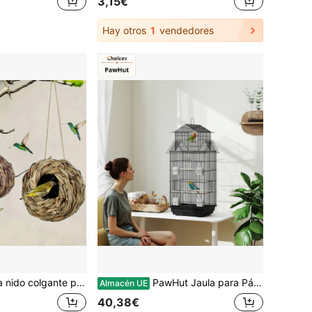
3,15€
Hay otros
1
vendedores
a mano, Refugio esférico para pájaros para exteriores, Adecuado para jardín, patio, césped
PawHut Jaula para Pájaros de Acero Pajarera con Comederos Perchas Columpio y Bandeja Extraíble Jaula Grande para Loros Canario Periquito 50,5x41x104 cm Negro
Almacén UE
40,38€