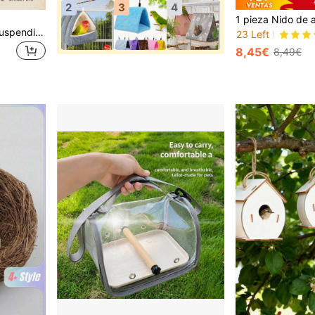
2
3
4
PETSIN 1 Nido de colibrí suspendido, casa de pájaros tejida a mano, refugio de pájaros esférico para exteriores, adecuado para jardines, terrazas, céspedes
23 Left
8,45€
8,49€