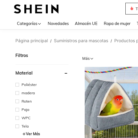
T
Use up 
Categorías
Novedades
Almacén UE
Ropa de mujer
Página principal
Suministros para mascotas
Productos p
/
/
Filtros
Más
Material
Poliéster
madera
Roten
Paja
WPC
Tela
Ver Más