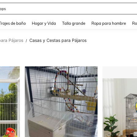
ops
and down arrow keys to navigate search Búsqueda Reciente and Buscar y Encontr
Trajes de baño
Hogar y Vida
Talla grande
Ropa para hombre
Ro
ara Pájaros
Casas y Cestas para Pájaros
/