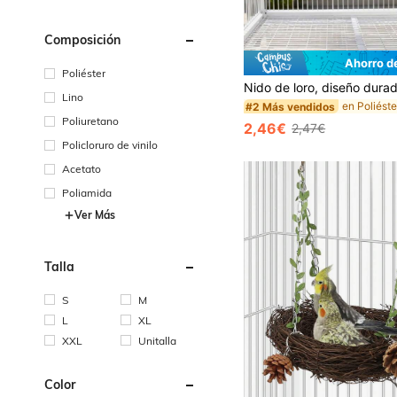
Composición
Ahorro d
Poliéster
Lino
#2 Más vendidos
Poliuretano
2,46€
2,47€
Policloruro de vinilo
Acetato
Poliamida
Ver Más
Talla
S
M
L
XL
XXL
Unitalla
Color