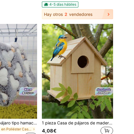
4-5 días hábiles
Hay otros
2
vendedores
1 pieza Nido de pájaro tipo hamaca de triángulo suave, cálido y acolchado con diseño de corazón, apto para cacatúas, periquitos y otros loros pequeños y medianos para dormir, descansar y jugar. Múltiples tamaños y opciones de color, gancho de metal desmontable para limpieza, apto para otoño e invierno
1 pieza Casa de pájaros de madera resistente al clima para exteriores, nido de pájaros mini personalizado adecuado para gorriones, periquitos, varias aves, colibríes, uso interior/exterior, madera natural hecha a mano, anti-caída.
en Poliéster Casas y nidos para pájaros
4,08€