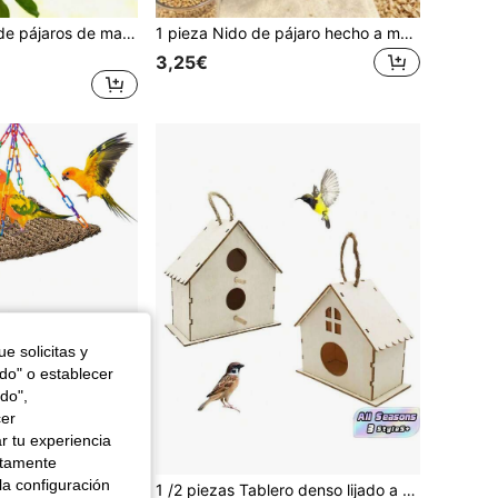
3/1 pieza Casas de pájaros de madera, adecuadas para nidos de pájaros al aire libre, decoraciones de paisajes de nidos de pájaros, decoraciones de balcones al aire libre, suministros de jardinería al aire libre, decoraciones de jardín y refugios colgantes al aire libre a prueba de viento, a prueba de humedad y cálidos.
1 pieza Nido de pájaro hecho a mano para decoración de jardín, nido de pájaro de paja tejida gruesa de color marrón, adecuado para pájaros mascotas o loros, almohadilla de anidación natural para pájaros mascotas pequeños, nido, cama, almohadilla cálida anti-picoteo, adecuada para loros, periquitos, loros de cola larga, canarios, redonda y cálida
3,25€
e solicitas y
odo" o establecer
do",
cer
r tu experiencia
ctamente
la configuración
906 Hamaca de pájaro tejida, juguetes de hamaca de pájaro de paja tejida con anillos de cadena ajustables, cama de hamaca para mascotas de cuatro estaciones, accesorio de nido colgante cómodo, juguetes para loros, red de escalada, hamaca de cuatro estaciones
1 /2 piezas Tablero denso lijado a mano con múltiples cámaras Juego combinado de nido de pájaro y casita de pájaro DIY Color de madera natural Para loros pequeños y periquitos Tiempo de juego al aire libre Aliviar el aburrimiento Sombra refrescante Descanso Todas las estaciones Accesorios para jaula de pájaros mascota