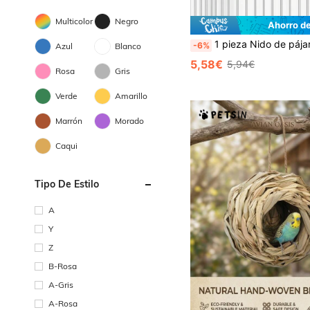
Multicolor
Negro
Ahorro d
1 pieza Nido de pájaro colgante de piña trenzada de paja de mar natural, adecuado para jaula de pájaros o u
-6%
Azul
Blanco
5,58€
5,94€
Rosa
Gris
Verde
Amarillo
Marrón
Morado
Caqui
Tipo De Estilo
A
Y
Z
B-Rosa
A-Gris
A-Rosa