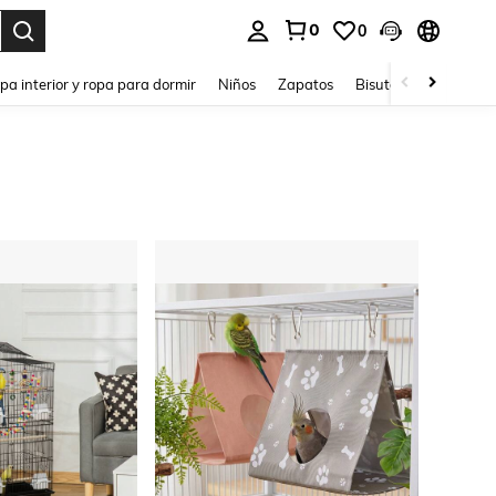
0
0
ar. Press Enter to select.
pa interior y ropa para dormir
Niños
Zapatos
Bisutería Y Accesorio