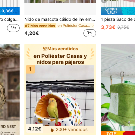
5
e 0,36€
so en interiores, nido de pájaros cálido
Nido de mascota cálido de invierno, adecuado para jaulas de pájaros con diseño colgante, aplicable para loros, hámsteres y erizos, regalo práctico para mascotas
en Poliéster Casas y nidos para pájaros
#7 Más vendidos
3,73€
3,75€
4,20€
Más vendidos
en Poliéster Casas y
nidos para pájaros
1
4,12€
200+ vendidos