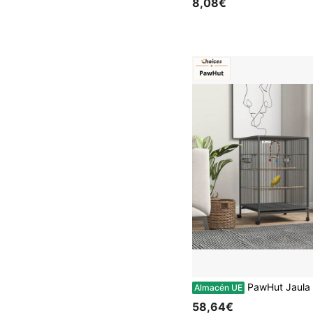
8,08€
PawHut Jaula para Pájaros con Ruedas Pajarera de Acero con Comederos Perchas Columpio Estante Cuencos y Bandeja Extr
Almacén UE
58,64€