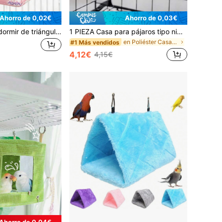
Ahorro de 0,02€
Ahorro de 0,03€
1 pieza Saco de dormir de triángulo con cobertura completa y estampado de dibujos animados para loros, hámsteres, pájaros pequeños en otoño e invierno
1 PIEZA Casa para pájaros tipo nido de loro de 4 estaciones, diseño cómodo y duradero, hecha de materiales de alta calidad, espacio interior amplio para loros, accesorio de decoración y mascotas
en Poliéster Casas y nidos para pájaros
#1 Más vendidos
4,12€
4,15€
Ahorro de 0,04€