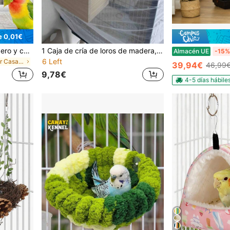
e 0,01€
Nido de loro, diseño duradero y cómodo, materiales de alta calidad, interior espacioso, adecuado para loros, accesorios de mascotas para decoración del hogar, cama colgante para hámster, juguetes para pájaros, casa para pájaros, nido para pájaros, juguetes de peluche para pájaros, cama colgante para hámster, jaula para pájaros, suministros para pájaros, casa para pájaros, juguetes para loros, jaula para ratones, accesorios de perchas para pájaros, baño para pájaros, perchas para pájaros, observación de aves, juegos para pájaros, cacatúa, juguetes para loros, jaula para loros
1 Caja de cría de loros de madera, nido de incubación, nido vertical para aves, caja de nido aislada, jaula de cría de aves, adecuada para Coco y parejas de aves, accesorios de aviario, suministros para mascotas, ventana de observación transparente, adecuada para diversas aves y parejas de aves, suministros para mascotas, jaula de cría de loros, decoración de jardín al aire libre, diseñada específicamente para suministros de aves.
Almacén UE
-15%
6 Left
en Poliéster Casas y nidos para pájaros
39,94€
46,99
9,78€
4-5 días hábile