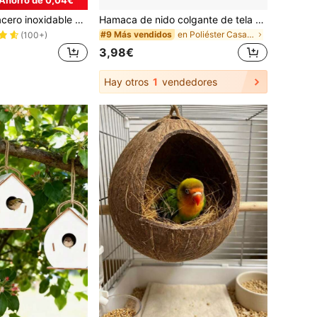
1 pieza Nido de acero inoxidable con malla inferior para loro, nido de verano fresco y transpirable, casa de campaña para dormir
Hamaca de nido colgante de tela suave y acogedora de triángulo para pájaros pequeños a medianos como cacatúas y periquitos, apta para dormir, descansar y jugar, disponible en varios tamaños y colores, incluye gancho metálico desmontable, para uso en todas las estaciones
en Poliéster Casas y nidos para pájaros
#9 Más vendidos
(100+)
3,98€
Hay otros
1
vendedores