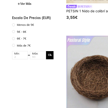
Ver Más
PETSIN
3,55€
Escala De Precios (EUR)
Menos de 5€
5€ - 6€
6€ - 7€
Más de 7€
Mín:
Máx:
Ok