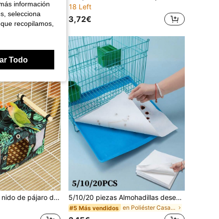
 más información
18 Left
es, selecciona
3,72€
 que recopilamos,
ar Todo
1 Set Hamaca de nido de pájaro de verano, que incluye 1 hamaca transpirable azul, 1 habitación de estilo de tienda de campaña, 1 columpio de hamaca para loro, 1 nido de pájaro de estilo cueva verde transpirable, 1 hamaca con estera de ratán, accesorios de jaula transpirable de verano, posadero ajustable. Duradero y adecuado para cacatúa, guacamayo, conuro, periquito, mirlo y otras especies de loros para proporcionar un espacio cómodo para masticar y descansar.
5/10/20 piezas Almohadillas desechables para jaula de pájaros, Almohadillas absorbentes de tela no tejida para el fondo de la jaula de loros, Almohadillas engrosadas para la limpieza de excrementos de pájaros
en Poliéster Casas y nidos para pájaros
#5 Más vendidos