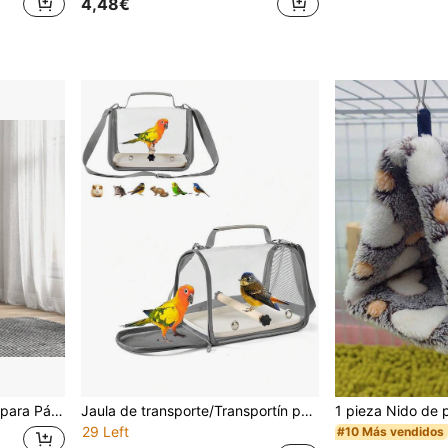
4,48€
aíble Jaula Grande para Loros Canario Periquito 48x64x74 cm Gris
Jaula de transporte/Transportín portátil para mascotas (con bandeja), Bolso de transporte tipo jaula de pájaros transparente, Transpirable y cómodo, Adecuado para pájaros, loros, cacatúas y pequeños reptiles, con Percha y almohadilla suave
29 Left
#10 Más vendidos