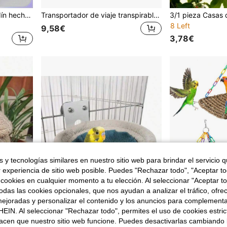
1 pieza Decoración de jardín hecha a mano de nido de pájaro artificial, nido de pájaro tejido grueso de hierba marrón para pájaros domésticos o loros
Transportador de viaje transpirable para aves, bolsa transparente para loros, mochila jaula portátil de gran capacidad para aves de mano
8 Left
9,58€
3,78€
 y tecnologías similares en nuestro sitio web para brindar el servicio qu
r experiencia de sitio web posible. Puedes "Rechazar todo", "Aceptar t
 cookies en cualquier momento a tu elección. Al seleccionar "Aceptar to
das las cookies opcionales, que nos ayudan a analizar el tráfico, ofre
ejoradas y personalizar el contenido y los anuncios para complementa
EIN. Al seleccionar "Rechazar todo", permites el uso de cookies estri
acen que nuestro sitio web funcione. Puedes desactivarlas cambiando 
1 pieza Almohadilla de material de anidación natural mixta, adecuada para nidos de pájaros, almohadilla de nido para la construcción y refugio de nidos de pájaros, material de almohadilla de nido de pájaro de hibisco.
Accesorios de casa de anidación y cría de nidos de aves 2024, adecuados para canarios, periquitos, loros pequeños, periquitos enanos, cotorras, con servicio de dropshipping disponible