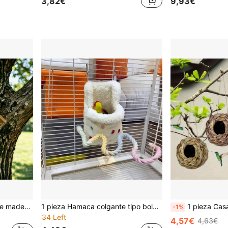
3,82€
9,93€
Nueva casita de pájaros de madera para exterior, estilo villa, creativa y campestre, nido para loros, comedero ornamental y jaula para pájaros
1 pieza Hamaca colgante tipo bolsa de dormir para loros, adecuada para loros, periquitos, hámsteres, bolsa de descanso cómoda para viajes, fácil de transportar - Bolsa de dormir para animales pequeños
1 pieza Casa nido colgante para colibríes, Casa de pájaros tejida 
-1%
34 Left
4,57€
4,63€