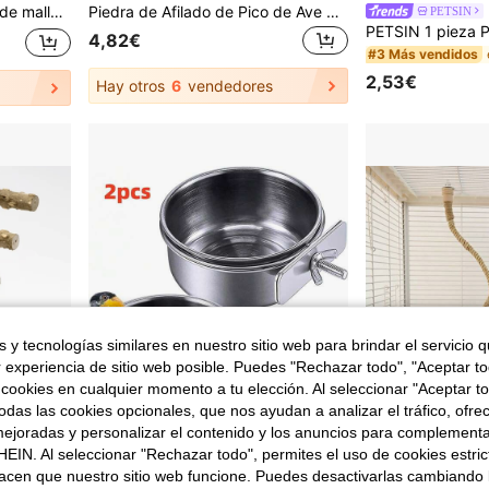
nfas y otros loros ornamentales pequeños a medianos, accesorios para mascotas, atuendo creativo para fiestas, ropa de cumpleaños para loros
Piedra de Afilado de Pico de Ave Juguete para Masticar, Percha de Calcio para Loro, Plataforma de Apoyo para Aves, Accesorios para Jaula, Adecuado para Periquitos, Cacatúas, Conures, Agapornis, Canarios
PETSIN
4,82€
#3 Más vendidos
2,53€
Hay otros
6
vendedores
 y tecnologías similares en nuestro sitio web para brindar el servicio qu
r experiencia de sitio web posible. Puedes "Rechazar todo", "Aceptar t
 cookies en cualquier momento a tu elección. Al seleccionar "Aceptar to
das las cookies opcionales, que nos ayudan a analizar el tráfico, ofre
ejoradas y personalizar el contenido y los anuncios para complementa
EIN. Al seleccionar "Rechazar todo", permites el uso de cookies estri
#6 Más vendidos
acen que nuestro sitio web funcione. Puedes desactivarlas cambiando 
1 pieza Juguete de entrenamiento interactivo de escalera de madera adecuado para mascotas pequeñas, pájaros, loros, hámsteres, escalera de escalada, columpio, accesorios
2 piezas de tazones de acero inoxidable para comederos de pájaros, tazas para comida y agua para loras medianas y pequeñas, inseparables, cacatúas, accesorios colgantes para jaulas de pájaros