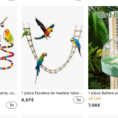
Set de 7 juguetes para pájaros, con columpio, escalera, espejos para loros pequeños y medianos, cacatúas, periquitos, incluye juguetes para masticar y afilar
1 pieza Escalera de madera natural para trepar para loros, escalera de madera flexible, juguete de rompecabezas para pájaros, accesorio de jaula de pájaros, juguete para loros
26 Left
6,07€
7,06€