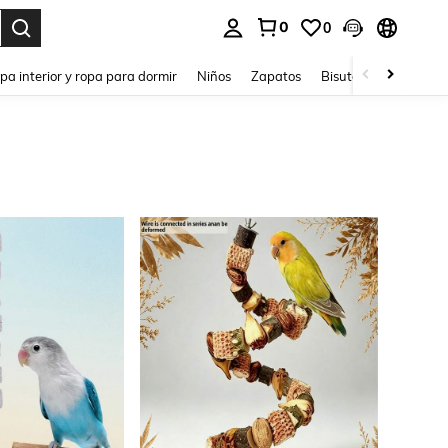
0
0
ar. Press Enter to select.
pa interior y ropa para dormir
Niños
Zapatos
Bisutería Y Accesorio