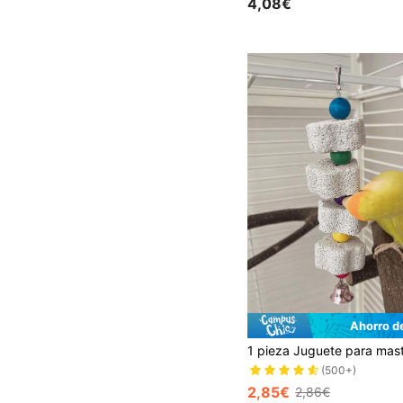
4,08€
Ahorro d
(500+)
2,85€
2,86€