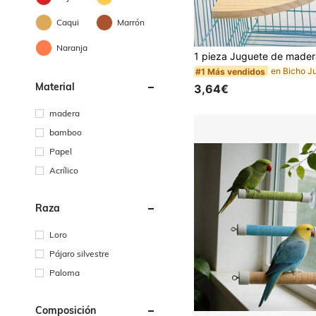
Caqui
Marrón
#1 Más vendidos
Naranja
(1000+)
#1 Más vendidos
#1 Más vendidos
(1000+)
(1000+)
#1 Más vendidos
Material
3,64€
(1000+)
madera
bamboo
Papel
Acrílico
Raza
Loro
Pájaro silvestre
Paloma
Composición