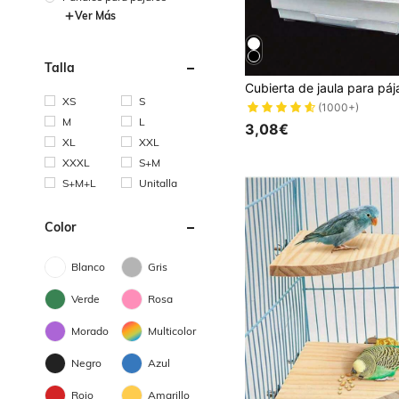
Ver Más
Talla
XS
S
(1000+)
M
L
3,08€
XL
XXL
XXXL
S+M
S+M+L
Unitalla
Color
Blanco
Gris
Verde
Rosa
Morado
Multicolor
Negro
Azul
Rojo
Amarillo