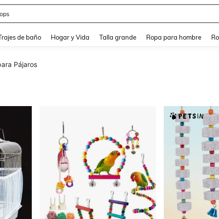
ops
and down arrow keys to navigate search Búsqueda Reciente and Buscar y Encontr
Trajes de baño
Hogar y Vida
Talla grande
Ropa para hombre
Ro
ara Pájaros