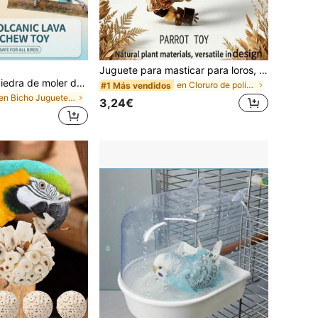
Juguete para masticar para loros, Soporte para pájaros pequeños con rayas de tigre, Percha para afilar para cacatúas y loros, Juguete para trepar y masticar, Accesorio para jaula de pájaros, Peonía
PETSIN 1 pieza Piedra de moler de calcio de varios colores con campana para jaula, juguete colgante con estilo floral para masticar, apto para cacatúa, inseparable, periquito, hámster, conejo
en Cloruro de polivinilo Juguetes y entrenamiento
#1 Más vendidos
en Bicho Juguetes y entrenamiento para aves
3,24€