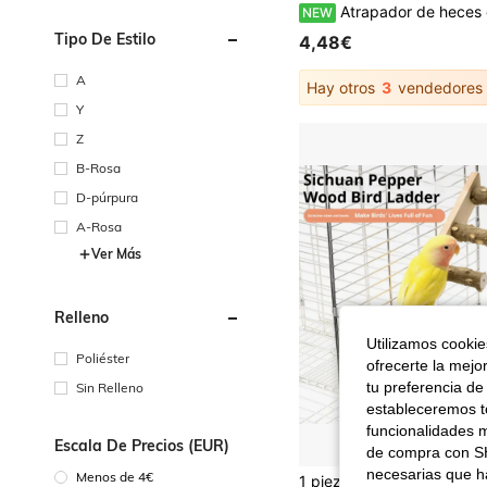
Atrapador de heces de malla transpirable para ninfa, ropa de malla transpirable para loros, pañal de vuelo, chaqueta de lloro ajustable con broches, se puede combinar con correa, puntos de enganche, tirantes elásticos para los hombros, chaqueta para loros, chal para loros, abrigo para pájaros mascota, suministros para pájaros, ropa cómoda para pájaros pequeños, adecuado para agapornis, periquitos, ni
NEW
Tipo De Estilo
4,48€
A
Hay otros
3
vendedores
Y
Z
B-Rosa
D-púrpura
A-Rosa
Ver Más
Relleno
Utilizamos cookies
Poliéster
ofrecerte la mejo
tu preferencia de
Sin Relleno
estableceremos to
funcionalidades m
Escala De Precios (EUR)
de compra con SH
necesarias que h
Menos de 4€