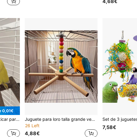
4,68€
e 0,01€
1 pieza Juguete para masticar para loros y pájaros, barra de flores y enredaderas, con opciones de longitud variada (10cm, 15cm, 20cm, 25cm, 30cm), accesorios para la jaula, colores aleatorios
Juguete para loro talla grande vendido, Molinillo giratorio grande y colorido, Juguete rompecabezas para loro, Cuentas para jaula de pájaros, Color aleatorio
26 Left
7,58€
4,88€