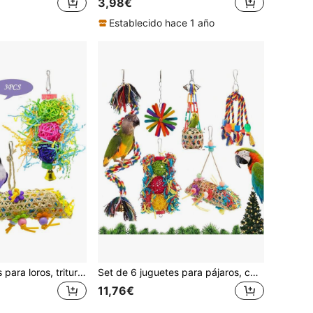
3,98€
Establecido hace 1 año
Set de 3 juguetes para loros, trituradora de papel con bolas de vid de colores, juguetes para masticar con estampado de tigre para aves grandes, decoraciones para jaula
Set de 6 juguetes para pájaros, con cuerda de algodón para trepar, bola de mimbre colorida, ratán aleatorio, para loros pequeños/medianos para morder, triturar, masticar, decoración de jaula de loro, suministros para mascotas
11,76€