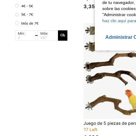
de tu navegador, 
3,35€
4€ - 5€
sobre las cookies
"Administrar coo
5€ - 7€
haz clic aquí para
Más de 7€
Mín:
Máx:
Ok
Administrar 
17 Left