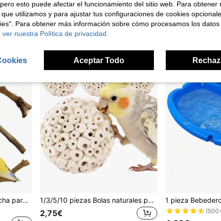
(500
pero esto puede afectar el funcionamiento del sitio web. Para obtener
#6 Más vendidos
#6 Más vendidos
(500+)
 que utilizamos y para ajustar tus configuraciones de cookies opcional
(500
(500
6,78€
4,88€
kies". Para obtener más información sobre cómo procesamos los datos
#6 Más vendidos
(500
 ver nuestra Política de privacidad.
Cookies
Aceptar Todo
Rechaz
Juego de 5 piezas de percha para pájaros, soporte para loros, 3 perchas de madera de vid, 2 soportes, horquilla para afilar garras, palo de masticar para loros pequeños, rama de entrenamiento y ejercicio, adecuado para loros, pájaros pequeños y medianos
1/3/5/10 piezas Bolas naturales para masticar de pájaros, juguete para recortar el pico de loros, alivia el aburrimiento, adecuado para periquitos y otras aves pequeñas, suministros para aves, accesorios para aves, juguetes para jaulas de aves
(500
2,75€