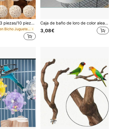
1 pieza/2 piezas/3 piezas/10 piezas Juguete de forrajeo para pájaros, juguete de masticar para loros para afilar el pico, adecuado para ninfa, periquito, loro, agapornis, pájaros pequeños, bola de molienda de pico para pájaros, suministros para pájaros
Caja de baño de loro de color aleatorio, bañera de pájaros, juguetes para loros, juguetes para hámsters, suministros para hámsters, juguetes para pájaros, suministros para pájaros, toalla de microfibra súper absorbente y de secado rápido de alta calidad, suministros de aseo para mascotas, bata de baño, adecuada para cacatúa, eclectus, cacatúa, loro gris africano Timneh
en Bicho Juguetes y entrenamiento para aves
3,08€