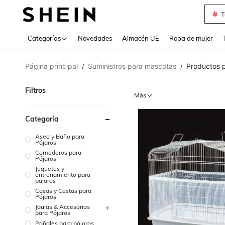
T
Use up 
Categorías
Novedades
Almacén UE
Ropa de mujer
Página principal
Suministros para mascotas
Productos p
/
/
Filtros
Más
Categoría
Aseo y Baño para
Pájaros
Comederos para
Pájaros
Juguetes y
entrenamiento para
pájaros
Casas y Cestas para
Pájaros
Jaulas & Accesorios
para Pájaros
Pañales para pájaros