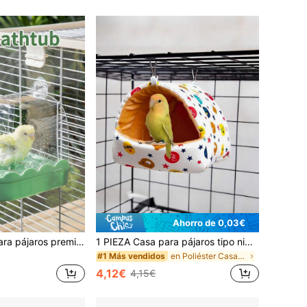
Ahorro de 0,03€
1 pieza Bañera para pájaros premium accesorio colgante universal para jaula, adecuado para loros, periquitos, canarios, diseño duradero transparente a prueba de salpicaduras y fugas fácil de limpiar, ideal para la higiene diaria, el aseo y el juego de pájaros en jaulas interiores, regalo perfecto para dueños de pájaros y entusiastas de las aves
1 PIEZA Casa para pájaros tipo nido de loro de 4 estaciones, diseño cómodo y duradero, hecha de materiales de alta calidad, espacio interior amplio para loros, accesorio de decoración y mascotas
en Poliéster Casas y nidos para pájaros
#1 Más vendidos
4,12€
4,15€