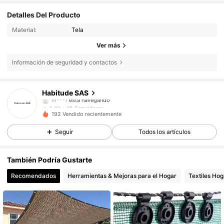
Detalles Del Producto
Material:
Tela
Ver más
Información de seguridad y contactos
45 Seguidores
3,92
Habitude SAS
m***r
está navegando
45 Seguidores
3,92
192 Vendido recientemente
45 Seguidores
3,92
Seguir
Todos los artículos
45 Seguidores
3,92
También Podría Gustarte
Recomendados
Herramientas & Mejoras para el Hogar
Textiles Hog
45 Seguidores
3,92
45 Seguidores
3,92