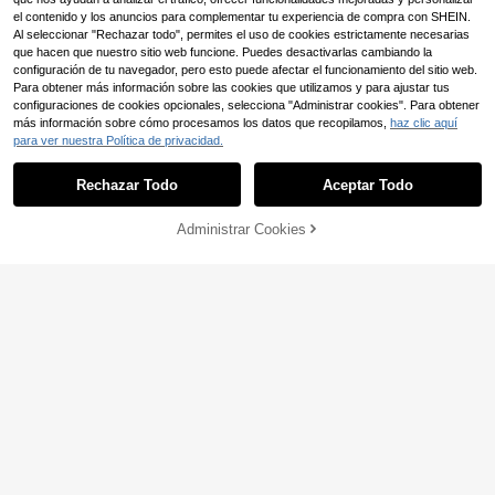
el contenido y los anuncios para complementar tu experiencia de compra con SHEIN.
Al seleccionar "Rechazar todo", permites el uso de cookies estrictamente necesarias
que hacen que nuestro sitio web funcione. Puedes desactivarlas cambiando la
configuración de tu navegador, pero esto puede afectar el funcionamiento del sitio web.
Para obtener más información sobre las cookies que utilizamos y para ajustar tus
configuraciones de cookies opcionales, selecciona "Administrar cookies". Para obtener
más información sobre cómo procesamos los datos que recopilamos,
haz clic aquí
para ver nuestra Política de privacidad.
Rechazar Todo
Aceptar Todo
Techo de repuesto para
Almacén UE
36
cenador de 3 x 3 m, techo de cenad
Parasol para coche, par
,06€
Almacén UE
or impermeable de tejido de poliést
Administrar Cookies
asol para parabrisas, aislamiento tér
COMPRAR AHORA
#1 Más vendidos
en Sombrillas y parasoles para patio
AÑADIR A LA BOLSA
er 300D para cenadores de jardín c
mico, parasol plegable para coche,
4-7 días hábiles
Envío gratuito
2
on ventilación, techo doble con prot
,78€
dispositivo de enfriamiento interior
ección UV parasol para jardín y ca
del coche en verano, bloquea los ra
mping
yos UV, protege el interior del coch
e y previene el envejecimiento, dise
ño universal, ahorra espacio, plega
ble fácil de instalar y guardar, apto
para sedán/SUV/MPV, reflectante