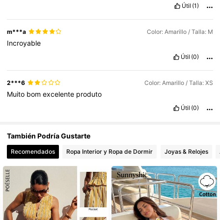
Útil
(1)
m***a
Color: Amarillo / Talla: M
Incroyable
Útil
(0)
2***6
Color: Amarillo / Talla: XS
Muito
bom
excelente
produto
Útil
(0)
También Podría Gustarte
Recomendados
Ropa Interior y Ropa de Dormir
Joyas & Relojes