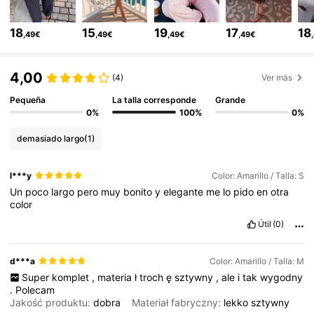
368K Seguidores
4,74
18
15
19
17
18
,49€
,49€
,49€
,49€
368K Seguidores
4,74
4,00
(4)
Ver más
368K Seguidores
4,74
Pequeña
La talla corresponde
Grande
0%
100%
0%
demasiado largo
(1)
368K Seguidores
4,74
l***y
Color: Amarillo / Talla: S
Un
poco
largo
pero
muy
bonito
y
elegante
me
lo
pido
en
otra
368K Seguidores
4,74
color
Útil
(0)
368K Seguidores
4,74
d***a
Color: Amarillo / Talla: M
Super
komplet
,
materia
ł
troch
ę
sztywny
,
ale
i
tak
wygodny
368K Seguidores
4,74
.
Polecam
Jakość produktu:
dobra
Materiał fabryczny:
lekko
sztywny