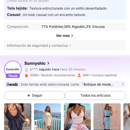
Creado basado en los detalles
Tela tejida:
Textura estructurada con un estilo desenfadado.
Casual:
Un look casual con un encanto natural.
Composición:
71% Poliéster,26% Algodón,3% Viscosa
Ver más
Información de seguridad y contactos
368K Seguidores
4,74
Sunnyshic
b***i
seguido hace
Hace 30 minutos
y***a
está navegando
368K Seguidores
4,74
999K+ Vendido recientemente
99K+ Compra repetida
Esta tienda está seleccionada como
「Botique de moda」
368K Seguidores
4,74
Seguir
Todos los artículos
368K Seguidores
4,74