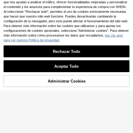
color amarillo, estilo primavera y ve
que nos ayudan a analizar el tráfico, ofrecer funcionalidades mejoradas y personalizar
stivales de música de primavera/ve
rano. Conjunto informal y suelto par
el contenido y los anuncios para complementar tu experiencia de compra con SHEIN.
rano, Pascua, Día de San Patricio, e
a vacaciones, playa, elegante para
Al seleccionar "Rechazar todo", permites el uso de cookies estrictamente necesarias
stilo occidental, nómada, fiestas de
oficina, de 2 piezas para mujer, idea
cumpleaños, graduaciones, estilo u
que hacen que nuestro sitio web funcione. Puedes desactivarlas cambiando la
l como invitada de boda en estilo bo
niversitario, uso diario, casual, vaca
configuración de tu navegador, pero esto puede afectar el funcionamiento del sitio web.
hemio
ciones, cruceros, playa, soleado, tal
Para obtener más información sobre las cookies que utilizamos y para ajustar tus
la grande vendidos, ropa urbana, in
configuraciones de cookies opcionales, selecciona "Administrar cookies". Para obtener
vitado de boda bohemio, trayecto, b
más información sobre cómo procesamos los datos que recopilamos,
haz clic aquí
runch, looks de aeropuerto, diseño
para ver nuestra Política de privacidad.
de nudo asimétrico top texturizado
marrón recortado y pantalones anc
hos de lino
Rechazar Todo
Aceptar Todo
Administrar Cookies
AÑADIR A LA BOLSA