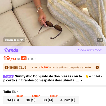
Generado por IA
1/6
19
-1%
19,99€
,79€
Ahorra
0,99€
en este artículo después de unirte.
Sunnyshic Conjunto de dos piezas con to
4,00
(
4
)
p corto sin tirantes con espalda descubierta
y rayas amarillas, y pantalones rectos de cint
ura alta con bolsillos. Conjunto elegante, vintage
y minimalista para primavera/verano, vacacione
Talla
ES
s, playa y uso diario.
8 left
17 left
20 left
34
(XS)
36
(S)
38
(M)
40/42
(L)