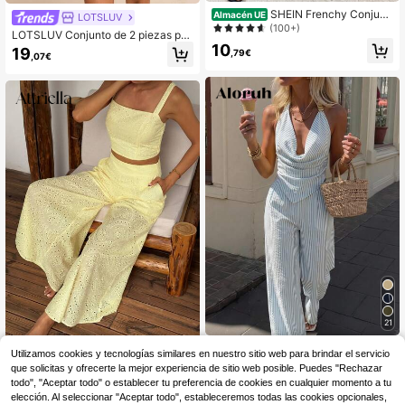
SHEIN Frenchy Conjunt
Almacén UE
LOTSLUV
o de dos piezas de camiseta de tira
(100+)
LOTSLUV Conjunto de 2 piezas par
ntes acanalada y falda en color alb
a mujer de top y shorts con tirantes
10
19
aricoque para mujer, atuendo casua
,79€
,07€
finos, sin mangas, fruncido y volant
l de resort, atuendo informal, atuend
es, estampado de leopardo en amar
o de verano, atuendo de vacacione
illo, verde y fucsia, casual para vac
s en la isla para mujer
aciones de primavera/verano
21
#monoscasuales
#Elegancia veraniega
Utilizamos cookies y tecnologías similares en nuestro sitio web para brindar el servicio
Aloruh Conjunto de 2 pi
Almacén UE
que solicitas y ofrecerte la mejor experiencia de sitio web posible. Puedes "Rechazar
Attriella Conjunto de ca
Almacén UE
ezas: Elegante conjunto minimalista
miseta sin mangas con diseño cala
12
todo", "Aceptar todo" o establecer tu preferencia de cookies en cualquier momento a tu
29
,99€
de lino mezclado de colores casual
,49€
do y pantalones de pierna ancha en
elección. Al seleccionar "Aceptar todo", estableceremos todas las cookies opcionales,
es y de negocios, adecuado para fe