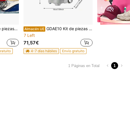
motor de barco
GDAE10 Kit de piezas de motor de barco
Almacén UE
7 Left
71,57€
ratuito
4-7 días hábiles
Envío gratuito
1
1 Páginas en Total