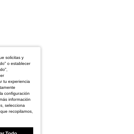
e solicitas y
odo" o establecer
do",
cer
r tu experiencia
ctamente
la configuración
 más información
es, selecciona
 que recopilamos,
ar Todo