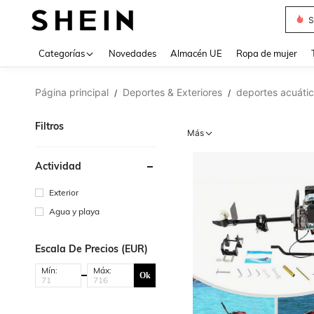
S
Use up 
Categorías
Novedades
Almacén UE
Ropa de mujer
Página principal
Deportes & Exteriores
deportes acuáti
/
/
Filtros
Más
Actividad
Exterior
Agua y playa
Escala De Precios (EUR)
Mín:
Máx:
Ok