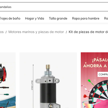
andalias
and down arrow keys to navigate search Búsqueda Reciente and Buscar y Encontr
Trajes de baño
Hogar y Vida
Talla grande
Ropa para hombre
Ro
cos
Motores marinos y piezas de motor
Kit de piezas de motor 
/
/