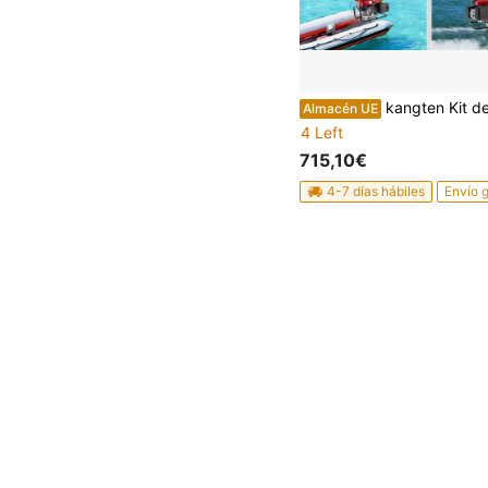
kangten Kit de piezas de 
Almacén UE
4 Left
715,10€
4-7 días hábiles
Envío g