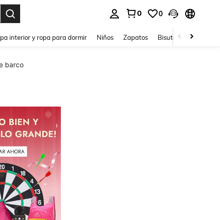
0
0
ar. Press Enter to select.
pa interior y ropa para dormir
Niños
Zapatos
Bisutería Y Accesorio
de barco