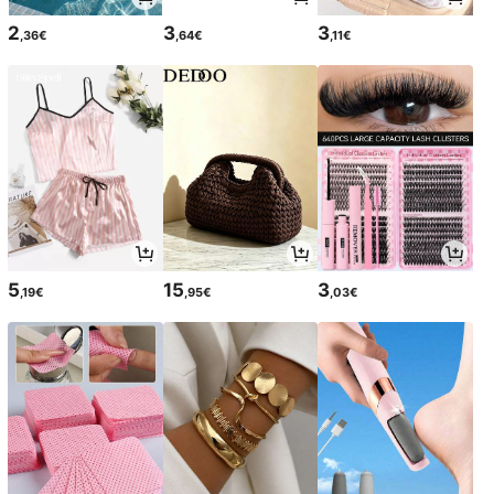
2
3
3
,36€
,64€
,11€
5
15
3
,19€
,95€
,03€