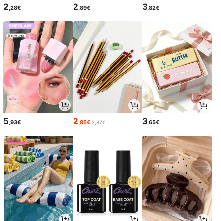
2
2
3
,28€
,89€
,82€
5
2
3
,93€
,85€
,65€
2,87€