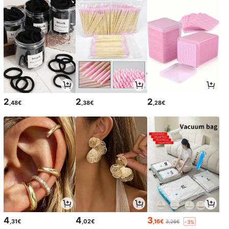
2
2
2
,48€
,38€
,28€
4
4
3
,31€
,02€
,16€
3,26€
-3%