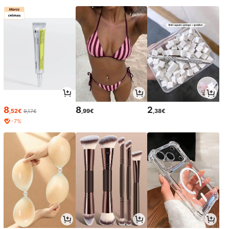
8
8
2
,52€
,99€
,38€
9,17€
-7%