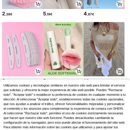
2
5
4
,38€
,19€
,87€
2
3
10
,78€
,21€
,39€
10,49€
Utilizamos cookies y tecnologías similares en nuestro sitio web para brindar el servicio
que solicitas y ofrecerte la mejor experiencia de sitio web posible. Puedes "Rechazar
todo", "Aceptar todo" o establecer tu preferencia de cookies en cualquier momento a tu
elección. Al seleccionar "Aceptar todo", estableceremos todas las cookies opcionales,
que nos ayudan a analizar el tráfico, ofrecer funcionalidades mejoradas y personalizar
el contenido y los anuncios para complementar tu experiencia de compra con SHEIN.
Al seleccionar "Rechazar todo", permites el uso de cookies estrictamente necesarias
que hacen que nuestro sitio web funcione. Puedes desactivarlas cambiando la
configuración de tu navegador, pero esto puede afectar el funcionamiento del sitio web.
Para obtener más información sobre las cookies que utilizamos y para ajustar tus