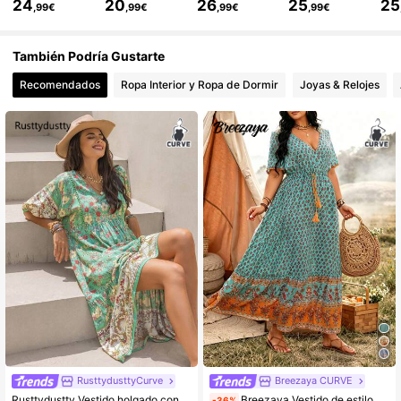
24
20
26
25
25
,99€
,99€
,99€
,99€
48K Seguidores
4,82
También Podría Gustarte
Recomendados
Ropa Interior y Ropa de Dormir
Joyas & Relojes
48K Seguidores
4,82
48K Seguidores
4,82
48K Seguidores
4,82
48K Seguidores
4,82
RusttydusttyCurve
Breezaya CURVE
Rusttydustty Vestido holgado con estampado floral verde, cuello en V, talla grande, para vacaciones en la playa, estilo bohemio, primavera, elegante
Breezaya Vestido de estilo bohemio con escote en V, mangas cortas, diseño floral bordado, adecuado para viajes. Vestidos bohemios para mujeres, vestido maxi, vestidos para picnic, vestidos bohemios para mujeres, vestidos con estampado floral, vestidos para mujeres, vestido largo y fluido para mujeres
-36%