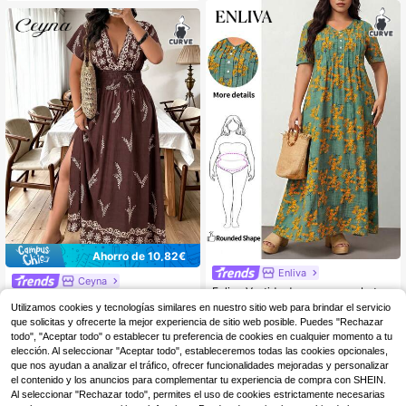
Ahorro de 10,82€
Enliva
Ceyna
Enliva Vestido de verano con botones a media altura y estampado de flores diminutas para tallas grandes
Ceyna Vestido casual de manga corta con estampado floral de estilo francés elegante para mujer de talla grande
-48%
Utilizamos cookies y tecnologías similares en nuestro sitio web para brindar el servicio
18
,99€
11
que solicitas y ofrecerte la mejor experiencia de sitio web posible. Puedes "Rechazar
,27€
22,09€
todo", "Aceptar todo" o establecer tu preferencia de cookies en cualquier momento a tu
Envío Rápido
Envío Rápido
elección. Al seleccionar "Aceptar todo", estableceremos todas las cookies opcionales,
que nos ayudan a analizar el tráfico, ofrecer funcionalidades mejoradas y personalizar
el contenido y los anuncios para complementar tu experiencia de compra con SHEIN.
Al seleccionar "Rechazar todo", permites el uso de cookies estrictamente necesarias