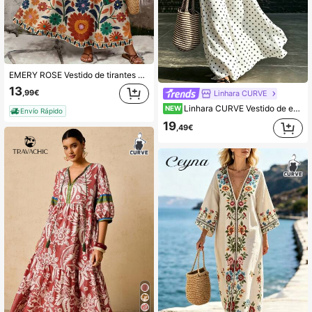
EMERY ROSE Vestido de tirantes con estampado floral para mujer talla grande, vestido casual y cómodo para vacaciones
13
,99€
Linhara CURVE
Linhara CURVE Vestido de estilo bohemio elegante y casual para mujer talla grande, con lunares, para primavera/otoño, ideal para ir al trabajo, viajar, ir a la playa y vacaciones
NEW
Envío Rápido
19
,49€