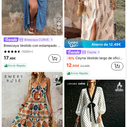
12
Breezaya CURVE
Ahorro de 12,49€
Breezaya Vestido con estampado de lunar de estilo bohemio y mangas tipo murciélago para talla grande, adecuado para el verano
(1000+)
Ceyna
17
Ceyna Vestido largo de oficina casual de vacaciones de primavera/verano en talla grande con hombros caídos, cuello bordado y decoración de botones
,49€
-51%
12
Envío Rápido
,00€
24,49€
Envío Rápido