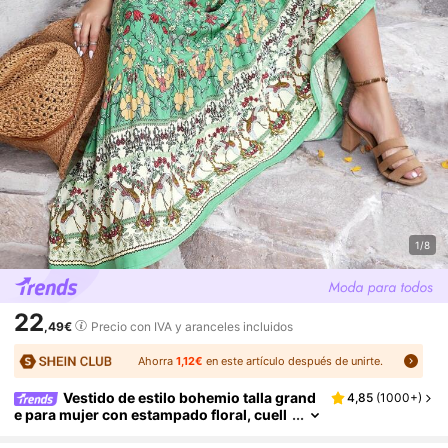
1/8
22
,49€
Precio con IVA y aranceles incluidos
Ahorra
1,12€
en este artículo después de unirte.
Vestido de estilo bohemio talla grand
4,85
(
1000+
)
e para mujer con estampado floral, cuell
o en V y corte holgado, adecuado para v
acaciones en la playa, adecuado para otoño/i