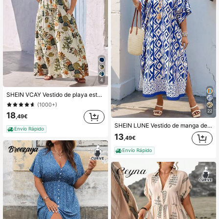
4
SHEIN VCAY Vestido de playa estampado floral tipo bohemio para mujer talla grande, ideal para vacaciones de verano
(1000+)
22
18
,49€
SHEIN LUNE Vestido de manga de murciélago con estampado geométrico para mujer de talla grande
Envío Rápido
13
,49€
Envío Rápido