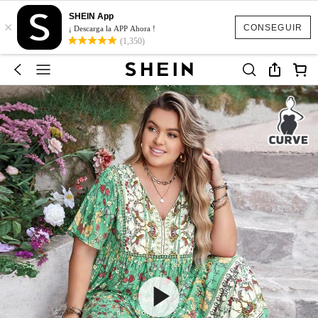
SHEIN App
×
CONSEGUIR
¡ Descarga la APP Ahora !
(1,350)