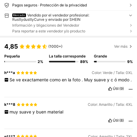
Pagos seguros · Protección de la privacidad
Vendido por el vendedor profesional:
Mercado
RusttydusttyCurve y enviado por SHEIN
Información y bligaciones del Vendedor
Para reportar a este vendedor y/o producto
4,85
(1000+)
Ver más
Pequeña
La talla corresponde
Grande
2%
89%
9%
h***a
Color: Verde / Talla: 0XL
Se
ve
exactamente
como
en
la
foto
.
Muy
suave
y
c
ó
modo
.
Útil
(9)
k***8
Color: Amarillo / Talla: 4XL
muy
suave
y
buen
material
Útil
(8)
n***7
Color: Amarillo / Talla: 2XL