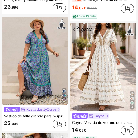
23
14
,99€
,07€
21,99€
Envío Rápido
6
RusttydusttyCurve
Vestido de talla grande para mujer con cuello en V, manga corta y estampado floral azul, estilo bohemio, conjunto de playa para Pascua, adecuado para vacaciones de otoño/invierno, elegante
Ceyna
22
Ceyna Vestido de verano de manga corta para mujer talla grande, vestido casual elegante y suelto para vacaciones con flecos en el bajo, vestido bohemio de cuello en V, vestido con estampado de parches florales
,99€
14
,07€