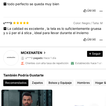
todo
perfecto
se
queda
muy
bien
Útil
(4)
c***3
Color: Negro / Talla: M
La
calidad
es
excelente
,
la
tela
es
lo
suficientemente
gruesa
y
s
ú
per
el
á
stica
,
ideal
para
llevar
durante
el
invierno
Útil
(4)
MCKENATEN
Seguir
2.5K Seguidores
4,90
u***9
pagado
Hace 1 día
Clientes con alta tasa de repetición
Establecido hace 1 año
2.5K Seguidores
4,90
También Podría Gustarte
Recomendados
Zapatos
Bolsos y Equipaje
Hombres
Hogar &
2.5K Seguidores
4,90
2.5K Seguidores
4,90