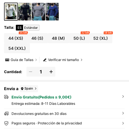
Talla
:
ES
Estándar
16 left
32 left
18 left
44
(XS)
46
(S)
48
(M)
50
(L)
52
(XL)
54
(XXL)
Guía de Tallas
Verificar mi tamaño
Cantidad:
Envío a
Spain
Envío Gratuito(Pedidos ≥ 9,00€)
Entrega estimada:
8-11 Días Laborables
Devoluciones gratuitas en 30 días
Pagos seguros · Protección de la privacidad