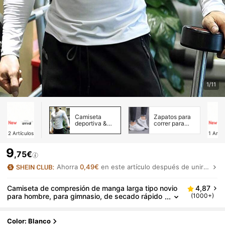
1/11
Camiseta
Zapatos para
deportiva &
correr para
Tanks para
hombre
2
Artículos
1
Artíc
hombre
9
,75€
Ahorra
0,49€
en este artículo después de unirte.
Camiseta de compresión de manga larga tipo novio
4,87
para hombre, para gimnasio, de secado rápido
(1000+)
y alta elasticidad para entrenamiento muscular,
unicolor blanco para deportes de primavera
Color: Blanco