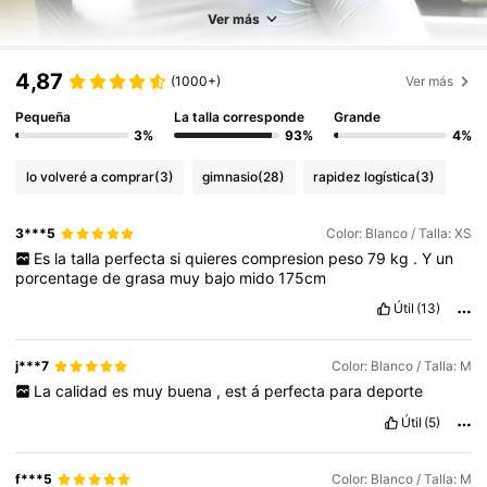
Ver más
4,87
(1000+)
Ver más
Pequeña
La talla corresponde
Grande
3%
93%
4%
lo volveré a comprar
(3)
gimnasio
(28)
rapidez logística
(3)
3***5
Color: Blanco / Talla: XS
Es
la
talla
perfecta
si
quieres
compresion
peso
79
kg
.
Y
un
porcentage
de
grasa
muy
bajo
mido
175cm
Útil
(13)
j***7
Color: Blanco / Talla: M
La
calidad
es
muy
buena
,
est
á
perfecta
para
deporte
Útil
(5)
f***5
Color: Blanco / Talla: M