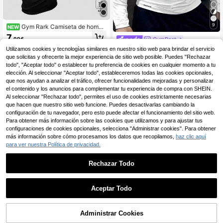
9
Gym Rark Camiseta de hombr
NEW
e con estampado de barra de pesa
7
,99€
GymBeat
s, cordón ajustable, capucha, casua
l, para uso diario, viajes y deportes
GymBeat Camiseta de
Utilizamos cookies y tecnologías similares en nuestro sitio web para brindar el servicio
Almacén UE
manga larga con cuello redondo y e
(1000+)
que solicitas y ofrecerte la mejor experiencia de sitio web posible. Puedes "Rechazar
stampado de toro, estilo informal de
todo", "Aceptar todo" o establecer tu preferencia de cookies en cualquier momento a tu
10
novio para hombre. Camiseta de co
,88€
-1%
10,99€
elección. Al seleccionar "Aceptar todo", estableceremos todas las cookies opcionales,
mpresión de cuello de tripulación aj
que nos ayudan a analizar el tráfico, ofrecer funcionalidades mejoradas y personalizar
ustada para entrenamiento deportiv
el contenido y los anuncios para complementar tu experiencia de compra con SHEIN.
o, gimnasio
Al seleccionar "Rechazar todo", permites el uso de cookies estrictamente necesarias
que hacen que nuestro sitio web funcione. Puedes desactivarlas cambiando la
configuración de tu navegador, pero esto puede afectar el funcionamiento del sitio web.
Para obtener más información sobre las cookies que utilizamos y para ajustar tus
configuraciones de cookies opcionales, selecciona "Administrar cookies". Para obtener
más información sobre cómo procesamos los datos que recopilamos,
haz clic aquí
para ver nuestra Política de privacidad.
Rechazar Todo
19
Ahorro de 0,20€
Aceptar Todo
RISE LYT
RISE LYT 1 pieza Camis
Almacén UE
Administrar Cookies
AÑADIR A LA BOLSA
eta de manga larga informal y depor
(500+)