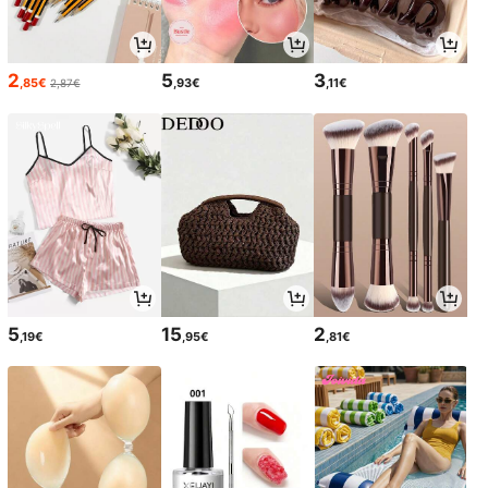
2
5
3
,85€
,93€
,11€
2,87€
5
15
2
,19€
,95€
,81€