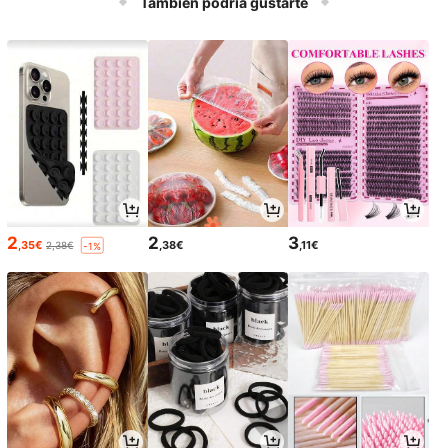
También podría gustarte
2
2
3
,35€
,38€
,11€
2,38€
-1%