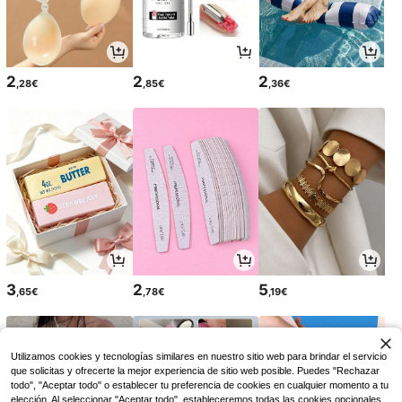
2
2
2
,28€
,85€
,36€
3
2
5
,65€
,78€
,19€
Utilizamos cookies y tecnologías similares en nuestro sitio web para brindar el servicio
que solicitas y ofrecerte la mejor experiencia de sitio web posible. Puedes "Rechazar
todo", "Aceptar todo" o establecer tu preferencia de cookies en cualquier momento a tu
elección. Al seleccionar "Aceptar todo", estableceremos todas las cookies opcionales,