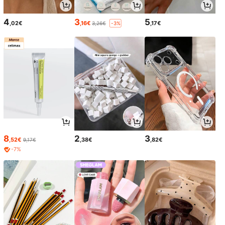
4
3
5
,02€
,16€
,17€
3,26€
-3%
8
2
3
,52€
,38€
,82€
9,17€
-7%