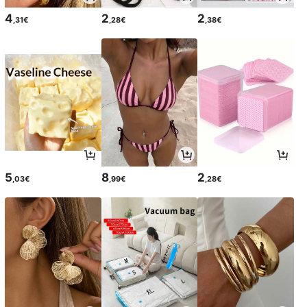
4
2
2
,31€
,28€
,38€
5
8
2
,03€
,99€
,28€