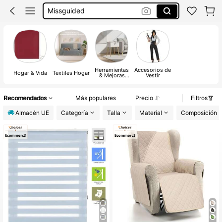
Vestido Mujer Verano
Vestido Verano Mujer
Bikinis Mujer
Herramientas
Accesorios de
Hogar & Vida
Textiles Hogar
& Mejoras
Vestir
para el Hogar
Recomendados
Más populares
Precio
Filtros
Almacén UE
Categoría
Talla
Material
Composición