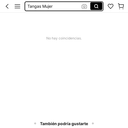
Bragas Mujer
Sujetador Sin Tirantes Alta Sujeción
Lenceria Mujer Sexy
Pijamas Verano De Mujer
No hay coincidencias.
También podría gustarte