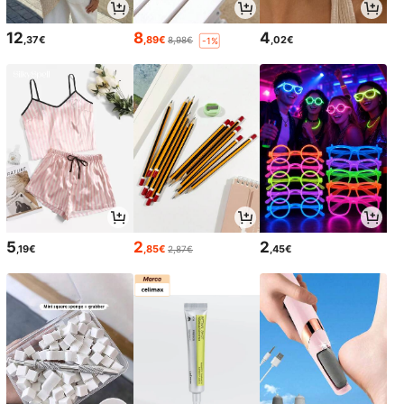
12
8
4
,37€
,89€
,02€
8,98€
-1%
5
2
2
,19€
,85€
,45€
2,87€