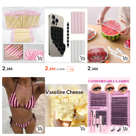
2
2
2
,38€
,35€
,38€
2,38€
-1%