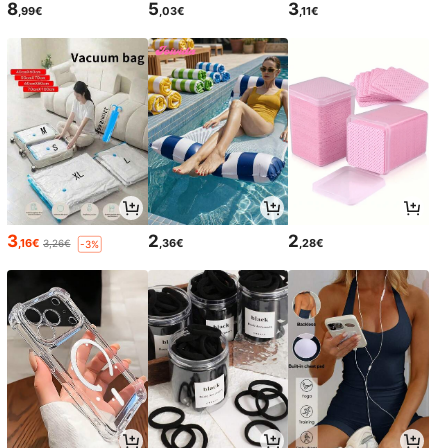
8
5
3
,99€
,03€
,11€
3
2
2
,16€
,36€
,28€
3,26€
-3%