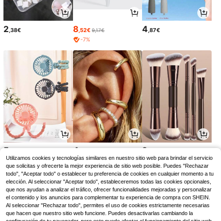
2
8
4
,38€
,52€
,87€
9,17€
-7%
5
4
2
,58€
,31€
,81€
Utilizamos cookies y tecnologías similares en nuestro sitio web para brindar el servicio
que solicitas y ofrecerte la mejor experiencia de sitio web posible. Puedes "Rechazar
todo", "Aceptar todo" o establecer tu preferencia de cookies en cualquier momento a tu
elección. Al seleccionar "Aceptar todo", estableceremos todas las cookies opcionales,
que nos ayudan a analizar el tráfico, ofrecer funcionalidades mejoradas y personalizar
el contenido y los anuncios para complementar tu experiencia de compra con SHEIN.
Al seleccionar "Rechazar todo", permites el uso de cookies estrictamente necesarias
que hacen que nuestro sitio web funcione. Puedes desactivarlas cambiando la