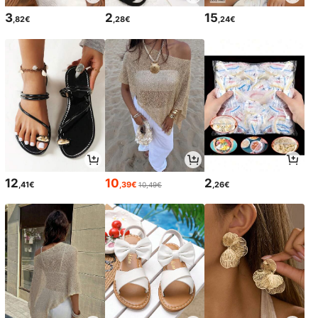
3
2
15
,82€
,28€
,24€
12
10
2
,41€
,39€
,26€
10,49€