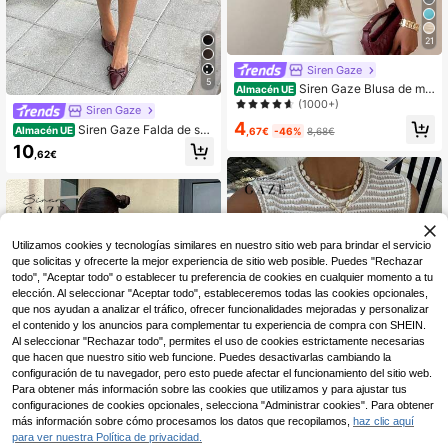
21
Siren Gaze
5
Siren Gaze Blusa de muj
Almacén UE
er elegante y ajustada con parches
(1000+)
Siren Gaze
de encaje y nudo retorcido, de un s
4
Siren Gaze Falda de sat
olo hombro, para carnaval, verano,
Almacén UE
,67€
-46%
8,68€
én elegante con patchwork de enc
casual, hombros descubiertos, espa
10
,62€
aje de unicolor para mujer
lda descubierta, fiesta, festival de m
úsica
Utilizamos cookies y tecnologías similares en nuestro sitio web para brindar el servicio
que solicitas y ofrecerte la mejor experiencia de sitio web posible. Puedes "Rechazar
todo", "Aceptar todo" o establecer tu preferencia de cookies en cualquier momento a tu
elección. Al seleccionar "Aceptar todo", estableceremos todas las cookies opcionales,
que nos ayudan a analizar el tráfico, ofrecer funcionalidades mejoradas y personalizar
el contenido y los anuncios para complementar tu experiencia de compra con SHEIN.
Al seleccionar "Rechazar todo", permites el uso de cookies estrictamente necesarias
que hacen que nuestro sitio web funcione. Puedes desactivarlas cambiando la
configuración de tu navegador, pero esto puede afectar el funcionamiento del sitio web.
Para obtener más información sobre las cookies que utilizamos y para ajustar tus
13
configuraciones de cookies opcionales, selecciona "Administrar cookies". Para obtener
más información sobre cómo procesamos los datos que recopilamos,
haz clic aquí
Ahorro de 3,63€
para ver nuestra Política de privacidad.
1