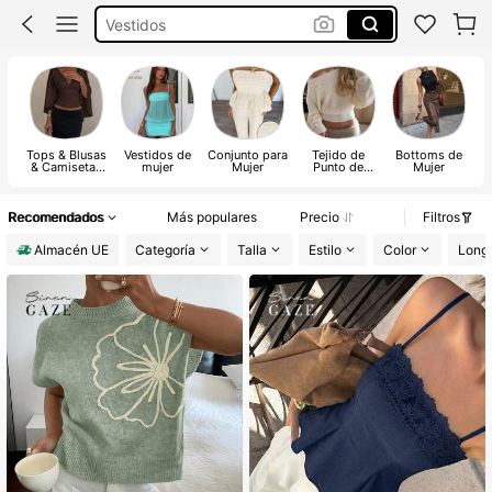
Conjunto Mujer Dos Piezas
Vestido Mujer Verano
Bikinis Mujer
Tops & Blusas
Vestidos de
Conjunto para
Tejido de
Bottoms de
& Camisetas
mujer
Mujer
Punto de
Mujer
E
de Mujer
Mujer
Recomendados
Más populares
Precio
Filtros
Almacén UE
Categoría
Talla
Estilo
Color
Longi