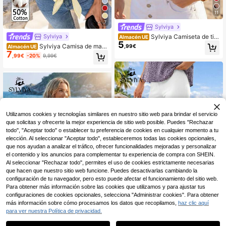
11
7
Sylviya
Sylviya Camiseta de tira
Sylviya
Almacén UE
5
ntes casual con estampado de luna
Sylviya Camisa de man
,99€
Almacén UE
res para mujer
7
ga corta a rayas amarillas para vac
,99€
-20%
9,99€
aciones de verano casual para muj
er
Utilizamos cookies y tecnologías similares en nuestro sitio web para brindar el servicio
que solicitas y ofrecerte la mejor experiencia de sitio web posible. Puedes "Rechazar
todo", "Aceptar todo" o establecer tu preferencia de cookies en cualquier momento a tu
elección. Al seleccionar "Aceptar todo", estableceremos todas las cookies opcionales,
que nos ayudan a analizar el tráfico, ofrecer funcionalidades mejoradas y personalizar
el contenido y los anuncios para complementar tu experiencia de compra con SHEIN.
Al seleccionar "Rechazar todo", permites el uso de cookies estrictamente necesarias
que hacen que nuestro sitio web funcione. Puedes desactivarlas cambiando la
configuración de tu navegador, pero esto puede afectar el funcionamiento del sitio web.
Para obtener más información sobre las cookies que utilizamos y para ajustar tus
configuraciones de cookies opcionales, selecciona "Administrar cookies". Para obtener
6
más información sobre cómo procesamos los datos que recopilamos,
haz clic aquí
para ver nuestra Política de privacidad.
Sylviya
1
0
Sylviya Leggings de cin
#EstiloBohemioChic
Almacén UE