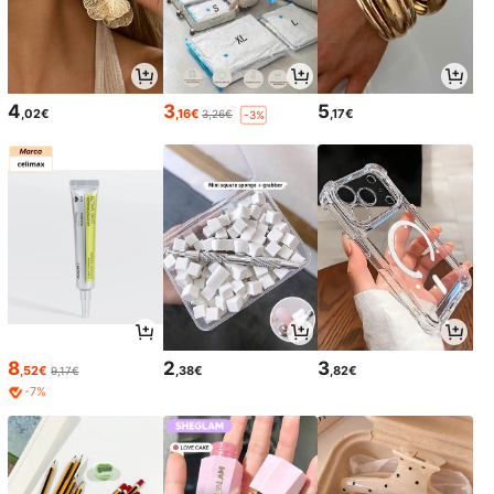
4
3
5
,02€
,16€
,17€
3,26€
-3%
8
2
3
,52€
,38€
,82€
9,17€
-7%