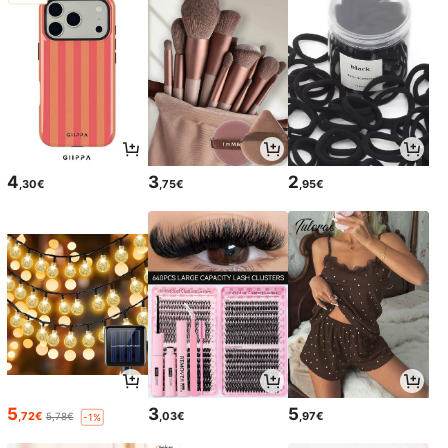
4
3
2
,30€
,75€
,95€
5
3
5
,72€
,03€
,97€
5,78€
-1%