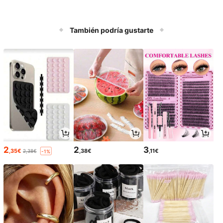
También podría gustarte
2
2
3
,35€
,38€
,11€
2,38€
-1%