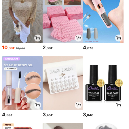
10
2
4
,39€
,38€
,87€
10,49€
4
3
3
,58€
,45€
,64€