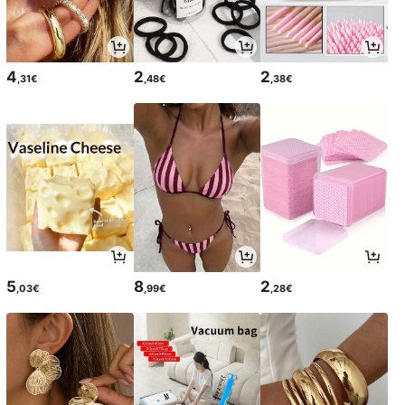
4
2
2
,31€
,48€
,38€
5
8
2
,03€
,99€
,28€