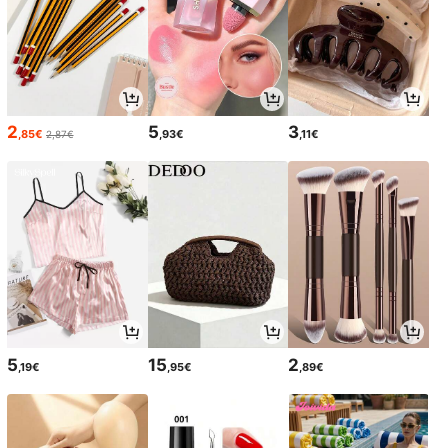
2
5
3
,85€
,93€
,11€
2,87€
5
15
2
,19€
,95€
,89€