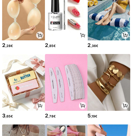
2
2
2
,28€
,85€
,36€
3
2
5
,65€
,78€
,19€