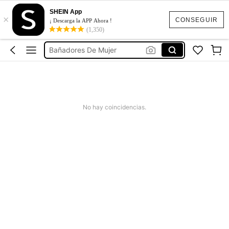
Vestido Verano Mujer
SHEIN App
×
Bikinis Mujer
CONSEGUIR
¡ Descarga la APP Ahora !
(1,350)
Bañadores De Mujer
Missguided
Vestido Mujer Verano
Vestido Verano Mujer
Bikinis Mujer
No hay coincidencias.