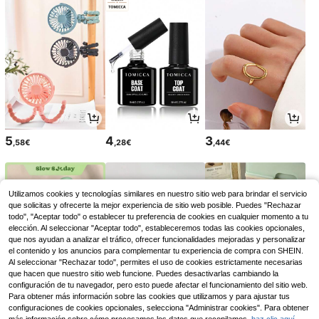
5
4
3
,58€
,28€
,44€
Utilizamos cookies y tecnologías similares en nuestro sitio web para brindar el servicio
que solicitas y ofrecerte la mejor experiencia de sitio web posible. Puedes "Rechazar
todo", "Aceptar todo" o establecer tu preferencia de cookies en cualquier momento a tu
elección. Al seleccionar "Aceptar todo", estableceremos todas las cookies opcionales,
que nos ayudan a analizar el tráfico, ofrecer funcionalidades mejoradas y personalizar
el contenido y los anuncios para complementar tu experiencia de compra con SHEIN.
Al seleccionar "Rechazar todo", permites el uso de cookies estrictamente necesarias
que hacen que nuestro sitio web funcione. Puedes desactivarlas cambiando la
configuración de tu navegador, pero esto puede afectar el funcionamiento del sitio web.
Para obtener más información sobre las cookies que utilizamos y para ajustar tus
3
3
2
,21€
,64€
,98€
configuraciones de cookies opcionales, selecciona "Administrar cookies". Para obtener