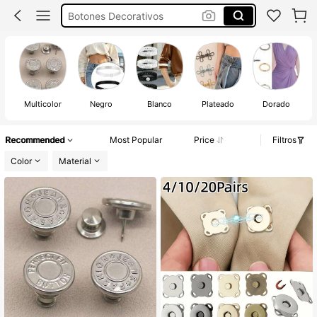
Hebillas Para Ropa
Botones Bonitos
Botones
Multicolor
Negro
Blanco
Plateado
Dorado
Recommended
Most Popular
Price
Filtros
Color
Material