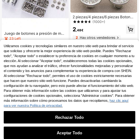
2 piezas/4 piezas/6 piezas Botones
de repuesto para jeans, botones par
(1000+)
a cintura de jeans sin remaches, bot
2
ones para cintura con letras platead
,48€
Juego de botones a presión de met
as, botones desmontables multifunc
2
Hay otros vendedores
al DIY con pinzas, adecuado para c
ionales en forma de cono, ajustable
23 Left
ostura y manualidades hechas a ma
s para el tamaño de la cintura de je
4
Utilizamos cookies y tecnologías similares en nuestro sitio web para brindar el servicio
no (9.5mm), utilizado para ropa, mo
,38€
ans y faldas, juego de botones de ci
chilas, monos, costura y artesanías,
que solicitas y ofrecerte la mejor experiencia de sitio web posible. Puedes "Rechazar
erre para jeans sin necesidad de co
1
Hay otros vendedores
pinzas de mano para botones a pre
ser
todo", "Aceptar todo" o establecer tu preferencia de cookies en cualquier momento a tu
sión sin costura, botones macho-he
elección. Al seleccionar "Aceptar todo", estableceremos todas las cookies opcionales,
mbra invisibles multifunción, botone
que nos ayudan a analizar el tráfico, ofrecer funcionalidades mejoradas y personalizar
s a presión ocultos
el contenido y los anuncios para complementar tu experiencia de compra con SHEIN.
Al seleccionar "Rechazar todo", permites el uso de cookies estrictamente necesarias
que hacen que nuestro sitio web funcione. Puedes desactivarlas cambiando la
configuración de tu navegador, pero esto puede afectar el funcionamiento del sitio web.
Para obtener más información sobre las cookies que utilizamos y para ajustar tus
configuraciones de cookies opcionales, selecciona "Administrar cookies". Para obtener
más información sobre cómo procesamos los datos que recopilamos,
haz clic aquí
para ver nuestra Política de privacidad.
Rechazar Todo
1
0
Aceptar Todo
1 Set de alicates de presión, kit de a