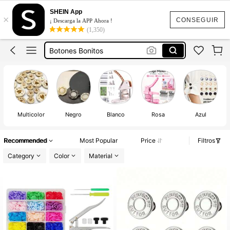
Botones
SHEIN App
×
Botones Decorativos
CONSEGUIR
¡ Descarga la APP Ahora !
(1,350)
Botones Bonitos
Botones Para Ajustar Pantalones
Botones Dorados Elegantes
Botones
Multicolor
Negro
Blanco
Rosa
Azul
Recommended
Most Popular
Price
Filtros
Category
Color
Material