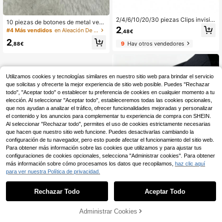
2/4/6/10/20/30 piezas Clips invisibl
10 piezas de botones de metal verd
es para pantalones, usados para ac
2
e antiguo, adecuados para abrigos,
#4 Más vendidos
en Aleación De Zinc Botones
,48€
ortar las patas de los pantalones, ev
chaquetas, accesorios de ropa, sum
itar que se arrastren, dispositivo de
2
inistros de costura, duraderos y resi
9
Hay otros vendedores
,88€
cierre de pierna sin costuras oculto,
stentes
evitar que los pantalones se arrastr
en por el piso, adecuado para jeans
y pantalones, impermeable, portátil,
duradero
Utilizamos cookies y tecnologías similares en nuestro sitio web para brindar el servicio
que solicitas y ofrecerte la mejor experiencia de sitio web posible. Puedes "Rechazar
todo", "Aceptar todo" o establecer tu preferencia de cookies en cualquier momento a tu
elección. Al seleccionar "Aceptar todo", estableceremos todas las cookies opcionales,
que nos ayudan a analizar el tráfico, ofrecer funcionalidades mejoradas y personalizar
el contenido y los anuncios para complementar tu experiencia de compra con SHEIN.
Al seleccionar "Rechazar todo", permites el uso de cookies estrictamente necesarias
que hacen que nuestro sitio web funcione. Puedes desactivarlas cambiando la
configuración de tu navegador, pero esto puede afectar el funcionamiento del sitio web.
Para obtener más información sobre las cookies que utilizamos y para ajustar tus
configuraciones de cookies opcionales, selecciona "Administrar cookies". Para obtener
más información sobre cómo procesamos los datos que recopilamos,
haz clic aquí
para ver nuestra Política de privacidad.
1
0
Rechazar Todo
Aceptar Todo
20 piezas de botones de aleación d
e metal hueco, adecuados para cos
Administrar Cookies
2
,90€
er en chaquetas de moda para muje