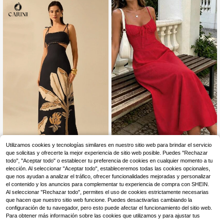
Vestido casual de vacac
CAJUNI
Almacén UE
Utilizamos cookies y tecnologías similares en nuestro sitio web para brindar el servicio
iones sin espalda con línea A para
13
que solicitas y ofrecerte la mejor experiencia de sitio web posible. Puedes "Rechazar
CAJUNI Vestido negro informal de v
,99€
mujer, diseño sexy y romántico ade
erano con diseño de árbol de plátan
todo", "Aceptar todo" o establecer tu preferencia de cookies en cualquier momento a tu
11
cuado para el Día de San Valentín,
,19€
o estilo bohemio, espalda abierta co
elección. Al seleccionar "Aceptar todo", estableceremos todas las cookies opcionales,
elegante verano rojo, cita nocturna
n lazada en la cintura, para vacacio
que nos ayudan a analizar el tráfico, ofrecer funcionalidades mejoradas y personalizar
nes
el contenido y los anuncios para complementar tu experiencia de compra con SHEIN.
Al seleccionar "Rechazar todo", permites el uso de cookies estrictamente necesarias
que hacen que nuestro sitio web funcione. Puedes desactivarlas cambiando la
configuración de tu navegador, pero esto puede afectar el funcionamiento del sitio web.
Para obtener más información sobre las cookies que utilizamos y para ajustar tus