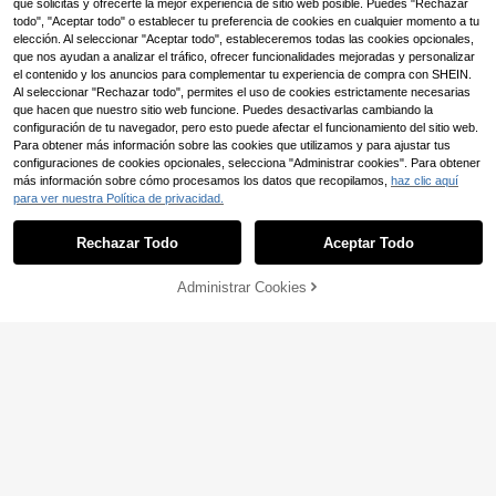
que solicitas y ofrecerte la mejor experiencia de sitio web posible. Puedes "Rechazar
ta 11.8 pulgadas, ropa de cama para
todo", "Aceptar todo" o establecer tu preferencia de cookies en cualquier momento a tu
dormitorio, regreso a la escuela
elección. Al seleccionar "Aceptar todo", estableceremos todas las cookies opcionales,
que nos ayudan a analizar el tráfico, ofrecer funcionalidades mejoradas y personalizar
el contenido y los anuncios para complementar tu experiencia de compra con SHEIN.
Al seleccionar "Rechazar todo", permites el uso de cookies estrictamente necesarias
que hacen que nuestro sitio web funcione. Puedes desactivarlas cambiando la
configuración de tu navegador, pero esto puede afectar el funcionamiento del sitio web.
Para obtener más información sobre las cookies que utilizamos y para ajustar tus
Colchón de 140 x 190 c
Almacén UE
configuraciones de cookies opcionales, selecciona "Administrar cookies". Para obtener
m - Colchón de muelles de 28 cm |
117
más información sobre cómo procesamos los datos que recopilamos,
haz clic aquí
,49€
Transpirable con espuma viscoelás
para ver nuestra Política de privacidad.
Mostrar artículos similares con stock
tica | Antibacteriano y antiácaros |
Ver todo
Precio asequible
Rechazar Todo
Aceptar Todo
Lo sentimos, este producto está agotado.
Colchón de 140 x 190 c
Almacén UE
m, 28 cm de grosor, espuma viscoel
117
,88€
ástica y muelles ensacados, firmez
Administrar Cookies
AGOTADO
a media, 7 zonas ergonómicas, tran
spirable y duradero.