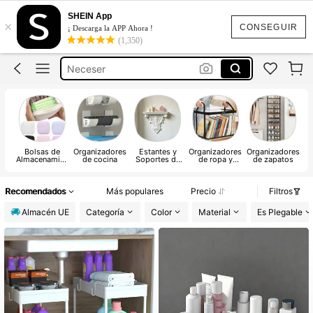
Organizador Maquillaje
SHEIN App
×
Joyero
CONSEGUIR
¡ Descarga la APP Ahora !
(1,350)
Zapateros Para Guardar Zapatos
Neceser
Cesto Ropa Sucia
Organizador Maquillaje
Bolsas de
Organizadores
Estantes y
Organizadores
Organizadores
Almacenamien
de cocina
Soportes de
de ropa y
de zapatos
Or
to
Almacenaje
armarios
Recomendados
Más populares
Precio
Filtros
Almacén UE
Categoría
Color
Material
Es Plegable