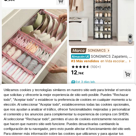
sa, bolsa de almacenamiento de gra
n capacidad con estampado de cal
abaza ovalada y bruja para truco o ,
bolsa de regalo portátil para fiestas,
organizador de escritorio y decorac
ión de otoño
SONGMICS
SONGMICS Zapatero, O
Almacén UE
rganizador Zapatos,10 Baldas, Zap
#3 Más vendidos
en Vida escolar fresca Organizadores de zapatos
atero Abierto Estrecho, 28 x 45 x 17
(100+)
3 cm, Marco de Metal, Estantes de
12
Tela no Tejida, para Pasillo, Dormito
,74€
rio, Gris/Negro
Est 3 días lab.
Utilizamos cookies y tecnologías similares en nuestro sitio web para brindar el servicio
que solicitas y ofrecerte la mejor experiencia de sitio web posible. Puedes "Rechazar
todo", "Aceptar todo" o establecer tu preferencia de cookies en cualquier momento a tu
3 piezas Caja de almacenamiento d
e ropa interior de malla rosa, organi
elección. Al seleccionar "Aceptar todo", estableceremos todas las cookies opcionales,
#3 Más vendidos
en Diseño del dormitorio Almacenamiento de ropa y
zador de cajón plegable, adecuado
que nos ayudan a analizar el tráfico, ofrecer funcionalidades mejoradas y personalizar
3
,35€
para sujetadores, calcetines, ropa i
el contenido y los anuncios para complementar tu experiencia de compra con SHEIN.
nterior, dormitorio, residencia estudi
Al seleccionar "Rechazar todo", permites el uso de cookies estrictamente necesarias
1
Hay otros vendedores
antil, almacenamiento de armario d
que hacen que nuestro sitio web funcione. Puedes desactivarlas cambiando la
el hogar, decoración de dormitorio, r
configuración de tu navegador, pero esto puede afectar el funcionamiento del sitio web.
egreso a la escuela
Para obtener más información sobre las cookies que utilizamos y para ajustar tus