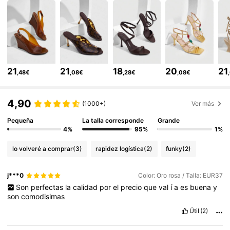
896K Seguidores
4,86
896K Seguidores
4,86
21
21
18
20
21
,48€
,08€
,28€
,08€
896K Seguidores
4,86
4,90
(1000+)
Ver más
Pequeña
La talla corresponde
Grande
896K Seguidores
4,86
4%
95%
1%
lo volveré a comprar
(3)
rapidez logística
(2)
funky
(2)
896K Seguidores
4,86
j***0
Color: Oro rosa / Talla: EUR37
Son
perfectas
la
calidad
por
el
precio
que
val
í
a
es
buena
y
896K Seguidores
4,86
son
comodisimas
Útil
(2)
896K Seguidores
4,86