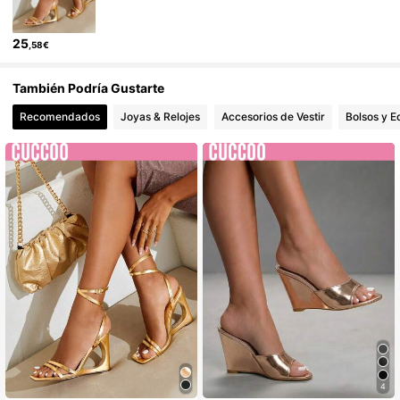
25
,58€
También Podría Gustarte
Recomendados
Joyas & Relojes
Accesorios de Vestir
Bolsos y E
4