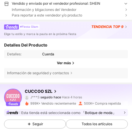
Vendido y enviado por el vendedor profesional: SHEIN
Información y bligaciones del Vendedor
Para reportar a este vendedor y/o producto
TENDENCIA
TOP 9
#Fiesta Glam
Elige tu estilo y marca la pauta en la próxima fiesta
Detalles Del Producto
Detalles:
Cuerda
Ver más
Información de seguridad y contactos
896K Seguidores
4,86
CUCCOO SZL
J***S
seguido hace
Hace 4 horas
d***3
está navegando
896K Seguidores
4,86
999K+ Vendido recientemente
500K+ Compra repetida
Esta tienda está seleccionada como
「Botique de moda」
896K Seguidores
4,86
Seguir
Todos los artículos