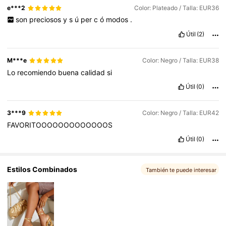
e***2
Color: Plateado / Talla: EUR36
son
preciosos
y
s
ú
per
c
ó
modos
.
896K Seguidores
4,86
Útil
(2)
M***e
Color: Negro / Talla: EUR38
Lo
recomiendo
buena
calidad
si
Útil
(0)
3***9
Color: Negro / Talla: EUR42
FAVORITOOOOOOOOOOOOOS
Útil
(0)
Estilos Combinados
También te puede interesar