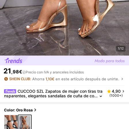
1/12
21
,98€
Precio con IVA y aranceles incluidos
Ahorra
1,10€
en este artículo después de unirte.
CUCCOO SZL Zapatos de mujer con tiras tra
4,90
nsparentes, elegantes sandalias de cuña de co
(1000+)
lor oro rosa para vacaciones de verano, vuelta
al colegio, estudiantes universitarias, fiestas, estilo
"baddie", chic y atractiva, para Navidad, disco, sali
Color: Oro Rosa
da nocturna, otoño, Año Nuevo, San Valentín.