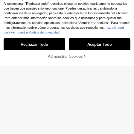
Al seleccionar "Rechazar todo", permites el uso de cookies estrictamente necesarias
que hacen que nuestro sitio web funcione. Puedes desactivarlas cambiando la
configuración de tu navegador, pero esto puede afectar el funcionamiento del sitio web.
Para obtener más información sobre las cookies que utilizamos y para ajustar tus
configuraciones de cookies opcionales, selecciona "Administrar cookies". Para obtener
más información sobre cómo procesamos los datos que recopilamos,
haz clic aquí
para ver nuestra Política de privacidad.
Rechazar Todo
Aceptar Todo
10
Administrar Cookies
AÑADIR A LA BOLSA
Sandalias de tacón alto con hebilla
de correa minimalista para mujer, za
28
planare
,88€
patos de fiesta con cuña de platafor
Sandalias de tacón alto de mula co
ma gruesa y hebilla de unicolor
n triángulo dorado para mujer, sand
#4 Más vendidos
en Oro Mules Con Tacón .
alias de tacón alto con punta abiert
19
a cuadrada y deslizamiento, con de
,68€
coración de metal falso, zapatos el
egantes de estilo bohemio para ves
tir